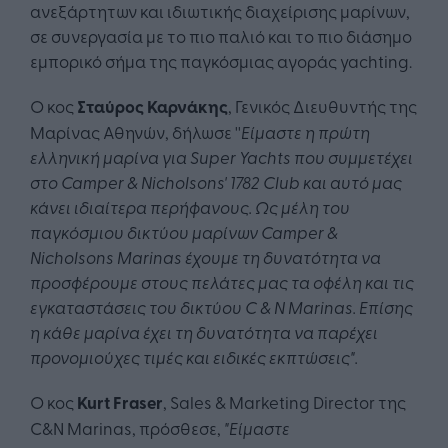
ανεξάρτητων και ιδιωτικής διαχείρισης μαρίνων,
σε συνεργασία με το πιο παλιό και το πιο διάσημο
εμπορικό σήμα της παγκόσμιας αγοράς yachting.
Ο κος
Σταύρος Καρνάκης
, Γενικός Διευθυντής της
Μαρίνας Αθηνών, δήλωσε ''
Είμαστε η πρώτη
ελληνική μαρίνα για Super Yachts που συμμετέχει
στο Camper & Nicholsons' 1782 Club και αυτό μας
κάνει ιδιαίτερα περήφανους. Ως μέλη του
παγκόσμιου δικτύου μαρίνων Camper &
Nicholsons Marinas έχουμε τη δυνατότητα να
προσφέρουμε στους πελάτες μας τα οφέλη και τις
εγκαταστάσεις του δικτύου C & N Marinas. Επίσης
η κάθε μαρίνα έχει τη δυνατότητα να παρέχει
προνομιούχες τιμές και ειδικές εκπτώσεις".
Ο κος
Kurt Fraser
, Sales & Marketing Director της
C&N Marinas, πρόσθεσε,
"Είμαστε