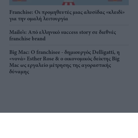
Franchise: Οι προμηθευτές μιας αλυσίδας «κλειδί»
για την ομαλή λειτουργία
Mailo’s: Από ελληνικό success story σε διεθνές
franchise brand
Big Mac: Ο franchisee - δημιουργός Delligatti, η
«νονά» Esther Rose & ο οικονομικός δείκτης Big
Mac ως εργαλείο μέτρησης της αγοραστικής
δύναμης