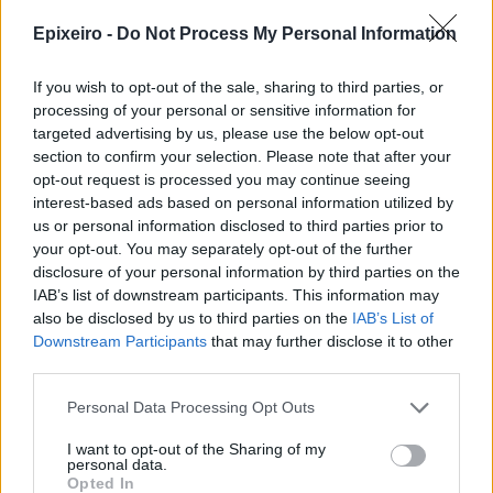
Epixeiro -
Do Not Process My Personal Information
Trade Estates: Στην κατοχή της το
50% του Sofia South Ring Mall με
If you wish to opt-out of the sale, sharing to third parties, or
τίμημα 49,35 εκατ. ευρώ
processing of your personal or sensitive information for
targeted advertising by us, please use the below opt-out
07/08/26
|
16:53
section to confirm your selection. Please note that after your
opt-out request is processed you may continue seeing
interest-based ads based on personal information utilized by
Ατρόμητος και Novibet
us or personal information disclosed to third parties prior to
ανανεώνουν τη συνεργασία τους
your opt-out. You may separately opt-out of the further
μέχρι το 2028
disclosure of your personal information by third parties on the
07/08/26
|
15:48
IAB’s list of downstream participants. This information may
also be disclosed by us to third parties on the
IAB’s List of
Downstream Participants
that may further disclose it to other
Βραβευμένα κρασιά με την
third parties.
υπογραφή της Lidl Ελλάς
Personal Data Processing Opt Outs
07/08/26
|
15:29
I want to opt-out of the Sharing of my
personal data.
Opted In