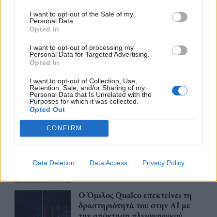
CSG: Διψήφια αύξηση εσόδων
και ισχυρό ανεκτέλεστο
I want to opt-out of the Sale of my
Personal Data.
συμβάσεων το πρώτο εξάμηνο
Opted In
του 2026
07/08/26
|
12:09
I want to opt-out of processing my
Personal Data for Targeted Advertising.
Opted In
Apollo Global Management:
Εξαγοράζει την EasyJet έναντι 7,7
I want to opt-out of Collection, Use,
δισ. δολαρίων - Η δήλωση του Sir
Retention, Sale, and/or Sharing of my
Personal Data that Is Unrelated with the
Στέλιου Χατζηιωάννου
Purposes for which it was collected.
Opted Out
06/08/26
|
18:31
CONFIRM
Σαμοθράκη: Σε λειτουργία η
πλατφόρμα myBusinessSupport
για το ειδικό πρόγραμμα στήριξης
επιχειρήσεων
Data Deletion
Data Access
Privacy Policy
06/08/26
|
18:07
Ο Όμιλος Qualco επεκτείνει τη
δραστηριότητά του στην ΑΙ με
την απόκτηση πλειοψηφικού