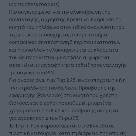
(contactless readers).
Πιο συγκεκριμένα, για την ολοκλήρωση της
συναλλαγής, ο χρήστης πρέπει να πλησιάσει το
κινητό του τηλέφωνο στον ειδικό αναγνώστη του
τερματικού αποδοχής καρτών με το σήμα
contactless σε απόσταση 5 περίπου εκατοστών
και η συναλλαγή ολοκληρώνεται σε κλάσματα
του δευτερόλεπτου με ασφάλεια, χωρίς να
απαιτείται υπογραφή της απόδειξης συναλλαγής
ή εισαγωγή του ΡΙΝ.
Για αγορές άνω των Ευρώ 25, είναι υποχρεωτική η
πληκτρολόγηση του Κωδικού Πρόσβασης της
εφαρμογής (Passcode) στο κινητό του χρήστη.
Ωστόσο, εάν ο χρήστης επιθυμεί, μπορεί να
χρησιμοποιεί τον Κωδικό Πρόσβασης ακόμη και
για αγορές κάτω των Ευρώ 25.
To Tap ΄n Pay παρουσιάζεται στην Ελλάδα σε
πιλοτική λειτουργία, κατά τη διάρκεια της οποίας