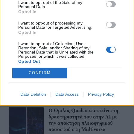
I want to opt-out of the Sale of my
συμβάσεων το πρώτο εξάμηνο
Personal Data.
του 2026
Opted In
07/08/26
|
12:09
I want to opt-out of processing my
Personal Data for Targeted Advertising.
Apollo Global Management:
Opted In
Εξαγοράζει την EasyJet έναντι 7,7
δισ. δολαρίων - Η δήλωση του Sir
I want to opt-out of Collection, Use,
Retention, Sale, and/or Sharing of my
Στέλιου Χατζηιωάννου
Personal Data that Is Unrelated with the
Purposes for which it was collected.
06/08/26
|
18:31
Opted Out
Σαμοθράκη: Σε λειτουργία η
CONFIRM
πλατφόρμα myBusinessSupport
για το ειδικό πρόγραμμα στήριξης
επιχειρήσεων
Data Deletion
Data Access
Privacy Policy
06/08/26
|
18:07
Ο Όμιλος Qualco επεκτείνει τη
δραστηριότητά του στην ΑΙ με
την απόκτηση πλειοψηφικού
ποσοστού στη Multiverse