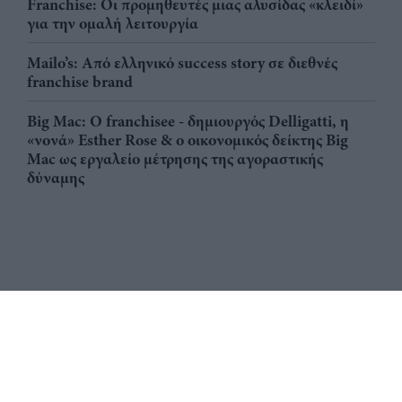
Franchise: Οι προμηθευτές μιας αλυσίδας «κλειδί»
για την ομαλή λειτουργία
Mailo’s: Από ελληνικό success story σε διεθνές
franchise brand
Big Mac: Ο franchisee - δημιουργός Delligatti, η
«νονά» Esther Rose & ο οικονομικός δείκτης Big
Mac ως εργαλείο μέτρησης της αγοραστικής
δύναμης