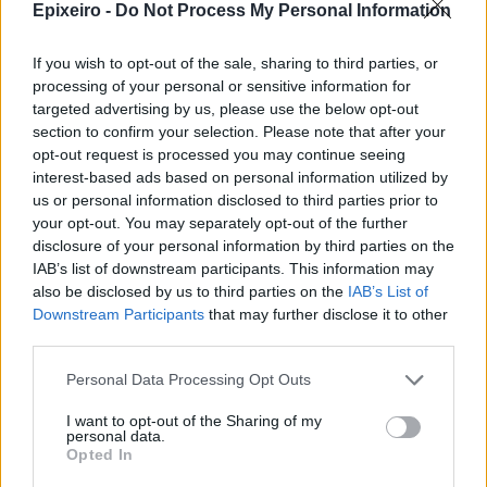
Epixeiro -
Do Not Process My Personal Information
Trade Estates: Στην κατοχή της το
50% του Sofia South Ring Mall με
If you wish to opt-out of the sale, sharing to third parties, or
τίμημα 49,35 εκατ. ευρώ
processing of your personal or sensitive information for
07/08/26
|
16:53
targeted advertising by us, please use the below opt-out
section to confirm your selection. Please note that after your
opt-out request is processed you may continue seeing
Ατρόμητος και Novibet
interest-based ads based on personal information utilized by
ανανεώνουν τη συνεργασία τους
us or personal information disclosed to third parties prior to
μέχρι το 2028
your opt-out. You may separately opt-out of the further
07/08/26
|
15:48
disclosure of your personal information by third parties on the
IAB’s list of downstream participants. This information may
also be disclosed by us to third parties on the
IAB’s List of
Βραβευμένα κρασιά με την
Downstream Participants
that may further disclose it to other
υπογραφή της Lidl Ελλάς
third parties.
07/08/26
|
15:29
Personal Data Processing Opt Outs
I want to opt-out of the Sharing of my
personal data.
CSG: Διψήφια αύξηση εσόδων
Opted In
και ισχυρό ανεκτέλεστο