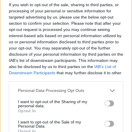
Advertorial
If you wish to opt-out of the sale, sharing to third parties, or
processing of your personal or sensitive information for
targeted advertising by us, please use the below opt-out
section to confirm your selection. Please note that after your
opt-out request is processed you may continue seeing
Περισσότερα από το
interest-based ads based on personal information utilized by
us or personal information disclosed to third parties prior to
your opt-out. You may separately opt-out of the further
Ισχυρές επιδόσεις για τη Cenergy
disclosure of your personal information by third parties on the
Holdings με σημαντική αύξηση
IAB’s list of downstream participants. This information may
πωλήσεων και κερδοφορίας στο
also be disclosed by us to third parties on the
IAB’s List of
πρώτο εξάμηνο του 2026
Downstream Participants
that may further disclose it to other
05/08/26
|
18:27
third parties.
ΔΕΗ: Συνεχιζόμενη ισχυρή
Personal Data Processing Opt Outs
ανάπτυξη στο α΄ εξάμηνο 2026 με
I want to opt-out of the Sharing of my
προσαρμοσμένο EBITDA στα
personal data.
€1,2 δισ.
Opted In
05/08/26
|
17:58
I want to opt-out of the Sale of my
Personal Data.
Στην εξαγορά του 75% των
Opted In