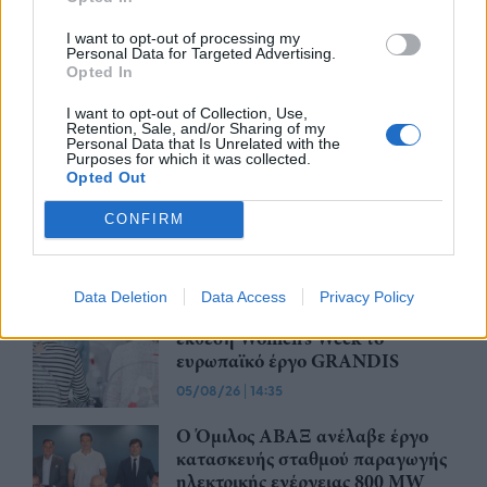
ΗΛΕΚΤΩΡ - THALIS προχωρά ο
Όμιλος AKTOR, στο πλαίσιο
I want to opt-out of processing my
Personal Data for Targeted Advertising.
στρατηγικής συνεργασίας με τη
Opted In
MOTOR OIL
05/08/26
|
17:52
I want to opt-out of Collection, Use,
Retention, Sale, and/or Sharing of my
Personal Data that Is Unrelated with the
Η BIOKOSMOS ανακαίνισε και
Purposes for which it was collected.
παρέδωσε στην τοπική κοινωνία
Opted Out
το γήπεδο μπάσκετ στον
Πλάτανο Ναυπακτίας
CONFIRM
05/08/26
|
14:50
Η Κρήτη στηρίζει τη γυναικεία
Data Deletion
Data Access
Privacy Policy
επιχειρηματικότητα – Στην
έκθεση Women’s Week το
ευρωπαϊκό έργο GRANDIS
05/08/26
|
14:35
Ο Όμιλος ΑΒΑΞ ανέλαβε έργο
κατασκευής σταθμού παραγωγής
ηλεκτρικής ενέργειας 800 ΜW