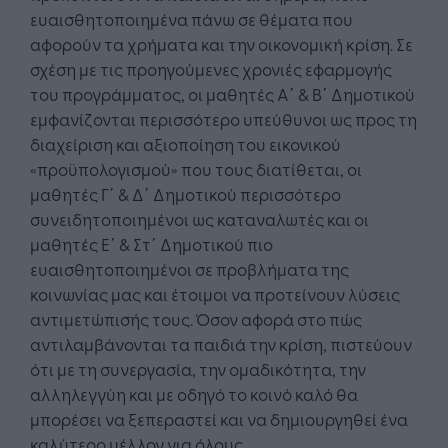
ευαισθητοποιημένα πάνω σε θέματα που
αφορούν τα χρήματα και την οικονομική κρίση. Σε
σχέση με τις προηγούμενες χρονιές εφαρμογής
του προγράμματος, οι μαθητές Α΄ & Β΄ Δημοτικού
εμφανίζονται περισσότερο υπεύθυνοι ως προς τη
διαχείριση και αξιοποίηση του εικονικού
«προϋπολογισμού» που τους διατίθεται, οι
μαθητές Γ΄ & Δ΄ Δημοτικού περισσότερο
συνειδητοποιημένοι ως καταναλωτές και οι
μαθητές Ε΄ & Στ΄ Δημοτικού πιο
ευαισθητοποιημένοι σε προβλήματα της
κοινωνίας μας και έτοιμοι να προτείνουν λύσεις
αντιμετώπισής τους. Όσον αφορά στο πώς
αντιλαμβάνονται τα παιδιά την κρίση, πιστεύουν
ότι με τη συνεργασία, την ομαδικότητα, την
αλληλεγγύη και με οδηγό το κοινό καλό θα
μπορέσει να ξεπεραστεί και να δημιουργηθεί ένα
καλύτερο μέλλον για όλους.