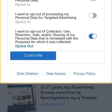
Personal Data.
06/08/26
|
14:37
Opted In
I want to opt-out of processing my
Ιστορικό ρεκόρ για την AEGEAN
Personal Data for Targeted Advertising.
Opted In
τον Ιούλιο του 2026 -
Εξυπηρέτησε περισσότερους από
I want to opt-out of Collection, Use,
2 εκατ. επιβάτες μέσα σε έναν
Retention, Sale, and/or Sharing of my
μήνα
Personal Data that Is Unrelated with the
Purposes for which it was collected.
06/08/26
|
14:30
Opted Out
O Ιούλιος 2026 επανέφερε τα
CONFIRM
μεγέθη του Ομίλου JUMBO στο
πλαίσιο των αρχικών σχεδιασμών
της διοίκησης
Data Deletion
Data Access
Privacy Policy
06/08/26
|
13:59
Σε 27 χώρες της Ευρωπαϊκής
Ένωσης επεκτείνει τη
δραστηριότητά της η Vendora
06/08/26
|
13:38