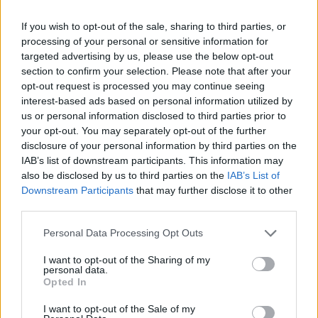
Ανακαλεί καραμέλες-ζελεδάκια
με THC και CBD
If you wish to opt-out of the sale, sharing to third parties, or
processing of your personal or sensitive information for
06/08/26
|
16:18
targeted advertising by us, please use the below opt-out
section to confirm your selection. Please note that after your
Apple: Προσφεύγει στη
opt-out request is processed you may continue seeing
Δικαιοσύνη κατά της OpenAI για
interest-based ads based on personal information utilized by
φερόμενη υπεξαίρεση εμπορικών
us or personal information disclosed to third parties prior to
μυστικών
your opt-out. You may separately opt-out of the further
disclosure of your personal information by third parties on the
06/08/26
|
16:09
IAB’s list of downstream participants. This information may
also be disclosed by us to third parties on the
IAB’s List of
ΟΛΘ: Νέα επένδυση σε σύγχρονο
Downstream Participants
that may further disclose it to other
εξοπλισμό για μεγαλύτερη
third parties.
αποδοτικότητα και
αναβαθμισμένες υπηρεσίες
Personal Data Processing Opt Outs
06/08/26
|
15:06
I want to opt-out of the Sharing of my
personal data.
ΟΤΕ: Για 8η συνεχόμενη χρονιά
Opted In
στους διεθνείς δείκτες βιώσιμης
ανάπτυξης FTSE4Good
I want to opt-out of the Sale of my