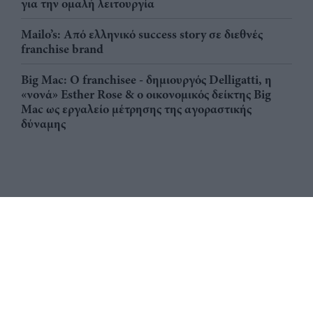
για την ομαλή λειτουργία
Mailo’s: Από ελληνικό success story σε διεθνές
franchise brand
Big Mac: Ο franchisee - δημιουργός Delligatti, η
«νονά» Esther Rose & ο οικονομικός δείκτης Big
Mac ως εργαλείο μέτρησης της αγοραστικής
δύναμης