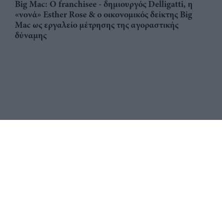
Big Mac: Ο franchisee - δημιουργός Delligatti, η
«νονά» Esther Rose & ο οικονομικός δείκτης Big
Mac ως εργαλείο μέτρησης της αγοραστικής
δύναμης