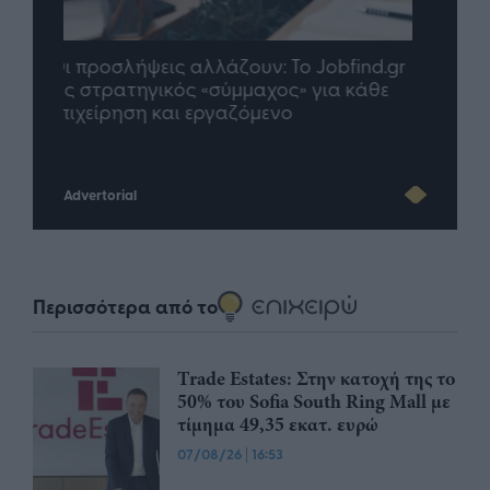
nd.gr
TP Greece: Πώς διαμορφώνεται το
Η ομ
άθε
μέλλον του Insurance στην εποχή του AI
σου 
Advertorial
Περισσότερα από το
Trade Estates: Στην κατοχή της το
50% του Sofia South Ring Mall με
τίμημα 49,35 εκατ. ευρώ
07/08/26
|
16:53