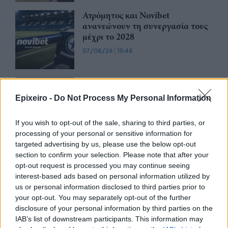
Ατρόμητος και Novibet
ανανεώνουν τη συνεργασία τους
μέχρι το 2028
07/08/26
|
15:48
Βραβευμένα κρασιά με την
υπογραφή της Lidl Ελλάς
Epixeiro -
Do Not Process My Personal Information
07/08/26
|
15:29
If you wish to opt-out of the sale, sharing to third parties, or
processing of your personal or sensitive information for
targeted advertising by us, please use the below opt-out
CSG: Διψήφια αύξηση εσόδων
section to confirm your selection. Please note that after your
και ισχυρό ανεκτέλεστο
opt-out request is processed you may continue seeing
συμβάσεων το πρώτο εξάμηνο
interest-based ads based on personal information utilized by
του 2026
us or personal information disclosed to third parties prior to
07/08/26
|
12:09
your opt-out. You may separately opt-out of the further
disclosure of your personal information by third parties on the
Apollo Global Management:
IAB’s list of downstream participants. This information may
Εξαγοράζει την EasyJet έναντι 7,7