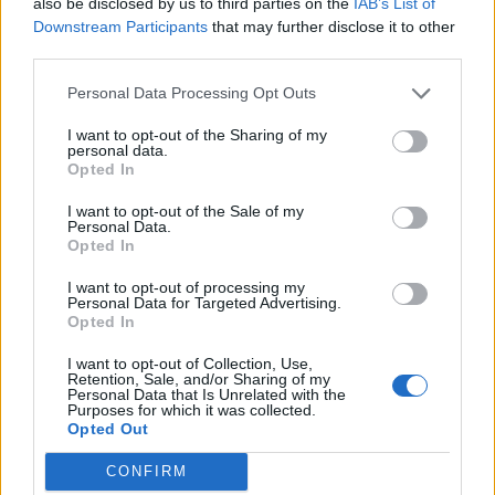
also be disclosed by us to third parties on the
IAB’s List of
δισ. δολαρίων - Η δήλωση του Sir
Downstream Participants
that may further disclose it to other
Στέλιου Χατζηιωάννου
third parties.
06/08/26
|
18:31
Personal Data Processing Opt Outs
Σαμοθράκη: Σε λειτουργία η
I want to opt-out of the Sharing of my
πλατφόρμα myBusinessSupport
personal data.
για το ειδικό πρόγραμμα στήριξης
Opted In
επιχειρήσεων
I want to opt-out of the Sale of my
06/08/26
|
18:07
Personal Data.
Opted In
Ο Όμιλος Qualco επεκτείνει τη
δραστηριότητά του στην ΑΙ με
I want to opt-out of processing my
Personal Data for Targeted Advertising.
την απόκτηση πλειοψηφικού
Opted In
ποσοστού στη Multiverse
I want to opt-out of Collection, Use,
06/08/26
|
17:45
Retention, Sale, and/or Sharing of my
Personal Data that Is Unrelated with the
ΕΥΑΘ: Αποκτά νέες
Purposes for which it was collected.
Opted Out
αρμοδιότητες και επεκτείνεται
στη Χαλκιδική
CONFIRM
06/08/26
|
17:41