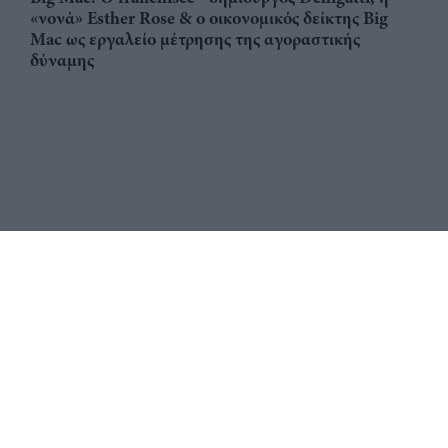
«νονά» Esther Rose & ο οικονομικός δείκτης Big
Mac ως εργαλείο μέτρησης της αγοραστικής
δύναμης