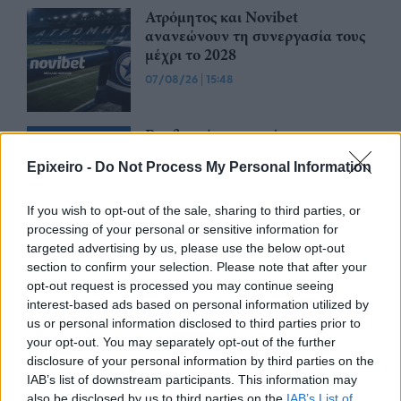
Ατρόμητος και Novibet
ανανεώνουν τη συνεργασία τους
μέχρι το 2028
07/08/26
|
15:48
Βραβευμένα κρασιά με την
υπογραφή της Lidl Ελλάς
Epixeiro -
Do Not Process My Personal Information
07/08/26
|
15:29
If you wish to opt-out of the sale, sharing to third parties, or
processing of your personal or sensitive information for
targeted advertising by us, please use the below opt-out
CSG: Διψήφια αύξηση εσόδων
section to confirm your selection. Please note that after your
και ισχυρό ανεκτέλεστο
opt-out request is processed you may continue seeing
συμβάσεων το πρώτο εξάμηνο
interest-based ads based on personal information utilized by
του 2026
us or personal information disclosed to third parties prior to
07/08/26
|
12:09
your opt-out. You may separately opt-out of the further
disclosure of your personal information by third parties on the
Apollo Global Management:
IAB’s list of downstream participants. This information may
Εξαγοράζει την EasyJet έναντι 7,7
also be disclosed by us to third parties on the
IAB’s List of