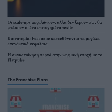
Οι scale-ups μεγαλώνουν, αλλά δεν ξέρουν πώς θα
φτάσουν σ' ένα επιτυχημένο «exit»
Καινοτομία: Εκεί όπου κατευθύνονται τα μεγάλα
επενδυτικά κεφάλαια
Η συγκατοίκηση περνά στην ψηφιακή εποχή με το
Flatpulse
The Franchise Plaza