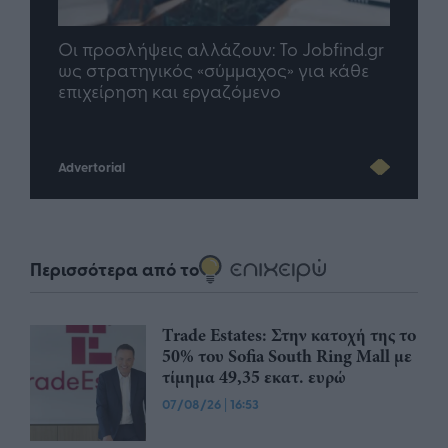
nd.gr
TP Greece: Πώς διαμορφώνεται το
Η ομ
άθε
μέλλον του Insurance στην εποχή του AI
σου 
Advertorial
Περισσότερα από το
Trade Estates: Στην κατοχή της το
50% του Sofia South Ring Mall με
τίμημα 49,35 εκατ. ευρώ
07/08/26
|
16:53