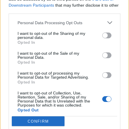
δισ. δολαρίων - Η δήλωση του Sir
Downstream Participants
that may further disclose it to other
Στέλιου Χατζηιωάννου
third parties.
06/08/26
|
18:31
Personal Data Processing Opt Outs
Σαμοθράκη: Σε λειτουργία η
I want to opt-out of the Sharing of my
πλατφόρμα myBusinessSupport
personal data.
για το ειδικό πρόγραμμα στήριξης
Opted In
επιχειρήσεων
I want to opt-out of the Sale of my
06/08/26
|
18:07
Personal Data.
Opted In
Ο Όμιλος Qualco επεκτείνει τη
δραστηριότητά του στην ΑΙ με
I want to opt-out of processing my
Personal Data for Targeted Advertising.
την απόκτηση πλειοψηφικού
Opted In
ποσοστού στη Multiverse
06/08/26
|
17:45
I want to opt-out of Collection, Use,
Retention, Sale, and/or Sharing of my
Personal Data that Is Unrelated with the
ΕΥΑΘ: Αποκτά νέες
Purposes for which it was collected.
αρμοδιότητες και επεκτείνεται
Opted Out
στη Χαλκιδική
CONFIRM
06/08/26
|
17:41