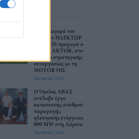
Στην εξαγορά του
75% των ΗΛΕΚΤΩΡ
- THALIS προχωρά ο
Όμιλος AKTOR, στο
πλαίσιο στρατηγικής
συνεργασίας με τη
MOTOR OIL
05/08/26
|
17:52
Ο Όμιλος ΑΒΑΞ
ανέλαβε έργο
κατασκευής σταθμού
παραγωγής
ηλεκτρικής ενέργειας
800 ΜW στη Λάρισα
05/08/26
|
13:26