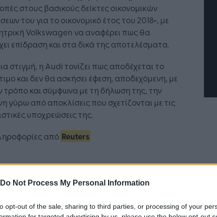
οπές στους βασικούς δείκτες οικονομικών
τή Νοημοσύνη: το νέο
Οι προσλήψεις αλλάζουν: To
σεων του για το οικονομικό έτος του 2018», με
γικό σύστημα της
Jobfind.gr ως στρατηγικός
μητρική Volkswagen να αναφέρει πως θα
ησης
«σύμμαχος» για κάθε
ει επίδραση και στα δικά της αποτελέσματα.
επιχείρηση και εργαζόμενο
δια στιγμή, η Audi τονίζει πως αποδέχεται το
ιμο και δεν θα ασκήσει έφεση, αποδεχόμενη, με
 τρόπο και σύμφωνα με τη δήλωση της, την
η γύρω από αποκλίσεις που σχετίζονται με τις
στικές υποχρεώσεις της.
ληροφορίες από
Reuters
Do Not Process My Personal Information
Ακολουθήστε το
στο
Google News
και μάθετε πρώτοι
to opt-out of the sale, sharing to third parties, or processing of your per
όλα τα επιχειρηματικά νέα
formation for targeted advertising by us, please use the below opt-out s