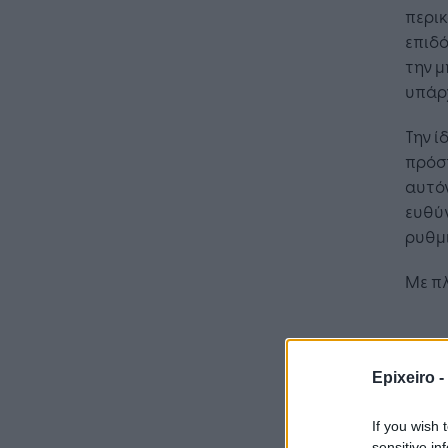
περικ
Η Τεχνη
επιδό
λειτουρ
την 
επιχείρ
υπάρχ
Την ί
πρόστ
αυτόν
ευθύν
ρυθμι
Με π
Epixeiro -
If you wish 
sensitive in