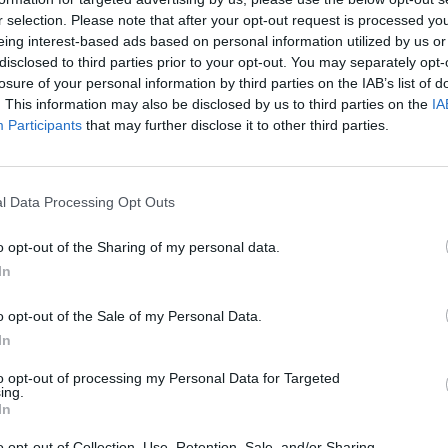
r selection. Please note that after your opt-out request is processed y
eing interest-based ads based on personal information utilized by us or
disclosed to third parties prior to your opt-out. You may separately opt-
Δείτε όλες τις τελευταίες
losure of your personal information by third parties on the IAB’s list of
επιχειρηματικές
Ειδήσεις
από την
. This information may also be disclosed by us to third parties on the
IA
Ελλάδα και τον κόσμο στο
Participants
that may further disclose it to other third parties.
l Data Processing Opt Outs
o opt-out of the Sharing of my personal data.
λιάστε
In
o opt-out of the Sale of my Personal Data.
... σχόλια
| Κάνε click για να σχολιάσεις
In
to opt-out of processing my Personal Data for Targeted
ing.
In
o opt-out of Collection, Use, Retention, Sale, and/or Sharing