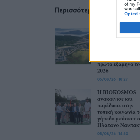
of my P
Περισσότερα από το
was col
Opted 
Ισχυρές επιδόσεις
τη Cenergy Holdi
με σημαντική αύ
πωλήσεων και
κερδοφορίας στο
πρώτο εξάμηνο το
2026
05/08/26
|
18:27
Η BIOKOSMOS
ανακαίνισε και
παρέδωσε στην
τοπική κοινωνία τ
γήπεδο μπάσκετ 
Πλάτανο Ναυπακτ
05/08/26
|
14:50