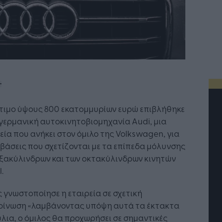
τιμο ύψους 800 εκατομμυρίων ευρώ επιβλήθηκε
γερμανική αυτοκινητοβιομηχανία Audi, μια
εία που ανήκει στον όμιλο της Volkswagen, για
άσεις που σχετίζονται με τα επίπεδα μόλυνσης
εξακύλινδρων και των οκτακύλινδρων κινητών
.
γνωστοποίησε η εταιρεία σε σχετική
οίνωση «λαμβάνοντας υπόψη αυτά τα έκτακτα
λια, ο όμιλος θα προχωρήσει σε σημαντικές