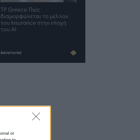
TP Greece: Πώς
Η ομάδα σου μεγαλώνε
διαμορφώνεται το μέλλον
γραφείο σου ακολουθε
του Insurance στην εποχή
του AI
Advertorial
sonal or
ection to