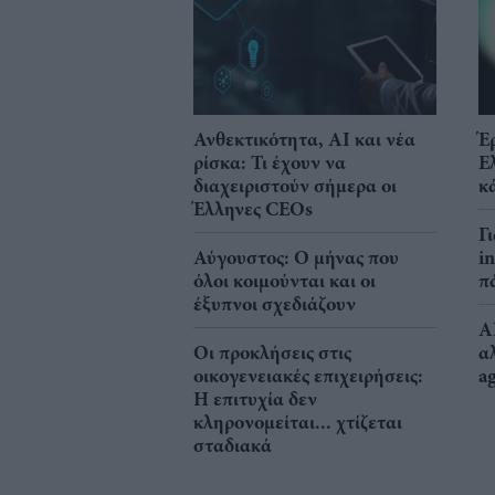
Ανθεκτικότητα, AI και νέα
Έ
ρίσκα: Τι έχουν να
Ε
διαχειριστούν σήμερα οι
κ
Έλληνες CEOs
Γ
Αύγουστος: Ο μήνας που
i
όλοι κοιμούνται και οι
π
έξυπνοι σχεδιάζουν
A
Οι προκλήσεις στις
α
οικογενειακές επιχειρήσεις:
a
Η επιτυχία δεν
κληρονομείται... χτίζεται
σταδιακά