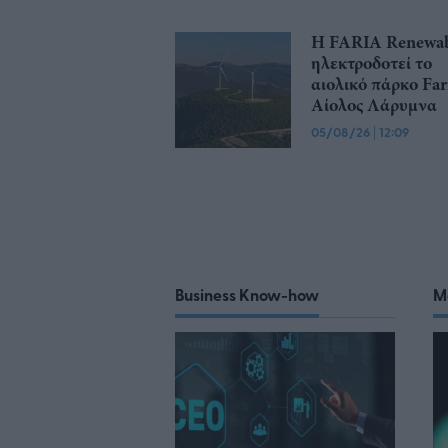
Η FARIA Renewab
ηλεκτροδοτεί το
αιολικό πάρκο Far
Αίολος Λάρυμνα
05/08/26
|
12:09
Business Know-how
M