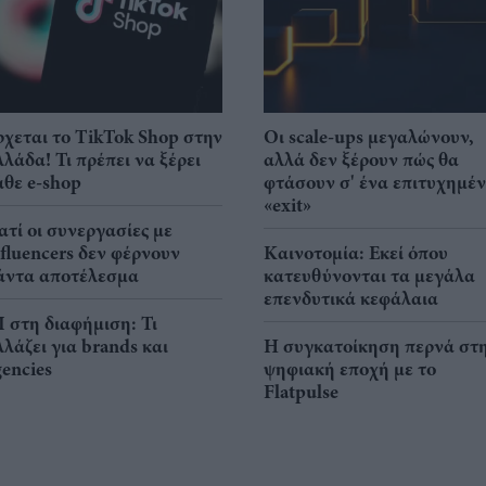
ρχεται το TikTok Shop στην
Οι scale-ups μεγαλώνουν,
λλάδα! Τι πρέπει να ξέρει
αλλά δεν ξέρουν πώς θα
άθε e-shop
φτάσουν σ' ένα επιτυχημέ
«exit»
ιατί οι συνεργασίες με
nfluencers δεν φέρνουν
Καινοτομία: Εκεί όπου
άντα αποτέλεσμα
κατευθύνονται τα μεγάλα
επενδυτικά κεφάλαια
I στη διαφήμιση: Τι
λλάζει για brands και
Η συγκατοίκηση περνά στ
gencies
ψηφιακή εποχή με το
Flatpulse