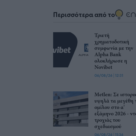
Περισσότερα από το
Τριετή
χρηματοδοτική
συμφωνία με την
Alpha Bank
ολοκλήρωσε η
Novibet
06/08/26
|
12:31
Μetlen: Σε ιστορι
υψηλά τα μεγέθη 
ομίλου στο α'
εξάμηνο 2026 - ντ
τροχιάς του
σχεδιασμού
06/08/26
|
11:36