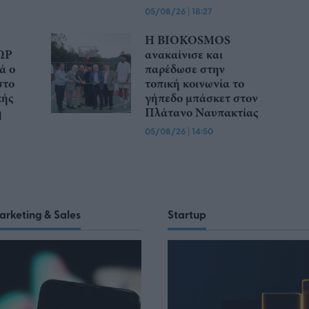
05/08/26
|
18:27
Η BIOKOSMOS
ΩΡ
ανακαίνισε και
ά ο
παρέδωσε στην
στο
τοπική κοινωνία το
κής
γήπεδο μπάσκετ στον
η
Πλάτανο Ναυπακτίας
05/08/26
|
14:50
arketing & Sales
Startup