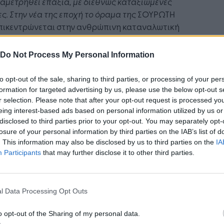
αμετρηθεί επάξια, με διεθνώς καταξιωμένες
ς. Στην νέα της εποχή το όραμα της
ΣΟΥΡΩΤΗ
επικεντρώνεται στην ανθρώπινη καταναλωτική
ρία, την ανάδειξη των ανώτερων
κτηριστικών ποιότητας και στην
Do Not Process My Personal Information
στοποίηση των δικτύων διάθεσης.
to opt-out of the sale, sharing to third parties, or processing of your per
έον, ο κ. Ευκαρπίδης τόνισε:
«Θα ήθελα να
formation for targeted advertising by us, please use the below opt-out s
άσω την ευγνωμοσύνη μου σε καθένα από τους
r selection. Please note that after your opt-out request is processed y
ημερινούς εργαζομένους, αλλά και σε όλους
eing interest-based ads based on personal information utilized by us or
disclosed to third parties prior to your opt-out. You may separately opt-
 εργάστηκαν σκληρά τα 100 χρόνια,
losure of your personal information by third parties on the IAB’s list of
έποντας μας σήμερα να συνεχίσουμε με όραμα
. This information may also be disclosed by us to third parties on the
IA
ορεία αυτής της ιστορικής εταιρείας»
Participants
that may further disclose it to other third parties.
l Data Processing Opt Outs
Ακολουθήστε το
στο
Google News
και μάθετε πρώτοι
o opt-out of the Sharing of my personal data.