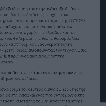
λή εξειδίκευση του στην ανάπτυξη διεθνών
s και δικτύων διάθεσης ενισχύει τους
τηγικούς και εμπορικούς στόχους της ΣΟΥΡΩΤΗ
και υπόσχεται μια πιο δυναμική υπόσταση
δύοντας στις αγορές της Ελλάδας και του
ρικού. Η πλήρωση της θέσης θα συμβάλλει
ριστικά στη δομική ανασυγκρότηση της
ικής εταιρείας, αξιοποιώντας την τεχνογνωσία
ην εμπειρία ενός αιώνα αδιάληπτης
τή Νοημοσύνη: το νέο
Οι προσλήψεις αλλάζουν: To
υργίας».
γικό σύστημα της
Jobfind.gr ως στρατηγικός
ησης
«σύμμαχος» για κάθε
Ευκαρπίδης, σχετικά με την ανάληψη των νέων
επιχείρηση και εργαζόμενο
αθηκόντων, ανέφερε:
σορίζουμε τον δεύτερο αιώνα ζωής αυτής της
αίας εταιρείας και ενός προϊόντος μοναδικής
ητας και σύστασης που με βεβαιότητα μπορεί