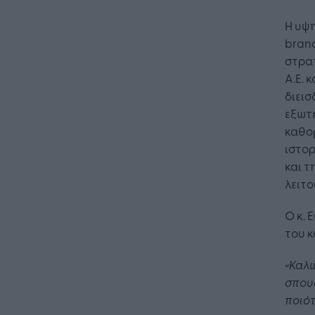
Η υψη
brand
στρα
Α.Ε. 
διεισ
εξωτε
καθο
ιστορ
και τ
Η Τεχνη
λειτο
λειτουρ
επιχείρ
Ο κ. 
του κ
«Καλω
σπουδ
ποιότ