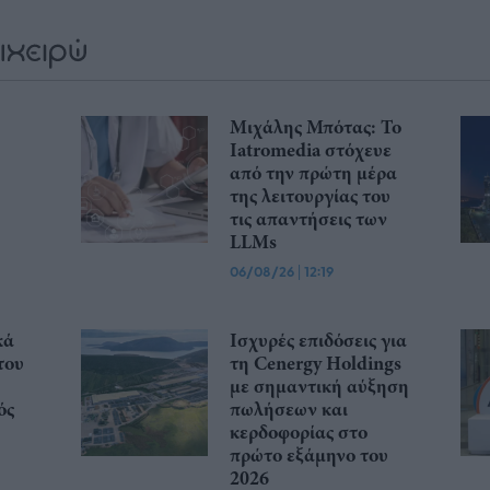
Μιχάλης Μπότας: Το
Iatromedia στόχευε
από την πρώτη μέρα
της λειτουργίας του
τις απαντήσεις των
LLMs
06/08/26
|
12:19
κά
Ισχυρές επιδόσεις για
του
τη Cenergy Holdings
με σημαντική αύξηση
ός
πωλήσεων και
κερδοφορίας στο
πρώτο εξάμηνο του
2026