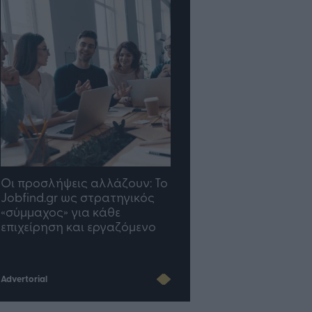
TP Greece: Πώς
Η ομάδα σου μεγαλώνε
διαμορφώνεται το μέλλον
γραφείο σου ακολουθε
του Insurance στην εποχή
του AI
Advertorial