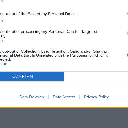
όλα τα επιχειρηματικά νέα
In
o opt-out of the Sale of my Personal Data.
In
Δείτε όλες τις τελευταίες
to opt-out of processing my Personal Data for Targeted
επιχειρηματικές
Ειδήσεις
από την
ing.
Ελλάδα και τον κόσμο στο
In
o opt-out of Collection, Use, Retention, Sale, and/or Sharing
ersonal Data that Is Unrelated with the Purposes for which it
lected.
Out
CONFIRM
λιάστε
... σχόλια
| Κάνε click για να σχολιάσεις
Data Deletion
Data Access
Privacy Policy