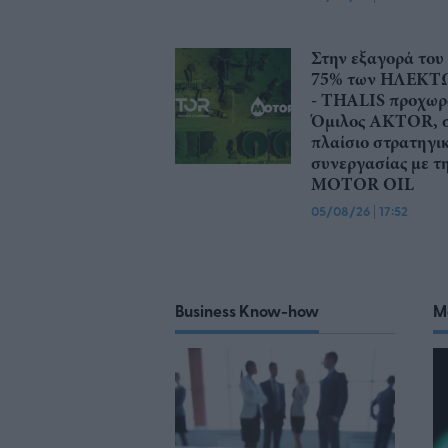
Στην εξαγορά του
75% των ΗΛΕΚΤ
- THALIS προχωρ
Όμιλος AKTOR, 
πλαίσιο στρατηγι
συνεργασίας με τ
MOTOR OIL
05/08/26
|
17:52
Business Know-how
M