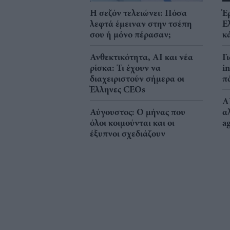
Η σεζόν τελειώνει: Πόσα
Έ
λεφτά έμειναν στην τσέπη
Ε
σου ή μόνο πέρασαν;
κ
Ανθεκτικότητα, AI και νέα
Γ
ρίσκα: Τι έχουν να
i
διαχειριστούν σήμερα οι
π
Έλληνες CEOs
A
Αύγουστος: Ο μήνας που
α
όλοι κοιμούνται και οι
a
έξυπνοι σχεδιάζουν