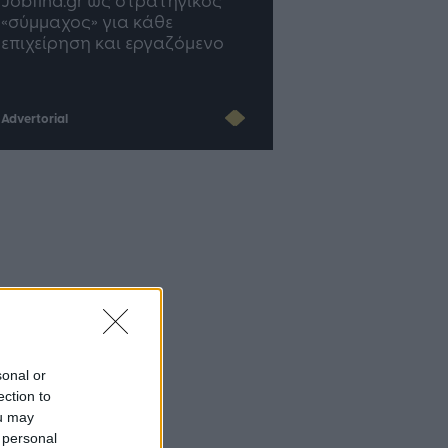
«σύμμαχος» για κάθε
του Insurance στην επ
επιχείρηση και εργαζόμενο
του AI
Advertorial
sonal or
ection to
ou may
 personal