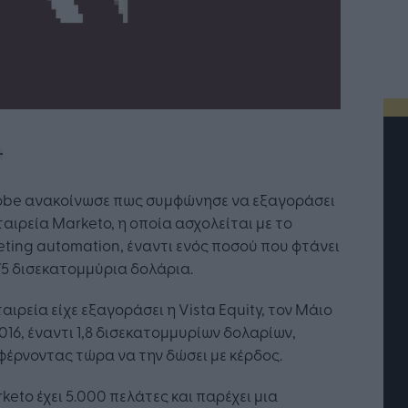
obe ανακοίνωσε πως συμφώνησε να εξαγοράσει
ταιρεία Marketo, η οποία ασχολείται με το
ting automation, έναντι ενός ποσού που φτάνει
75 δισεκατομμύρια δολάρια.
ταιρεία είχε εξαγοράσει η Vista Equity, τον Μάιο
016, έναντι 1,8 δισεκατομμυρίων δολαρίων,
έρνοντας τώρα να την δώσει με κέρδος.
Η Τεχνητή Νοημοσύνη: το νέο
keto έχει 5.000 πελάτες και παρέχει μια
λειτουργικό σύστημα της