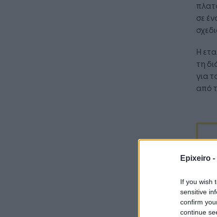
πλατφ
σε έν
σχεδι
Η ετα
τη δι
για τ
από τ
Epixeiro -
If you wish 
sensitive in
confirm you
continue se