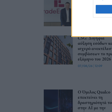
κατοχή της το 50
του Sofia South R
Mall με τίμημα 49
εκατ. ευρώ
07/08/26
|
16:53
CSG: Διψήφια
αύξηση εσόδων κ
ισχυρό ανεκτέλεσ
συμβάσεων το πρ
εξάμηνο του 2026
07/08/26
|
12:09
Ο Όμιλος Qualco
επεκτείνει τη
δραστηριότητά το
στην ΑΙ με την