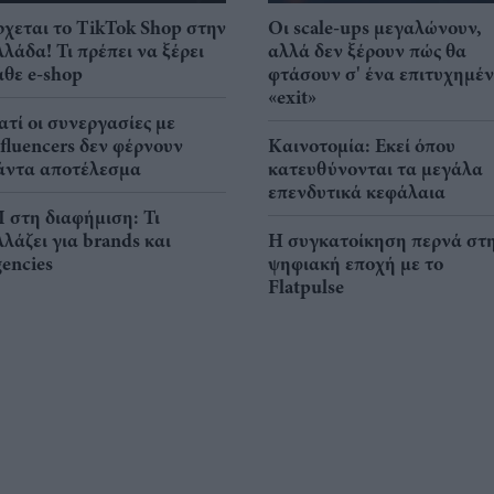
ρχεται το TikTok Shop στην
Οι scale-ups μεγαλώνουν,
λλάδα! Τι πρέπει να ξέρει
αλλά δεν ξέρουν πώς θα
άθε e-shop
φτάσουν σ' ένα επιτυχημέ
«exit»
ιατί οι συνεργασίες με
nfluencers δεν φέρνουν
Καινοτομία: Εκεί όπου
άντα αποτέλεσμα
κατευθύνονται τα μεγάλα
επενδυτικά κεφάλαια
I στη διαφήμιση: Τι
λλάζει για brands και
Η συγκατοίκηση περνά στ
gencies
ψηφιακή εποχή με το
Flatpulse