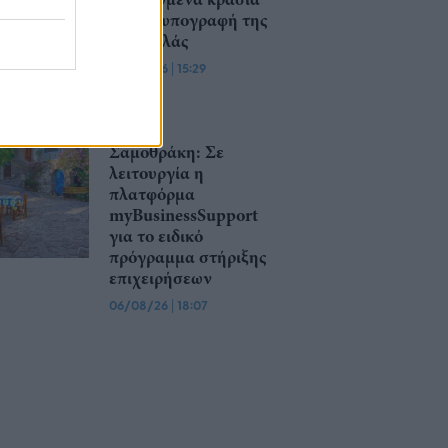
με την υπογραφή της
Lidl Ελλάς
07/08/26
|
15:29
Σαμοθράκη: Σε
λειτουργία η
πλατφόρμα
myBusinessSupport
για το ειδικό
πρόγραμμα στήριξης
επιχειρήσεων
06/08/26
|
18:07