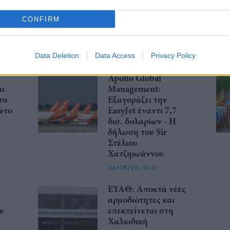
%
Novibet ανανεώνουν
ing
τη συνεργασία τους
CONFIRM
,35
μέχρι το 2028
07/08/26
|
15:48
Data Deletion
Data Access
Privacy Policy
Apollo Global
αι
Management:
το
Εξαγοράζει την
ώτο
EasyJet έναντι 7,7
δισ. δολαρίων - Η
δήλωση του Sir
Στέλιου
Χατζηιωάννου
06/08/26
|
18:31
ΕΥΑΘ: Αποκτά νέες
αρμοδιότητες και
υ
επεκτείνεται στη
Χαλκιδική