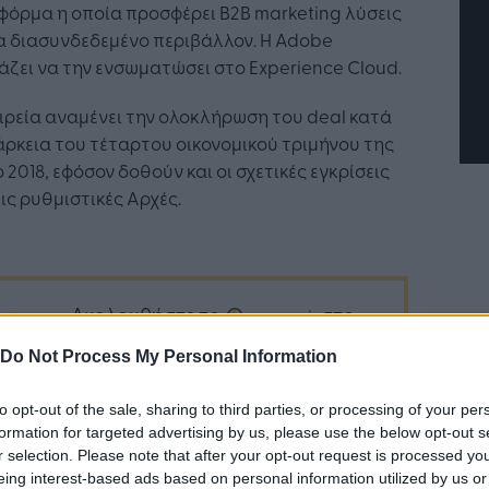
όρμα η οποία προσφέρει B2B marketing λύσεις
επιχείρησης
α διασυνδεδεμένο περιβάλλον. Η Adobe
άζει να την ενσωματώσει στο Experience Cloud.
ιρεία αναμένει την ολοκλήρωση του deal κατά
άρκεια του τέταρτου οικονομικού τριμήνου της
ο 2018, εφόσον δοθούν και οι σχετικές εγκρίσεις
ις ρυθμιστικές Αρχές.
Ακολουθήστε το
στο
Google News
και μάθετε πρώτοι
Do Not Process My Personal Information
όλα τα επιχειρηματικά νέα
to opt-out of the sale, sharing to third parties, or processing of your per
formation for targeted advertising by us, please use the below opt-out s
r selection. Please note that after your opt-out request is processed y
Δείτε όλες τις τελευταίες
eing interest-based ads based on personal information utilized by us or
επιχειρηματικές
Ειδήσεις
από την