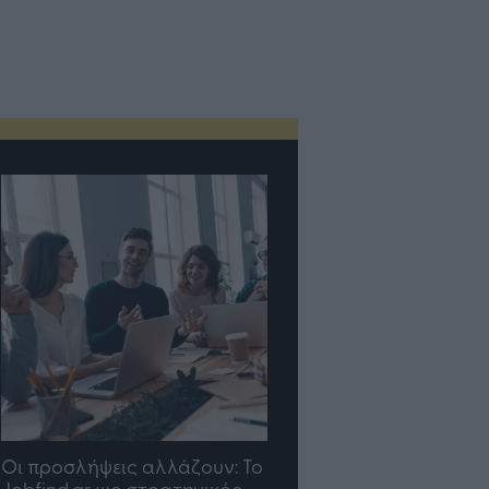
Οι προσλήψεις αλλάζουν: To
TP Greece: Πώς
Jobfind.gr ως στρατηγικός
διαμορφώνεται το μέ