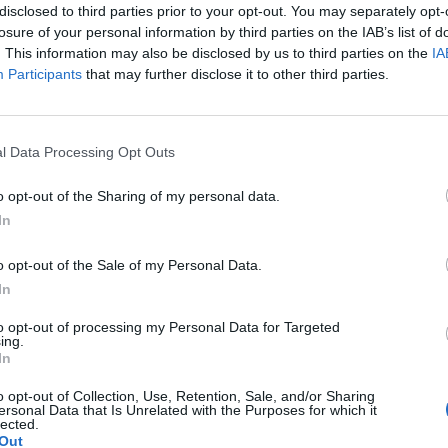
disclosed to third parties prior to your opt-out. You may separately opt-
Ελλάδα και τον κόσμο στο
losure of your personal information by third parties on the IAB’s list of
. This information may also be disclosed by us to third parties on the
IA
Participants
that may further disclose it to other third parties.
l Data Processing Opt Outs
λιάστε
o opt-out of the Sharing of my personal data.
In
... σχόλια
| Κάνε click για να σχολιάσεις
o opt-out of the Sale of my Personal Data.
In
to opt-out of processing my Personal Data for Targeted
ing.
In
o opt-out of Collection, Use, Retention, Sale, and/or Sharing
ersonal Data that Is Unrelated with the Purposes for which it
lected.
Out
ην
Ατρόμητος και