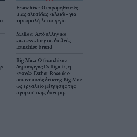
Franchise: Οι προμηθευτές
μιας αλυσίδας «κλειδί» για
νο
την ομαλή λειτουργία
Mailo’s: Από ελληνικό
success story σε διεθνές
franchise brand
Big Mac: Ο franchisee -
ην
δημιουργός Delligatti, η
«νονά» Esther Rose & ο
οικονομικός δείκτης Big Mac
ως εργαλείο μέτρησης της
αγοραστικής δύναμης