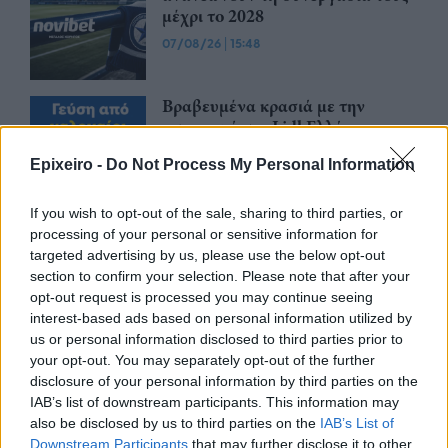
μέχρι το 2028
07/08/26
|
15:48
Βραβευμένα κρασιά με την
υπογραφή της Lidl Ελλάς
07/08/26
|
15:29
Epixeiro -
Do Not Process My Personal Information
If you wish to opt-out of the sale, sharing to third parties, or
processing of your personal or sensitive information for
CSG: Διψήφια αύξηση εσόδων
targeted advertising by us, please use the below opt-out
και ισχυρό ανεκτέλεστο
section to confirm your selection. Please note that after your
συμβάσεων το πρώτο εξάμηνο
opt-out request is processed you may continue seeing
του 2026
interest-based ads based on personal information utilized by
07/08/26
|
12:09
us or personal information disclosed to third parties prior to
your opt-out. You may separately opt-out of the further
Apollo Global Management:
disclosure of your personal information by third parties on the
Εξαγοράζει την EasyJet έναντι 7,7
IAB’s list of downstream participants. This information may
δισ. δολαρίων - Η δήλωση του Sir
also be disclosed by us to third parties on the
IAB’s List of
Στέλιου Χατζηιωάννου
Downstream Participants
that may further disclose it to other