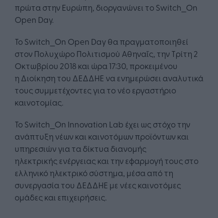
πρώτα στην Ευρώπη, διοργανώνει τo Switch_On
Open Day.
To Switch_On Open Day θα πραγματοποιηθεί
στον Πολυχώρο Πολιτισμού Αθηναΐς, την Τρίτη 2
Οκτωβρίου 2018 και ώρα 17:30, προκειμένου
η Διοίκηση του ΔΕΔΔΗΕ να ενημερώσει αναλυτικά
τους συμμετέχοντες για το νέο εργαστήριο
καινοτομίας.
Το Switch_On Innovation Lab έχει ως στόχο την
ανάπτυξη νέων και καινοτόμων προϊόντων και
υπηρεσιών για τα δίκτυα διανομής
ηλεκτρικής ενέργειας και την εφαρμογή τους στο
ελληνικό ηλεκτρικό σύστημα, μέσα από τη
συνεργασία του ΔΕΔΔΗΕ με νέες καινοτόμες
ομάδες και επιχειρήσεις.