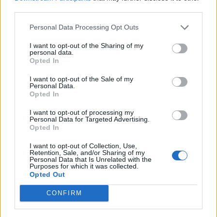
06/08/26
|
18:31
third parties.
Σαμοθράκη: Σε λειτουργία η
Personal Data Processing Opt Outs
πλατφόρμα myBusinessSupport
για το ειδικό πρόγραμμα στήριξης
I want to opt-out of the Sharing of my
personal data.
επιχειρήσεων
Opted In
06/08/26
|
18:07
I want to opt-out of the Sale of my
Personal Data.
Ο Όμιλος Qualco επεκτείνει τη
Opted In
δραστηριότητά του στην ΑΙ με
την απόκτηση πλειοψηφικού
I want to opt-out of processing my
ποσοστού στη Multiverse
Personal Data for Targeted Advertising.
Opted In
06/08/26
|
17:45
I want to opt-out of Collection, Use,
ΕΥΑΘ: Αποκτά νέες
Retention, Sale, and/or Sharing of my
Personal Data that Is Unrelated with the
αρμοδιότητες και επεκτείνεται
Purposes for which it was collected.
στη Χαλκιδική
Opted Out
06/08/26
|
17:41
CONFIRM