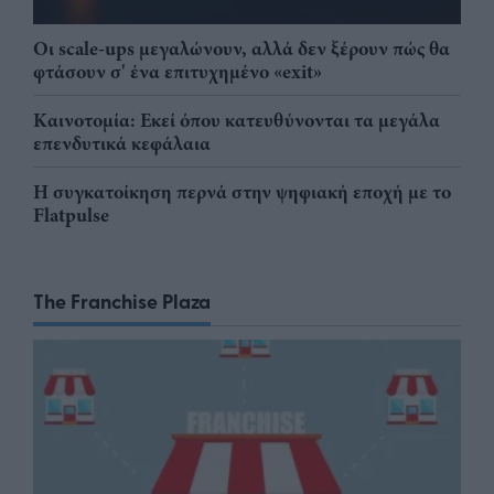
Οι scale-ups μεγαλώνουν, αλλά δεν ξέρουν πώς θα
φτάσουν σ' ένα επιτυχημένο «exit»
Καινοτομία: Εκεί όπου κατευθύνονται τα μεγάλα
επενδυτικά κεφάλαια
Η συγκατοίκηση περνά στην ψηφιακή εποχή με το
Flatpulse
The Franchise Plaza