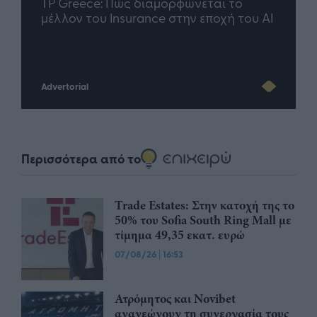
Η ομάδα σου μεγαλώνει. Tο γραφείο
Quen
ου AI
σου ακολουθεί;
πρό
Advertorial
Περισσότερα από το
Trade Estates: Στην κατοχή της το
50% του Sofia South Ring Mall με
τίμημα 49,35 εκατ. ευρώ
07/08/26
|
16:53
Ατρόμητος και Novibet
ανανεώνουν τη συνεργασία τους