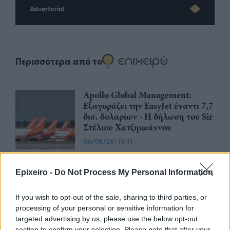
Advertorial
Περισσότερα από το
Apollo Global Management:
Εξαγοράζει την EasyJet έναντι 7,7
δισ. δολαρίων - Η δήλωση του Sir
Στέλιου Χατζηιωάννου
06/08/26
|
18:31
Σαμοθράκη: Σε λειτουργία η
πλατφόρμα myBusinessSupport
Epixeiro -
Do Not Process My Personal Information
για το ειδικό πρόγραμμα στήριξης
επιχειρήσεων
If you wish to opt-out of the sale, sharing to third parties, or
processing of your personal or sensitive information for
06/08/26
|
18:07
targeted advertising by us, please use the below opt-out
section to confirm your selection. Please note that after your