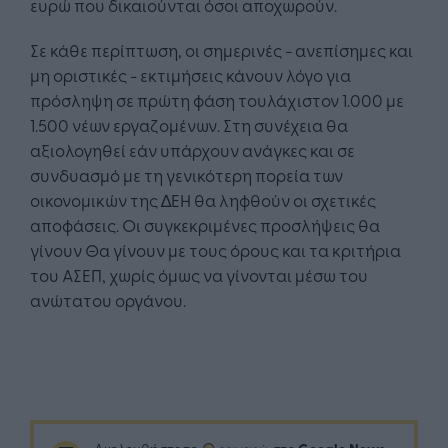
ευρώ που δικαιούνται όσοι αποχωρούν.
Σε κάθε περίπτωση, οι σηµερινές - ανεπίσηµες και
µη οριστικές - εκτιµήσεις κάνουν λόγο για
πρόσληψη σε πρώτη φάση τουλάχιστον 1.000 µε
1.500 νέων εργαζοµένων. Στη συνέχεια θα
αξιολογηθεί εάν υπάρχουν ανάγκες και σε
συνδυασµό µε τη γενικότερη πορεία των
οικονοµικών της ∆ΕΗ θα ληφθούν οι σχετικές
αποφάσεις. Οι συγκεκριμένες προσλήψεις θα
γίνουν Θα γίνουν µε τους όρους και τα κριτήρια
του ΑΣΕΠ, χωρίς όµως να γίνονται µέσω του
ανώτατου οργάνου.