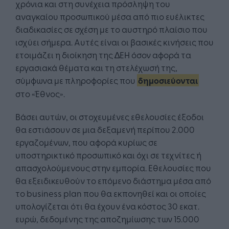
χρόνια και στη συνέχεια πρόσληψη του
αναγκαίου προσωπικού µέσα από πιο ευέλικτες
διαδικασίες σε σχέση µε το αυστηρό πλαίσιο που
ισχύει σήµερα. Αυτές είναι οι βασικές κινήσεις που
ετοιµάζει η διοίκηση της ∆ΕΗ όσον αφορά τα
εργασιακά θέµατα και τη στελέχωσή της,
σύμφωνα με πληροφορίες που
δημοσιεύονται
στο «Έθνος».
Βάσει αυτών, οι στοχευµένες εθελουσίες έξοδοι
θα εστιάσουν σε µια δεξαµενή περίπου 2.000
εργαζοµένων, που αφορά κυρίως σε
υποστηρικτικό προσωπικό και όχι σε τεχνίτες ή
απασχολούµενους στην εµπορία. Εθελουσίες που
θα εξειδικευθούν το επόµενο διάστηµα µέσα από
το business plan που θα εκπονηθεί και οι οποίες
υπολογίζεται ότι θα έχουν ένα κόστος 30 εκατ.
ευρώ, δεδοµένης της αποζηµίωσης των 15.000