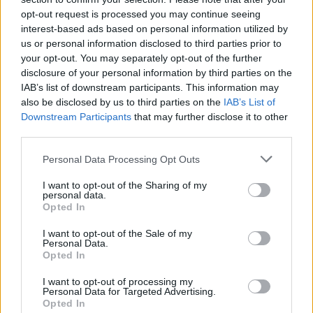
Ο Όμιλος Qualco επεκτείνει τη
δραστηριότητά του στην ΑΙ με
opt-out request is processed you may continue seeing
την απόκτηση πλειοψηφικού
interest-based ads based on personal information utilized by
ποσοστού στη Multiverse
us or personal information disclosed to third parties prior to
your opt-out. You may separately opt-out of the further
06/08/26
|
17:45
disclosure of your personal information by third parties on the
IAB’s list of downstream participants. This information may
ΕΥΑΘ: Αποκτά νέες
also be disclosed by us to third parties on the
IAB’s List of
αρμοδιότητες και επεκτείνεται
Downstream Participants
that may further disclose it to other
στη Χαλκιδική
third parties.
06/08/26
|
17:41
Personal Data Processing Opt Outs
Συναγερμός από τον ΕΦΕΤ –
I want to opt-out of the Sharing of my
personal data.
Ανακαλεί καραμέλες-ζελεδάκια
Opted In
με THC και CBD
06/08/26
|
16:18
I want to opt-out of the Sale of my
Personal Data.
Opted In
Apple: Προσφεύγει στη
I want to opt-out of processing my
Δικαιοσύνη κατά της OpenAI για
Personal Data for Targeted Advertising.
Opted In
φερόμενη υπεξαίρεση εμπορικών