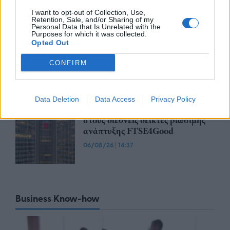
μυστικών
I want to opt-out of Collection, Use,
Retention, Sale, and/or Sharing of my
06/08/26
|
16:09
Personal Data that Is Unrelated with the
Purposes for which it was collected.
ΟΛΘ: Νέα επένδυση σε σύγχρονο
Opted Out
εξοπλισμό για μεγαλύτερη
αποδοτικότητα και
CONFIRM
αναβαθμισμένες υπηρεσίες
06/08/26
|
15:06
Data Deletion
Data Access
Privacy Policy
ΟΤΕ: Για 8η συνεχόμενη χρονιά
στους διεθνείς δείκτες βιώσιμης
ανάπτυξης FTSE4Good
06/08/26
|
14:37
Business Know-how