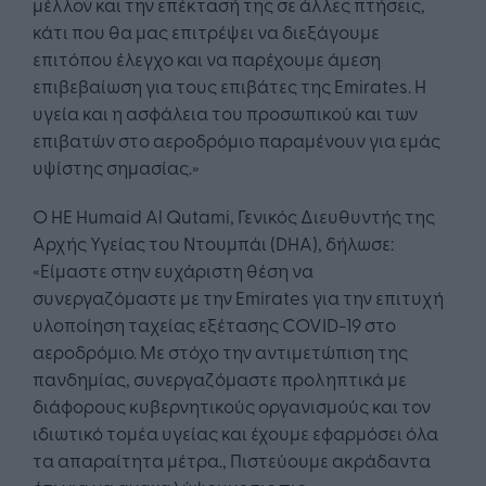
μέλλον και την επέκτασή της σε άλλες πτήσεις,
κάτι που θα μας επιτρέψει να διεξάγουμε
επιτόπου έλεγχο και να παρέχουμε άμεση
επιβεβαίωση για τους επιβάτες της Emirates. Η
υγεία και η ασφάλεια του προσωπικού και των
επιβατών στο αεροδρόμιο παραμένουν για εμάς
υψίστης σημασίας.»
Ο HE Humaid Al Qutami, Γενικός Διευθυντής της
Αρχής Υγείας του Ντουμπάι (DHA), δήλωσε:
«Είμαστε στην ευχάριστη θέση να
συνεργαζόμαστε με την Emirates για την επιτυχή
υλοποίηση ταχείας εξέτασης COVID-19 στο
αεροδρόμιο. Με στόχο την αντιμετώπιση της
πανδημίας, συνεργαζόμαστε προληπτικά με
διάφορους κυβερνητικούς οργανισμούς και τον
ιδιωτικό τομέα υγείας και έχουμε εφαρμόσει όλα
τα απαραίτητα μέτρα., Πιστεύουμε ακράδαντα