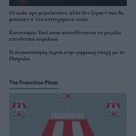
Οι scale-ups μεγαλώνουν, αλλά δεν ξέρουν πώς θα
φτάσουν σ' ένα επιτυχημένο «exit»
Καινοτομία: Εκεί όπου κατευθύνονται τα μεγάλα
επενδυτικά κεφάλαια
Η συγκατοίκηση περνά στην ψηφιακή εποχή με το
Flatpulse
The Franchise Plaza