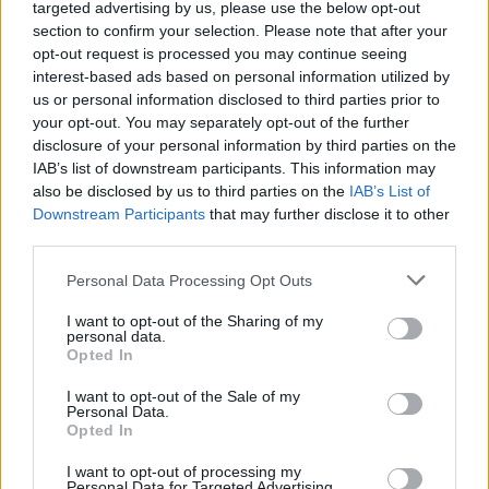
nd.gr
TP Greece: Πώς διαμορφώνεται το
Η ομ
targeted advertising by us, please use the below opt-out
άθε
μέλλον του Insurance στην εποχή του AI
σου 
section to confirm your selection. Please note that after your
opt-out request is processed you may continue seeing
interest-based ads based on personal information utilized by
us or personal information disclosed to third parties prior to
your opt-out. You may separately opt-out of the further
Advertorial
disclosure of your personal information by third parties on the
IAB’s list of downstream participants. This information may
also be disclosed by us to third parties on the
IAB’s List of
Downstream Participants
that may further disclose it to other
third parties.
Περισσότερα από το
Personal Data Processing Opt Outs
Apollo Global Management:
I want to opt-out of the Sharing of my
Εξαγοράζει την EasyJet έναντι 7,7
personal data.
Opted In
δισ. δολαρίων - Η δήλωση του Sir
Στέλιου Χατζηιωάννου
I want to opt-out of the Sale of my
Personal Data.
06/08/26
|
18:31
Opted In
Σαμοθράκη: Σε λειτουργία η
I want to opt-out of processing my
πλατφόρμα myBusinessSupport
Personal Data for Targeted Advertising.