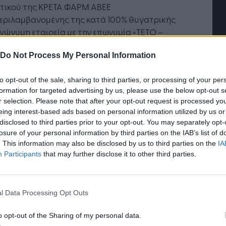
τικού της ΚΡΕΤΑ ΦΑΡΜ ΑΒΕΕ
εριλαμβανομένης της κατά 100% θυγατρικής
νώνυμη εταιρεία με την επωνυμία «ΤΕΤΟ –
 Α.Ε. ΑΝΩΝΥΜΟΣ ΕΤΑΙΡΕΙΑ
Do Not Process My Personal Information
ΓΟΚΤΗΝΟΤΡΟΦΙΚΩΝ ΕΠΙΧΕΙΡΗΣΕΩΝ».
υθεί το περιεχόμενο του διατακτικού της
to opt-out of the sale, sharing to third parties, or processing of your per
Η Τεχνητή Νοημοσύνη: το νέο
formation for targeted advertising by us, please use the below opt-out s
έρω απόφασης:
λειτουργικό σύστημα της
r selection. Please note that after your opt-out request is processed y
επιχείρησης
eing interest-based ads based on personal information utilized by us or
πιτροπή Ανταγωνισμού σε Ολομέλεια ομόφωνα
disclosed to third parties prior to your opt-out. You may separately opt-
νει την από 25.02.2020 (αριθ. Πρωτ. 1618)
losure of your personal information by third parties on the IAB’s list of
τοποιηθείσα συγκέντρωση που αφορά στην
. This information may also be disclosed by us to third parties on the
IA
τηση αποκλειστικού ελέγχου από τη
Participants
that may further disclose it to other third parties.
αθείσα και λειτουργούσα σύμφωνα με τους
υς της Βουλγάρικης Δημοκρατίας «ΜΠΕΛΛΑ
A) ΜΠΟΥΛΓΚΑΡΙΑ (BULGARIA) Α.Ε. (A.D.)» μέσω
l Data Processing Opt Outs
υγατρικής της ανώνυμης εταιρείας με την
υμία «IMPALA HELLAS BIOMHXANIKH KAI
o opt-out of the Sharing of my personal data.