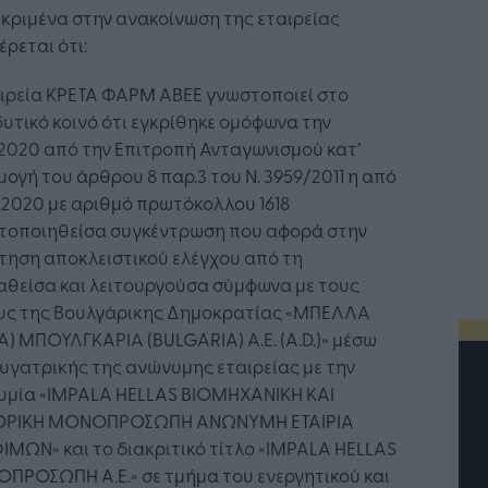
κριμένα στην ανακοίνωση της εταιρείας
ρεται ότι:
αιρεία ΚΡΕΤΑ ΦΑΡΜ ΑΒΕΕ γνωστοποιεί στο
υτικό κοινό ότι εγκρίθηκε ομόφωνα την
.2020 από την Επιτροπή Ανταγωνισμού κατ’
ογή του άρθρου 8 παρ.3 του Ν. 3959/2011 η από
.2020 με αριθμό πρωτόκολλου 1618
τοποιηθείσα συγκέντρωση που αφορά στην
τηση αποκλειστικού ελέγχου από τη
αθείσα και λειτουργούσα σύμφωνα με τους
υς της Βουλγάρικης Δημοκρατίας «ΜΠΕΛΛΑ
A) ΜΠΟΥΛΓΚΑΡΙΑ (BULGARIA) Α.Ε. (A.D.)» μέσω
υγατρικής της ανώνυμης εταιρείας με την
υμία «IMPALA HELLAS BIOMHXANIKH KAI
ΡΙΚΗ ΜΟΝΟΠΡΟΣΩΠΗ ΑΝΩΝΥΜΗ ΕΤΑΙΡΙΑ
ΜΩΝ» και το διακριτικό τίτλο «IMPALA HELLAS
ΠΡΟΣΩΠΗ A.E.» σε τμήμα του ενεργητικού και