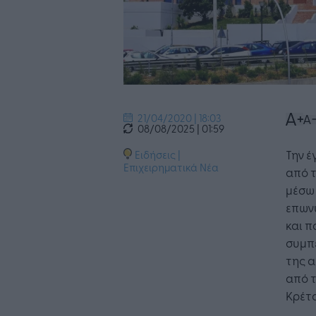
21/04/2020 | 18:03
08/08/2025 | 01:59
Την έ
Ειδήσεις
|
Επιχειρηματικά Νέα
από τ
μέσω 
επωνυ
και 
συμπ
της α
από 
Κρέτ