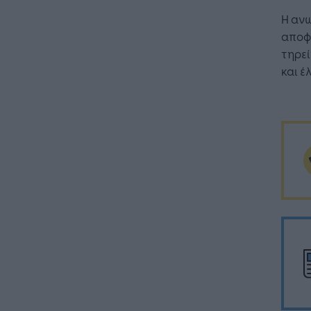
Η αν
αποφ
τηρεί
και έ