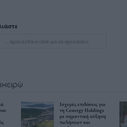
λιάστε
... σχόλια
| Κάνε click για να σχολιάσεις
κά
Ισχυρές επιδόσεις για
του
τη Cenergy Holdings
με σημαντική αύξηση
ός
πωλήσεων και