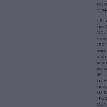
Συγκε
αναφέ
Η Ετ
επενδ
21.04
εφαρμ
25.02
γνωσ
απόκ
συστ
νόμο
(BELL
της θ
επων
ΕΜΠΟ
ΤΡΟΦΙ
ΜΟΝΟ