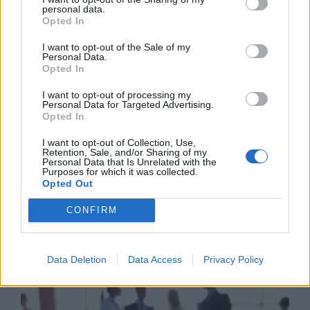
personal data.
Opted In
Ο Όμιλος Qualco επεκτείνει τη
δραστηριότητά του στην ΑΙ με
I want to opt-out of the Sale of my
την απόκτηση πλειοψηφικού
Personal Data.
Opted In
ποσοστού στη Multiverse
06/08/26
|
17:45
I want to opt-out of processing my
Personal Data for Targeted Advertising.
Opted In
ΕΥΑΘ: Αποκτά νέες
αρμοδιότητες και επεκτείνεται
I want to opt-out of Collection, Use,
στη Χαλκιδική
Retention, Sale, and/or Sharing of my
Personal Data that Is Unrelated with the
06/08/26
|
17:41
Purposes for which it was collected.
Opted Out
CONFIRM
Business Know-how
Data Deletion
Data Access
Privacy Policy