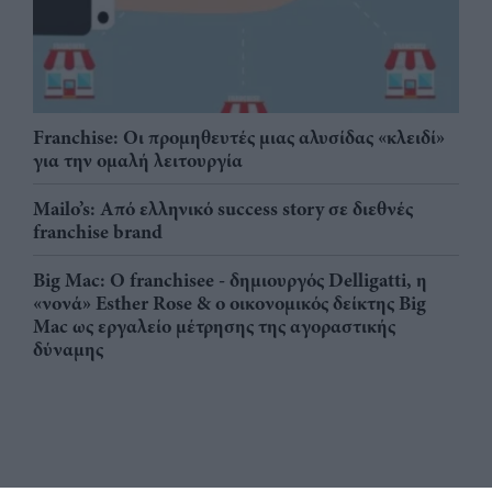
Franchise: Οι προμηθευτές μιας αλυσίδας «κλειδί»
για την ομαλή λειτουργία
Mailo’s: Από ελληνικό success story σε διεθνές
franchise brand
Big Mac: Ο franchisee - δημιουργός Delligatti, η
«νονά» Esther Rose & ο οικονομικός δείκτης Big
Mac ως εργαλείο μέτρησης της αγοραστικής
δύναμης