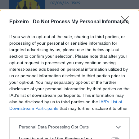
07/08/26
|
15:29
Epixeiro -
Do Not Process My Personal Information
CSG: Διψήφια αύξηση εσόδων
και ισχυρό ανεκτέλεστο
If you wish to opt-out of the sale, sharing to third parties, or
συμβάσεων το πρώτο εξάμηνο
processing of your personal or sensitive information for
του 2026
targeted advertising by us, please use the below opt-out
section to confirm your selection. Please note that after your
07/08/26
|
12:09
opt-out request is processed you may continue seeing
Apollo Global Management:
interest-based ads based on personal information utilized by
Εξαγοράζει την EasyJet έναντι 7,7
us or personal information disclosed to third parties prior to
δισ. δολαρίων - Η δήλωση του Sir
your opt-out. You may separately opt-out of the further
Στέλιου Χατζηιωάννου
disclosure of your personal information by third parties on the
IAB’s list of downstream participants. This information may
06/08/26
|
18:31
also be disclosed by us to third parties on the
IAB’s List of
Downstream Participants
that may further disclose it to other
Σαμοθράκη: Σε λειτουργία η
third parties.
πλατφόρμα myBusinessSupport
για το ειδικό πρόγραμμα στήριξης
Personal Data Processing Opt Outs
επιχειρήσεων
06/08/26
|
18:07
I want to opt-out of the Sharing of my