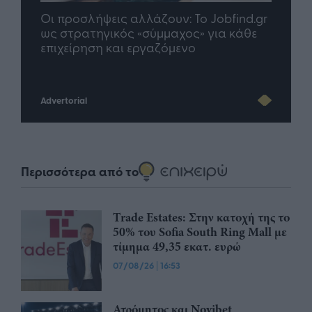
nd.gr
TP Greece: Πώς διαμορφώνεται το
Η ομ
άθε
μέλλον του Insurance στην εποχή του AI
σου 
Advertorial
Περισσότερα από το
Trade Estates: Στην κατοχή της το
50% του Sofia South Ring Mall με
τίμημα 49,35 εκατ. ευρώ
07/08/26
|
16:53
Ατρόμητος και Novibet