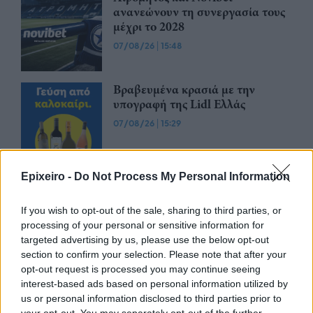
ανανεώνουν τη συνεργασία τους
μέχρι το 2028
07/08/26
|
15:48
Βραβευμένα κρασιά με την
υπογραφή της Lidl Ελλάς
07/08/26
|
15:29
Epixeiro -
Do Not Process My Personal Information
CSG: Διψήφια αύξηση εσόδων
και ισχυρό ανεκτέλεστο
συμβάσεων το πρώτο εξάμηνο
If you wish to opt-out of the sale, sharing to third parties, or
του 2026
processing of your personal or sensitive information for
targeted advertising by us, please use the below opt-out
07/08/26
|
12:09
section to confirm your selection. Please note that after your
opt-out request is processed you may continue seeing
Apollo Global Management:
interest-based ads based on personal information utilized by
Εξαγοράζει την EasyJet έναντι 7,7
us or personal information disclosed to third parties prior to
δισ. δολαρίων - Η δήλωση του Sir