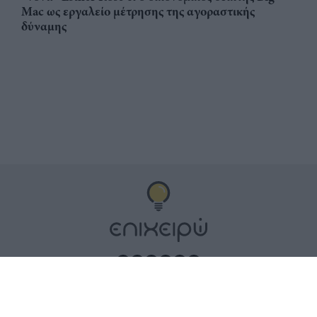
Mac ως εργαλείο μέτρησης της αγοραστικής
δύναμης
Αριθμός Πιστοποίησης
ηλεκτρονικού Μητρώου