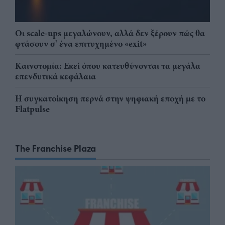
Οι scale-ups μεγαλώνουν, αλλά δεν ξέρουν πώς θα
φτάσουν σ' ένα επιτυχημένο «exit»
Καινοτομία: Εκεί όπου κατευθύνονται τα μεγάλα
επενδυτικά κεφάλαια
Η συγκατοίκηση περνά στην ψηφιακή εποχή με το
Flatpulse
The Franchise Plaza