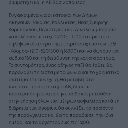
συμμετέχει και η ΑΒ Βασιλόπουλος
Συγκεκριμένα για οι κάτοικοι των Δήμων
Αθηναίων, Νίκαιας, Καλλιθέας, Νέας Σμύρνης,
Κορυδαλλού, Περιστερίου και Αιγάλεω, μπορούν
να καλέσουν μεταξύ 07:00 – 11:00 το πρωί στο
τηλεφωνικό κέντρο της εταιρείας οχημάτων ταξί
«Κόσμος» (210-5201300 ή 18300) και να δώσουν τον
κωδικό 180 και τη διεύθυνση της κατοικίας τους.
Το συντομότερο, ένας οδηγός ταξί θα έρθει, θα
παραλάβει τη λίστα με τα ψώνια και το χρηματικό
αντίτιμο. Στη συνέχεια, θα μεταβεί στο
πλησιέστερο κατάστημα ΑΒ, όπου με
προτεραιότητα κατά την είσοδο και με ευθύνη
στην τήρηση όλων των μέτρων ασφαλείας κατά τη
διάρκεια των αγορών, θα συλλέξει τα προϊόντα
της παραγγελίας και θα τα παραδώσει την ίδια
ημέρα, και το αργότερο έως τις 16:00.