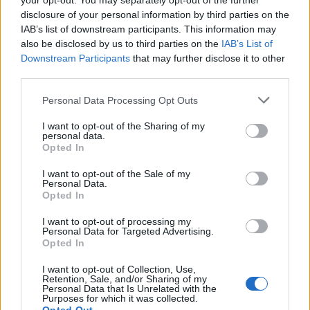
your opt-out. You may separately opt-out of the further
Στέλιου Χατζηιωάννου
disclosure of your personal information by third parties on the
06/08/26
|
18:31
IAB’s list of downstream participants. This information may
also be disclosed by us to third parties on the
IAB’s List of
Σαμοθράκη: Σε λειτουργία η
Downstream Participants
that may further disclose it to other
πλατφόρμα myBusinessSupport
third parties.
για το ειδικό πρόγραμμα στήριξης
επιχειρήσεων
Personal Data Processing Opt Outs
06/08/26
|
18:07
I want to opt-out of the Sharing of my
personal data.
Ο Όμιλος Qualco επεκτείνει τη
Opted In
δραστηριότητά του στην ΑΙ με
την απόκτηση πλειοψηφικού
I want to opt-out of the Sale of my
Personal Data.
ποσοστού στη Multiverse
Opted In
06/08/26
|
17:45
I want to opt-out of processing my
Personal Data for Targeted Advertising.
ΕΥΑΘ: Αποκτά νέες
Opted In
αρμοδιότητες και επεκτείνεται
στη Χαλκιδική
I want to opt-out of Collection, Use,
Retention, Sale, and/or Sharing of my
06/08/26
|
17:41
Personal Data that Is Unrelated with the
Purposes for which it was collected.