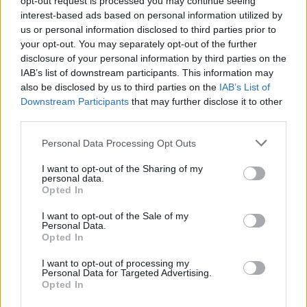
για περισσότερες από 400
opt-out request is processed you may continue seeing
επιχειρήσεις στο «Εξοικονομώ –
interest-based ads based on personal information utilized by
Επιχειρώ» λόγω μεγάλης
us or personal information disclosed to third parties prior to
απήχησης του προγράμματος
your opt-out. You may separately opt-out of the further
disclosure of your personal information by third parties on the
10/08/26
|
10:42
IAB’s list of downstream participants. This information may
Trade Estates: Στην κατοχή της το
also be disclosed by us to third parties on the
IAB’s List of
50% του Sofia South Ring Mall με
Downstream Participants
that may further disclose it to other
τίμημα 49,35 εκατ. ευρώ
third parties.
07/08/26
|
16:53
Personal Data Processing Opt Outs
I want to opt-out of the Sharing of my
Ατρόμητος και Novibet
personal data.
ανανεώνουν τη συνεργασία τους
Opted In
μέχρι το 2028
I want to opt-out of the Sale of my
07/08/26
|
15:48
Personal Data.
Opted In
I want to opt-out of processing my
Βραβευμένα κρασιά με την
Personal Data for Targeted Advertising.
υπογραφή της Lidl Ελλάς
Opted In
07/08/26
|
15:29