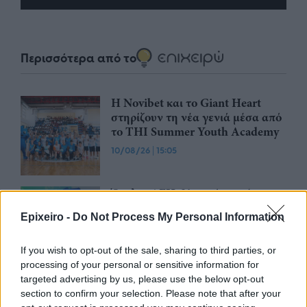
Περισσότερα από το
Η Novibet και το Giant Heart
στηρίζουν τη νέα γενιά μέσα από
το THI Summer Youth Academy
10/08/26
|
15:05
Όμιλος ΔΕΗ: Υπογράφει νέα
στρατηγική συμφωνία για
Epixeiro -
Do Not Process My Personal Information
χαρτοφυλάκιο έργων ΑΠΕ άνω
των 2 GW σε Πολωνία και
Ουγγαρία
If you wish to opt-out of the sale, sharing to third parties, or
processing of your personal or sensitive information for
10/08/26
|
10:49
targeted advertising by us, please use the below opt-out
Παράταση έως τις 30 Νοεμβρίου
section to confirm your selection. Please note that after your