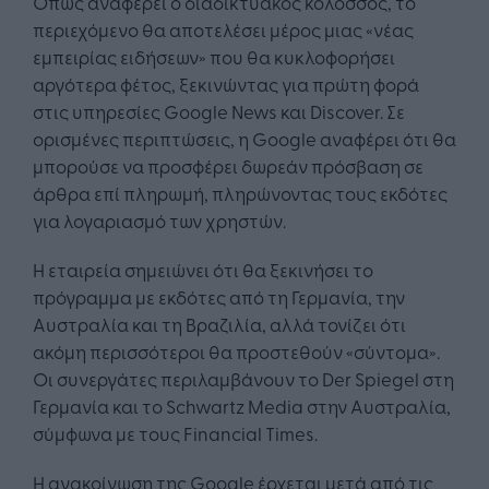
Όπως αναφέρει ο διαδικτυακός κολοσσός, το
περιεχόμενο θα αποτελέσει μέρος μιας «νέας
εμπειρίας ειδήσεων» που θα κυκλοφορήσει
αργότερα φέτος, ξεκινώντας για πρώτη φορά
στις υπηρεσίες Google News και Discover. Σε
ορισμένες περιπτώσεις, η Google αναφέρει ότι θα
μπορούσε να προσφέρει δωρεάν πρόσβαση σε
άρθρα επί πληρωμή, πληρώνοντας τους εκδότες
για λογαριασμό των χρηστών.
Η εταιρεία σημειώνει ότι θα ξεκινήσει το
πρόγραμμα με εκδότες από τη Γερμανία, την
Αυστραλία και τη Βραζιλία, αλλά τονίζει ότι
ακόμη περισσότεροι θα προστεθούν «σύντομα».
Οι συνεργάτες περιλαμβάνουν το Der Spiegel στη
Γερμανία και το Schwartz Media στην Αυστραλία,
σύμφωνα με τους Financial Times.
Η ανακοίνωση της Google έρχεται μετά από τις