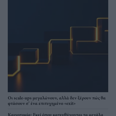
Οι scale-ups μεγαλώνουν, αλλά δεν ξέρουν πώς θα
φτάσουν σ' ένα επιτυχημένο «exit»
Καινοτομία: Εκεί όπου κατευθύνονται τα μεγάλα