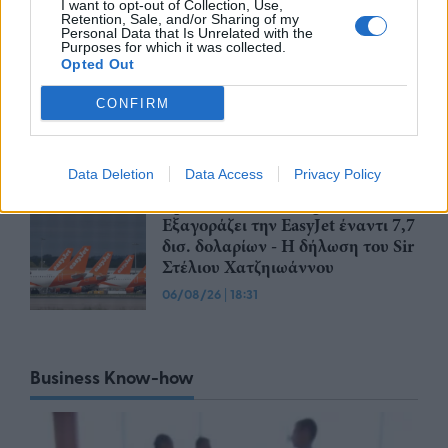
I want to opt-out of Collection, Use,
Retention, Sale, and/or Sharing of my
Personal Data that Is Unrelated with the
Purposes for which it was collected.
Opted Out
CSG: Διψήφια αύξηση εσόδων
και ισχυρό ανεκτέλεστο
CONFIRM
συμβάσεων το πρώτο εξάμηνο
του 2026
07/08/26
|
12:09
Data Deletion
Data Access
Privacy Policy
Apollo Global Management:
Εξαγοράζει την EasyJet έναντι 7,7
δισ. δολαρίων - Η δήλωση του Sir
Στέλιου Χατζηιωάννου
06/08/26
|
18:31
Business Know-how