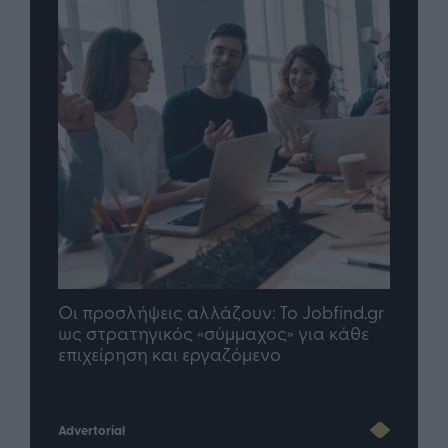
Οι προσλήψεις αλλάζουν: To Jobfind.gr
TP G
σης
ως στρατηγικός «σύμμαχος» για κάθε
μέλλ
επιχείρηση και εργαζόμενο
Advertorial