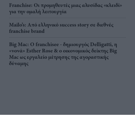
Franchise: Οι προμηθευτές μιας αλυσίδας «κλειδί»
για την ομαλή λειτουργία
Mailo’s: Από ελληνικό success story σε διεθνές
franchise brand
Big Mac: Ο franchisee - δημιουργός Delligatti, η
«νονά» Esther Rose & ο οικονομικός δείκτης Big
Mac ως εργαλείο μέτρησης της αγοραστικής
δύναμης