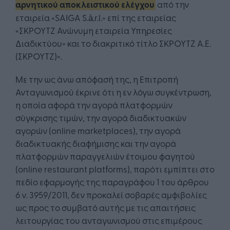
αρνητικού αποκλειστικού ελέγχου
από την
εταιρεία «SAIGA S.à.r.l.» επί της εταιρείας
«ΣΚΡΟΥΤΖ Ανώνυμη εταιρεία Υπηρεσίες
Διαδικτύου» και το διακριτικό τίτλο ΣΚΡΟΥΤΖ Α.Ε.
(ΣΚΡΟΥΤΖ)».
Με την ως άνω απόφασή της, η Επιτροπή
Ανταγωνισμού έκρινε ότι η εν λόγω συγκέντρωση,
η οποία αφορά την αγορά πλατφoρμών
σύγκρισης τιμών, την αγορά διαδικτυακών
αγορών (online marketplaces), την αγορά
διαδικτυακής διαφήμισης και την αγορά
πλατφορμών παραγγελιών έτοιμου φαγητού
(online restaurant platforms), παρότι εμπίπτει στο
πεδίο εφαρμογής της παραγράφου 1 του άρθρου
6 ν. 3959/2011, δεν προκαλεί σοβαρές αμφιβολίες
ως προς το συμβατό αυτής με τις απαιτήσεις
λειτουργίας του ανταγωνισμού στις επιμέρους