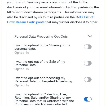
και ισχυρό ανεκτέλεστο
your opt-out. You may separately opt-out of the further
συμβάσεων το πρώτο εξάμηνο
disclosure of your personal information by third parties on the
του 2026
IAB’s list of downstream participants. This information may
also be disclosed by us to third parties on the
IAB’s List of
07/08/26
|
12:09
Downstream Participants
that may further disclose it to other
Apollo Global Management:
third parties.
Εξαγοράζει την EasyJet έναντι 7,7
Personal Data Processing Opt Outs
δισ. δολαρίων - Η δήλωση του Sir
Στέλιου Χατζηιωάννου
I want to opt-out of the Sharing of my
personal data.
06/08/26
|
18:31
Opted In
Σαμοθράκη: Σε λειτουργία η
I want to opt-out of the Sale of my
πλατφόρμα myBusinessSupport
Personal Data.
για το ειδικό πρόγραμμα στήριξης
Opted In
επιχειρήσεων
I want to opt-out of processing my
06/08/26
|
18:07
Personal Data for Targeted Advertising.
Opted In
Ο Όμιλος Qualco επεκτείνει τη
I want to opt-out of Collection, Use,
δραστηριότητά του στην ΑΙ με
Retention, Sale, and/or Sharing of my
την απόκτηση πλειοψηφικού
Personal Data that Is Unrelated with the
Purposes for which it was collected.
ποσοστού στη Multiverse