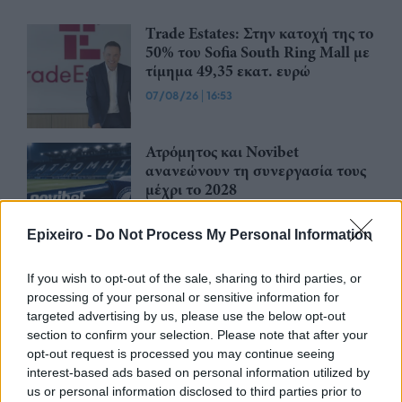
Trade Estates: Στην κατοχή της το
50% του Sofia South Ring Mall με
τίμημα 49,35 εκατ. ευρώ
07/08/26
|
16:53
Ατρόμητος και Novibet
ανανεώνουν τη συνεργασία τους
μέχρι το 2028
07/08/26
|
15:48
Epixeiro -
Do Not Process My Personal Information
Βραβευμένα κρασιά με την
If you wish to opt-out of the sale, sharing to third parties, or
υπογραφή της Lidl Ελλάς
processing of your personal or sensitive information for
07/08/26
|
15:29
targeted advertising by us, please use the below opt-out
section to confirm your selection. Please note that after your
opt-out request is processed you may continue seeing
interest-based ads based on personal information utilized by
CSG: Διψήφια αύξηση εσόδων
us or personal information disclosed to third parties prior to