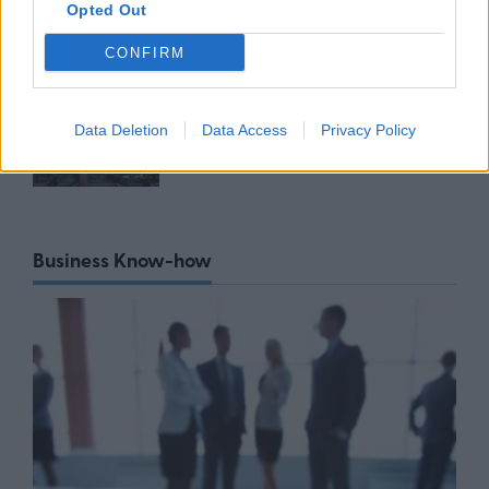
Opted Out
06/08/26
|
17:45
CONFIRM
ΕΥΑΘ: Αποκτά νέες
αρμοδιότητες και επεκτείνεται
στη Χαλκιδική
Data Deletion
Data Access
Privacy Policy
06/08/26
|
17:41
Business Know-how