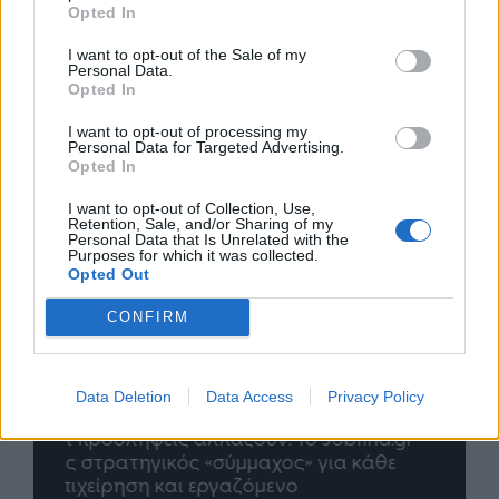
Opted In
I want to opt-out of the Sale of my
Personal Data.
Opted In
I want to opt-out of processing my
Personal Data for Targeted Advertising.
Opted In
I want to opt-out of Collection, Use,
Retention, Sale, and/or Sharing of my
Personal Data that Is Unrelated with the
Purposes for which it was collected.
Opted Out
CONFIRM
Data Deletion
Data Access
Privacy Policy
nd.gr
TP Greece: Πώς διαμορφώνεται το
Η ομ
άθε
μέλλον του Insurance στην εποχή του AI
σου 