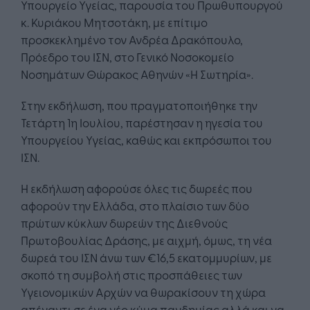
Υπουργείο Υγείας, παρουσία του Πρωθυπουργού
κ. Κυριάκου Μητσοτάκη, με επίτιμο
προσκεκλημένο τον Ανδρέα Δρακόπουλο,
Πρόεδρο του ΙΣΝ, στο Γενικό Νοσοκομείο
Νοσημάτων Θώρακος Αθηνών «Η Σωτηρία».
Στην εκδήλωση, που πραγματοποιήθηκε την
Τετάρτη 1η Ιουλίου, παρέστησαν η ηγεσία του
Υπουργείου Υγείας, καθώς και εκπρόσωποι του
ΙΣΝ.
Η εκδήλωση αφορούσε όλες τις δωρεές που
αφορούν την Ελλάδα, στο πλαίσιο των δύο
πρώτων κύκλων δωρεών της Διεθνούς
Πρωτοβουλίας Δράσης, με αιχμή, όμως, τη νέα
δωρεά του ΙΣΝ άνω των €16,5 εκατομμυρίων, με
σκοπό τη συμβολή στις προσπάθειες των
Υγειονομικών Αρχών να θωρακίσουν τη χώρα
απέναντι σε ένα νέο κύμα πανδημίας αλλά και να