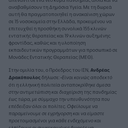
αναβαθμίσουν τη Δημόσια Υγεία. Με τη δωρεά
αυτή θα πραγματοποιηθεί η ανακαίνιση χώρων
σε 15 νοσοκομεία στην Ελλάδα, προκειμένου να
επιτευχθεί η προσθήκη συνολικά 155 κλινών
εντατικής θεραπείας και 19 κλινών αυξημένης
φροντίδας, καθώς και η υλοποίηση
εκπαιδευτικών προγραμμάτων για προσωπικό σε
Μονάδες Εντατικής Θεραπείας (ΜΕΘ).
Στην ομιλία του, ο Πρόεδρος του ΙΣΝ,
Ανδρέας
Δρακόπουλος
δήλωσε:
«Είναι κοινώς αποδεκτό
ότι η ελληνική πολιτεία ανταποκρίθηκε άμεσα
στην αντιμετώπιση και διαχείριση της πανδημίας
έως τώρα, με σύμμαχο την υπευθυνότητα που
επέδειξαν όλοι οι πολίτες. Οφείλουμε να
παραμείνουμε σε εγρήγορση και να είμαστε
προετοιμασμένοι για κάθε ενδεχόμενο και
ελπίζουμε οι συγκεκριμένες δωρεές να