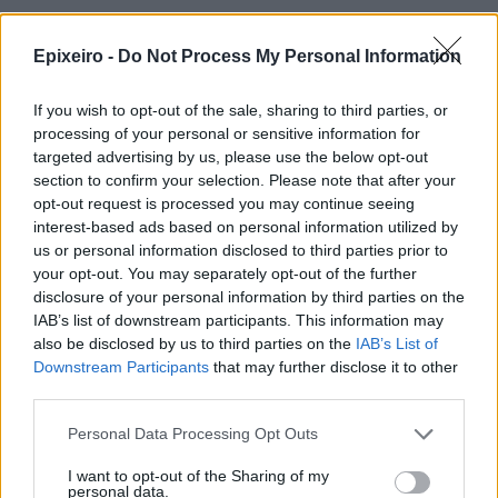
Google News
Ακολουθήστε το
στο
Epixeiro -
Do Not Process My Personal Information
και μάθετε πρώτοι όλα τα επιχειρηματικά νέα
If you wish to opt-out of the sale, sharing to third parties, or
processing of your personal or sensitive information for
targeted advertising by us, please use the below opt-out
Δείτε όλες τις τελευταίες επιχειρηματικές
Ειδήσεις
από την Ελλάδα και τον κόσμο στο
section to confirm your selection. Please note that after your
opt-out request is processed you may continue seeing
interest-based ads based on personal information utilized by
us or personal information disclosed to third parties prior to
your opt-out. You may separately opt-out of the further
disclosure of your personal information by third parties on the
IAB’s list of downstream participants. This information may
Σχολιάστε
also be disclosed by us to third parties on the
IAB’s List of
Downstream Participants
that may further disclose it to other
... σχόλια
| Κάνε click για να σχολιάσεις
third parties.
Personal Data Processing Opt Outs
I want to opt-out of the Sharing of my
personal data.