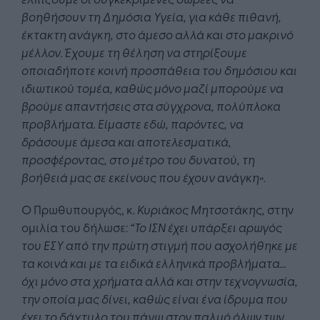
βοηθήσουν τη Δημόσια Υγεία, για κάθε πιθανή,
έκτακτη ανάγκη, στο άμεσο αλλά και στο μακρινό
μέλλον. Έχουμε τη θέληση να στηρίξουμε
οποιαδήποτε κοινή προσπάθεια του δημόσιου και
ιδιωτικού τομέα, καθώς μόνο μαζί μπορούμε να
βρούμε απαντήσεις στα σύγχρονα, πολύπλοκα
προβλήματα. Είμαστε εδώ, παρόντες, να
δράσουμε άμεσα και αποτελεσματικά,
προσφέροντας, στο μέτρο του δυνατού, τη
βοήθειά μας σε εκείνους που έχουν ανάγκη».
Ο Πρωθυπουργός, κ.
Κυριάκος Μητσοτάκης,
στην
ομιλία του δήλωσε:
“Το ΙΣΝ έχει υπάρξει αρωγός
του ΕΣΥ από την πρώτη στιγμή που ασχολήθηκε με
τα κοινά και με τα ειδικά ελληνικά προβλήματα...
όχι μόνο στα χρήματα αλλά και στην τεχνογνωσία,
την οποία μας δίνει, καθώς είναι ένα ίδρυμα που
έχει το δάχτυλο του πάνω στον παλμό όλων των