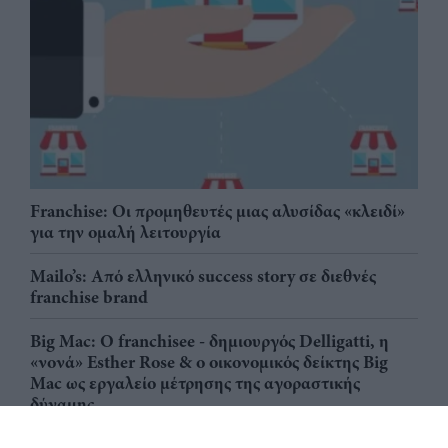
Franchise: Οι προμηθευτές μιας αλυσίδας «κλειδί»
για την ομαλή λειτουργία
Mailo’s: Από ελληνικό success story σε διεθνές
franchise brand
Big Mac: Ο franchisee - δημιουργός Delligatti, η
«νονά» Esther Rose & ο οικονομικός δείκτης Big
Mac ως εργαλείο μέτρησης της αγοραστικής
δύναμης