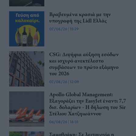
Βραβευμένα κρασιά με την
υπογραφή της Lidl Ελλάς
07/08/26
|
15:29
CSG: Διψήφια αύξηση εσόδων
και ισχυρό ανεκτέλεστο
συμβάσεων το πρώτο εξάμηνο
του 2026
07/08/26
|
12:09
Apollo Global Management:
Εξαγοράζει την EasyJet έναντι 7,7
δισ. δολαρίων - Η δήλωση του Sir
Στέλιου Χατζηιωάννου
06/08/26
|
18:31
Σαμοθράκη: Σε λειτουργία η