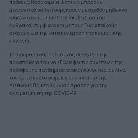
πράσινα Νοσοκομεία ώστε να μπορούν
μελλοντικά να λειτουργήσουν με σχεδόν μηδενικό
ισοζύγιο εκπομπών CO2 (διοξειδίου του
άνθρακα) σύμφωνα και με τους Ευρωπαϊκούς
στόχους για την καταπολέμηση της κλιματικής
αλλαγής.
Το Ίδρυμα Σταύρος Νιάρχος συνεχίζει την
προσπάθειά του να εξαλείψει τις συνέπειες της
πρόσφατης πανδημίας ανακοινώνοντας, σε λίγο,
τον τρίτο κύκλο δωρεών στο πλαίσιο της
Διεθνούς Πρωτοβουλίας Δράσης για την
αντιμετώπιση της COVID-19.