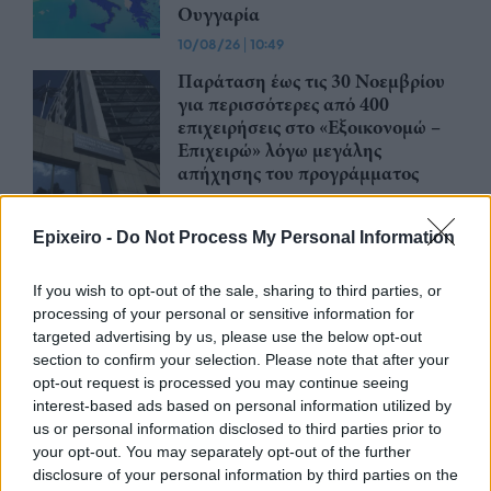
Ουγγαρία
10/08/26
|
10:49
Παράταση έως τις 30 Νοεμβρίου
για περισσότερες από 400
επιχειρήσεις στο «Εξοικονομώ –
Επιχειρώ» λόγω μεγάλης
απήχησης του προγράμματος
10/08/26
|
10:42
Trade Estates: Στην κατοχή της το
Epixeiro -
Do Not Process My Personal Information
50% του Sofia South Ring Mall με
τίμημα 49,35 εκατ. ευρώ
If you wish to opt-out of the sale, sharing to third parties, or
processing of your personal or sensitive information for
07/08/26
|
16:53
targeted advertising by us, please use the below opt-out
section to confirm your selection. Please note that after your
Ατρόμητος και Novibet
opt-out request is processed you may continue seeing
ανανεώνουν τη συνεργασία τους
interest-based ads based on personal information utilized by
μέχρι το 2028
us or personal information disclosed to third parties prior to
your opt-out. You may separately opt-out of the further
07/08/26
|
15:48
disclosure of your personal information by third parties on the