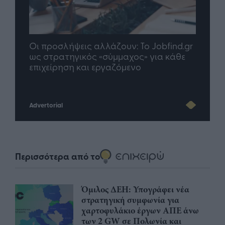
nd.gr
TP Greece: Πώς διαμορφώνεται το
Η ομ
άθε
μέλλον του Insurance στην εποχή του AI
σου 
Advertorial
Περισσότερα από το
Όμιλος ΔΕΗ: Υπογράφει νέα
στρατηγική συμφωνία για
χαρτοφυλάκιο έργων ΑΠΕ άνω
των 2 GW σε Πολωνία και