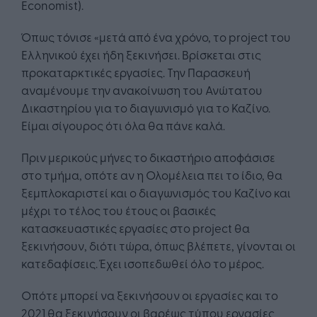
Economist).
Όπως τόνισε «μετά από ένα χρόνο, το project του
Ελληνικού έχει ήδη ξεκινήσει. Βρίσκεται στις
προκαταρκτικές εργασίες. Την Παρασκευή
αναμένουμε την ανακοίνωση του Ανώτατου
Δικαστηρίου για το διαγωνισμό για το Καζίνο.
Είμαι σίγουρος ότι όλα θα πάνε καλά.
Πριν μερικούς μήνες το δικαστήριο αποφάσισε
στο τμήμα, οπότε αν η Ολομέλεια πει το ίδιο, θα
ξεμπλοκαριστεί και ο διαγωνισμός του Καζίνο και
μέχρι το τέλος του έτους οι βασικές
κατασκευαστικές εργασίες στο project θα
ξεκινήσουν, διότι τώρα, όπως βλέπετε, γίνονται οι
κατεδαφίσεις. Έχει ισοπεδωθεί όλο το μέρος.
Οπότε μπορεί να ξεκινήσουν οι εργασίες και το
2021 θα ξεκινήσουν οι βαρέως τύπου εργασίες