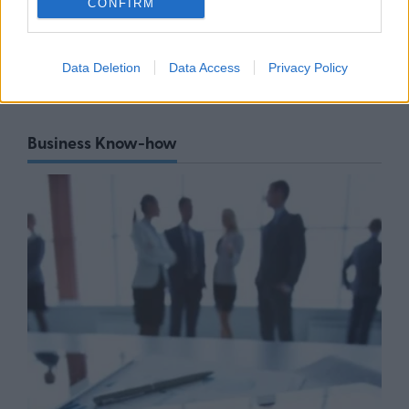
πλατφόρμα myBusinessSupport
CONFIRM
για το ειδικό πρόγραμμα στήριξης
επιχειρήσεων
06/08/26
|
18:07
Data Deletion
Data Access
Privacy Policy
Business Know-how