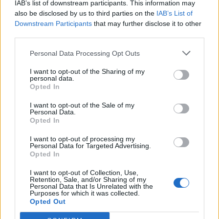
IAB’s list of downstream participants. This information may
also be disclosed by us to third parties on the
IAB’s List of
Βραβευμένα κρασιά με την
Downstream Participants
that may further disclose it to other
υπογραφή της Lidl Ελλάς
third parties.
07/08/26
|
15:29
Personal Data Processing Opt Outs
I want to opt-out of the Sharing of my
personal data.
CSG: Διψήφια αύξηση εσόδων
Opted In
και ισχυρό ανεκτέλεστο
συμβάσεων το πρώτο εξάμηνο
I want to opt-out of the Sale of my
του 2026
Personal Data.
Opted In
07/08/26
|
12:09
I want to opt-out of processing my
Apollo Global Management:
Personal Data for Targeted Advertising.
Opted In
Εξαγοράζει την EasyJet έναντι 7,7
δισ. δολαρίων - Η δήλωση του Sir
I want to opt-out of Collection, Use,
Στέλιου Χατζηιωάννου
Retention, Sale, and/or Sharing of my
Personal Data that Is Unrelated with the
06/08/26
|
18:31
Purposes for which it was collected.
Opted Out
Σαμοθράκη: Σε λειτουργία η