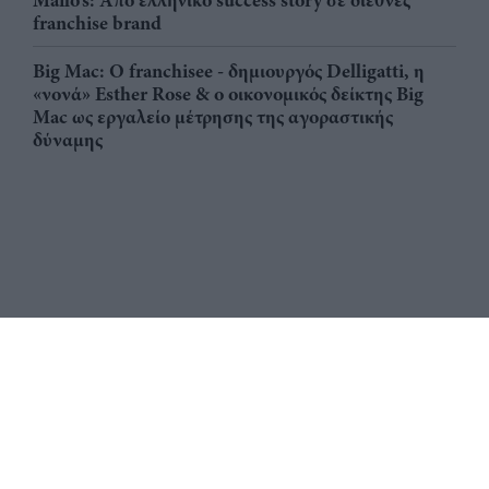
Mailo’s: Από ελληνικό success story σε διεθνές
franchise brand
Big Mac: Ο franchisee - δημιουργός Delligatti, η
«νονά» Esther Rose & ο οικονομικός δείκτης Big
Mac ως εργαλείο μέτρησης της αγοραστικής
δύναμης