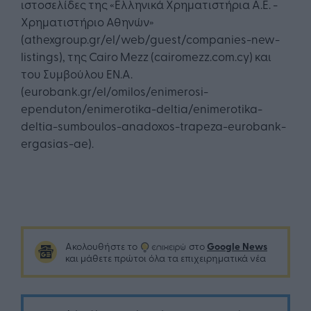
ιστοσελίδες της «Ελληνικά Χρηματιστήρια Α.Ε. -
Χρηματιστήριο Αθηνών»
(athexgroup.gr/el/web/guest/companies-new-
listings), της Cairo Mezz (cairomezz.com.cy) και
του Συμβούλου ΕΝ.Α.
(eurobank.gr/el/omilos/enimerosi-
ependuton/enimerotika-deltia/enimerotika-
deltia-sumboulos-anadoxos-trapeza-eurobank-
ergasias-ae).
Google News
Ακολουθήστε το
στο
και μάθετε πρώτοι όλα τα επιχειρηματικά νέα