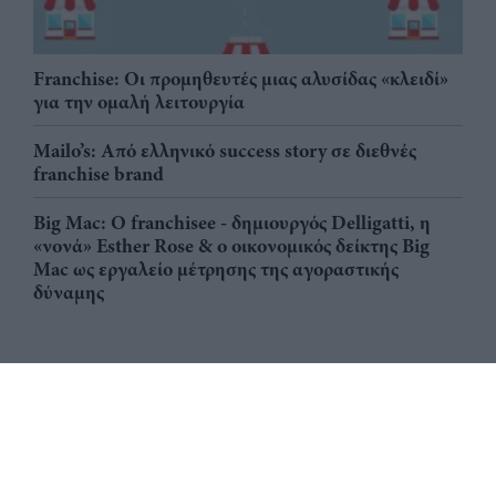
Franchise: Οι προμηθευτές μιας αλυσίδας «κλειδί»
για την ομαλή λειτουργία
Mailo’s: Από ελληνικό success story σε διεθνές
franchise brand
Big Mac: Ο franchisee - δημιουργός Delligatti, η
«νονά» Esther Rose & ο οικονομικός δείκτης Big
Mac ως εργαλείο μέτρησης της αγοραστικής
δύναμης