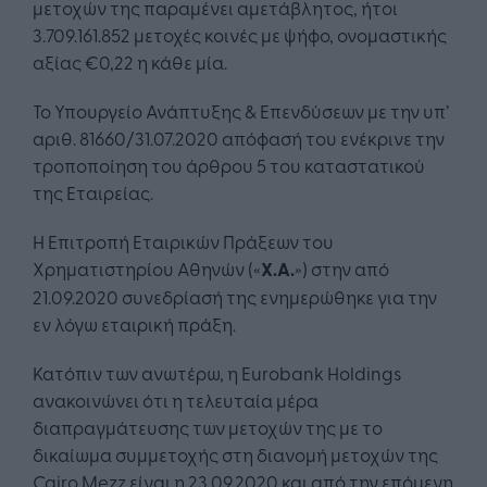
μετοχών της παραμένει αμετάβλητος, ήτοι
3.709.161.852 μετοχές κοινές με ψήφο, ονομαστικής
αξίας €0,22 η κάθε μία.
Το Υπουργείο Ανάπτυξης & Επενδύσεων με την υπ’
αριθ. 81660/31.07.2020 απόφασή του ενέκρινε την
τροποποίηση του άρθρου 5 του καταστατικού
της Εταιρείας.
Η Επιτροπή Εταιρικών Πράξεων του
Χρηματιστηρίου Αθηνών («
Χ.Α.
») στην από
21.09.2020 συνεδρίασή της ενημερώθηκε για την
εν λόγω εταιρική πράξη.
Κατόπιν των ανωτέρω, η Eurobank Holdings
ανακοινώνει ότι η τελευταία μέρα
διαπραγμάτευσης των μετοχών της με το
δικαίωμα συμμετοχής στη διανομή μετοχών της
Cairo Mezz είναι η 23.09.2020 και από την επόμενη