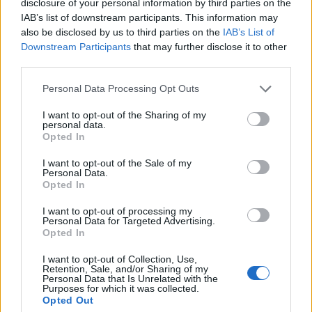
disclosure of your personal information by third parties on the
IAB’s list of downstream participants. This information may
also be disclosed by us to third parties on the
IAB’s List of
Downstream Participants
that may further disclose it to other
third parties.
Personal Data Processing Opt Outs
I want to opt-out of the Sharing of my
personal data.
Opted In
I want to opt-out of the Sale of my
Personal Data.
nd.gr
TP Greece: Πώς διαμορφώνεται το
Η ομ
Opted In
άθε
μέλλον του Insurance στην εποχή του AI
σου 
I want to opt-out of processing my
Personal Data for Targeted Advertising.
Opted In
Advertorial
I want to opt-out of Collection, Use,
Retention, Sale, and/or Sharing of my
Personal Data that Is Unrelated with the
Purposes for which it was collected.
Opted Out