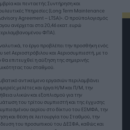
μβρία και πενταετής Συντήρηση και
υλευτικές Υπηρεσίες (Long Term Maintenance
dvisory Agreement – LTSA)». Ο προϋπολογισμός
ργου ανέρχεται στα 20,46 εκατ. ευρώ
περιλαμβανομένου ΦΠΑ).
ναλυτικά, το έργο προβλέπει την προσθήκη ενός
υ set Αεριοστρόβιλου και Αεριοσυμπιεστή, με τo
 θα επιτευχθεί η αύξηση της σημερινής
μικότητας του σταθμού.
μβατικό αντικείμενο εργασιών περιλαμβάνει
μερείς μελέτες και έργα Η/Μ και Π/Μ, την
θεια υλικών και εξοπλισμού για την
άτωση του τρίτου συμπιεστή και της έγχυσης
τή Νοημοσύνη: το νέο
Οι προσλήψεις αλλάζουν: To
υμπιεσμένου αερίου στο δίκτυο του ΕΣΜΦΑ, την
γικό σύστημα της
Jobfind.gr ως στρατηγικός
ηση και θέση σε λειτουργία του Σταθμού, την
ησης
«σύμμαχος» για κάθε
επιχείρηση και εργαζόμενο
ίδευση του προσωπικού του ΔΕΣΦΑ, καθώς και