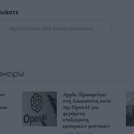
λιάστε
... σχόλια
| Κάνε click για να σχολιάσεις
ον
Apple: Προσφεύγει
στη Δικαιοσύνη κατά
κια
της OpenAI για
φερόμενη
υπεξαίρεση
εμπορικών μυστικών
|