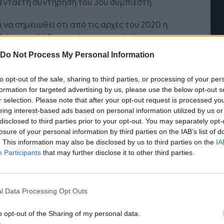
ενταετή συντήρηση του 3ου συμπιεστή.
ι να σημειωθεί ότι από τις αρχές του 2020 η
 έχει αναλάβει σειρά σημαντικών έργων
γειακών υποδομών κι Ανανεώσιμων Πηγών
Do Not Process My Personal Information
ειας, στα οποία συμπεριλαμβάνονται η
σκευή των σταθμών μετατροπής για την
to opt-out of the sale, sharing to third parties, or processing of your per
ρική διασύνδεση Κρήτης – Αττικής (σε
formation for targeted advertising by us, please use the below opt-out s
πραξία με τη SIEMENS) για λογαριασμό της
r selection. Please note that after your opt-out request is processed y
νη Interconnection, η κατασκευή του Σταθμού
eing interest-based ads based on personal information utilized by us or
disclosed to third parties prior to your opt-out. You may separately opt-
οχής και Φόρτωσης Βυτιοφόρων ΥΦΑ στον
losure of your personal information by third parties on the IAB’s list of
ατικό Σταθμό ΥΦΑ στη Ρεβυθούσα για
. This information may also be disclosed by us to third parties on the
IA
ριασμό του ΔΕΣΦΑ, η κατασκευή φωτοβολταϊκού
Participants
that may further disclose it to other third parties.
ού ισχύος 15 MW στην Κοζάνη για τη ΔΕΗ
εώσιμες και το έργο μίσθωσης φορητών
τροπαραγωγών Ζευγών ισχύος 23 MW για τον
l Data Processing Opt Outs
θερινόλακκου της ΔΕΗ. Με το νέο έργο για
ριασμό του ΔΕΣΦΑ, ο συνολικός
o opt-out of the Sharing of my personal data.
ολογισμός των ενεργειακών έργων που έχει