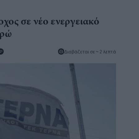
χος σε νέο ενεργειακό
υρώ
Διαβάζεται σε
~ 2 λεπτά