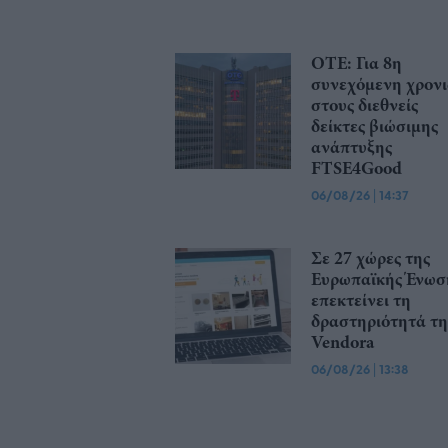
ΟΤΕ: Για 8η
συνεχόμενη χρον
στους διεθνείς
δείκτες βιώσιμης
ανάπτυξης
FTSE4Good
06/08/26
|
14:37
Σε 27 χώρες της
Ευρωπαϊκής Ένωσ
επεκτείνει τη
δραστηριότητά τη
Vendora
06/08/26
|
13:38