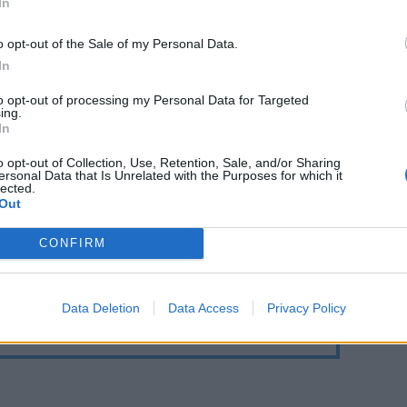
In
βει η εταιρεία μέσα στο 2020 ξεπερνά τα 500
 ευρώ.
o opt-out of the Sale of my Personal Data.
In
to opt-out of processing my Personal Data for Targeted
ing.
In
Ακολουθήστε το
στο
Google News
και μάθετε πρώτοι
o opt-out of Collection, Use, Retention, Sale, and/or Sharing
ersonal Data that Is Unrelated with the Purposes for which it
όλα τα επιχειρηματικά νέα
lected.
Out
CONFIRM
Δείτε όλες τις τελευταίες
επιχειρηματικές
Ειδήσεις
από την
Ελλάδα και τον κόσμο στο
Data Deletion
Data Access
Privacy Policy