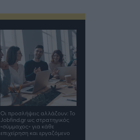
TP Greece: Πώς
Η ομάδα σου μεγαλώνε
διαμορφώνεται το μέλλον
γραφείο σου ακολουθε
του Insurance στην εποχή
του AI