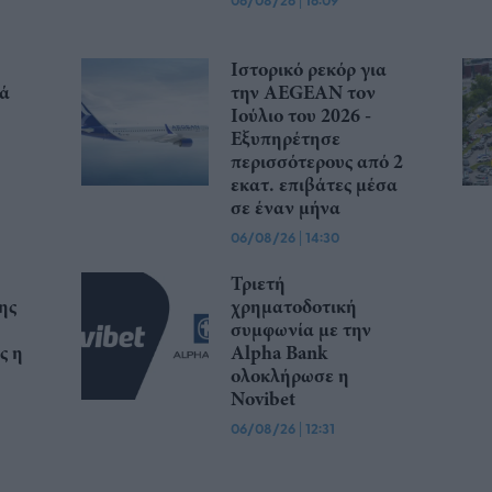
06/08/26
16:09
Ιστορικό ρεκόρ για
ιά
την AEGEAN τον
Ιούλιο του 2026 -
Εξυπηρέτησε
περισσότερους από 2
εκατ. επιβάτες μέσα
σε έναν μήνα
06/08/26
|
14:30
Τριετή
ης
χρηματοδοτική
συμφωνία με την
ς η
Alpha Bank
ολοκλήρωσε η
Novibet
06/08/26
|
12:31