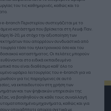
υργίας του τις καθημερινές, καθώς και το
ατο.
ο e-branch Περιστερίου συστεγάζεται με το
άμενο κατάστημα που βρίσκεται στη Λεωφ. Παν.
άρη 16-20, με στόχο την αξιοποίηση των
νεκτημάτων που απορρέουν συνδυαστικά από
ιτουργία τόσο του ηλεκτρονικού όσο και του
δοσιακού καταστήματος. Οι πελάτες μπορούν
ευθύνονται στο ειδικά εκπαιδευμένο
πικό που είναι διαθέσιμο καθ’ όλο το
υμένο ωράριο λειτουργίας του e-branch για να
ρωθούν για τις παρεχόμενες σε αυτό
σίες, να εκπαιδευτούν στη χρήση των
νημάτων και των ψηφιακών υπηρεσιών της
εζας, να βοηθηθούν σε κάθε τους συναλλαγή
αυτοματοποιημένα μηχανήματα, καθώς και για
σουν οποιαδήποτε απορία σχετικά με