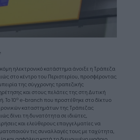
κόμη ηλεκτρονικό κατάστημα άνοιξε η Τράπεζα
ιώς στο κέντρο του Περιστερίου, προσφέροντας
μπειρία της σύγχρονης τραπεζικής
ρέτησης και στους πελάτες της στη Δυτική
ο
ή. Το 10
e-branch που προστέθηκε στο δίκτυο
τρονικών καταστημάτων της Τράπεζας
ιώς δίνει τη δυνατότητα σε ιδιώτες,
ιρήσεις και ελεύθερους επαγγελματίες να
ματοποιούν τις συναλλαγές τους με ταχύτητα,
ία και ασφάλεια κατά το διευρυμένο ωράριο