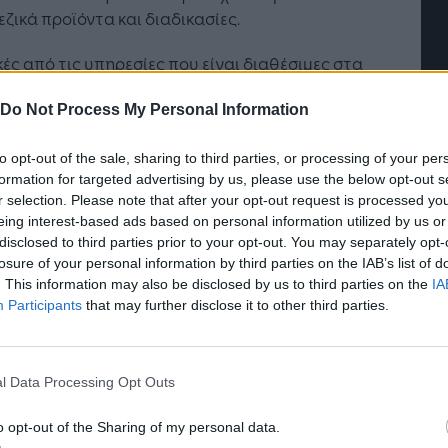
ζικά προϊόντα και διαδικασίες.
ές από τις υπηρεσίες που είναι διαθέσιμες στα
anch αποτελούν:
Do Not Process My Personal Information
Το «Ταμείο από απόσταση», όπου ο πελάτης
μπορεί να εκτελέσει, μέσω video κλήσης με
to opt-out of the sale, sharing to third parties, or processing of your per
formation for targeted advertising by us, please use the below opt-out s
έμπειρο ταμία της Τράπεζας, τουλάχιστον το
τή Νοημοσύνη: το νέο
Οι προσλήψεις αλλάζουν: To
r selection. Please note that after your opt-out request is processed y
90% των προσφερόμενων συναλλαγών
γικό σύστημα της
Jobfind.gr ως στρατηγικός
eing interest-based ads based on personal information utilized by us or
κανονικού ταμείου, με την ίδια ευκολία και
ησης
«σύμμαχος» για κάθε
disclosed to third parties prior to your opt-out. You may separately opt-
επιχείρηση και εργαζόμενο
απλότητα
losure of your personal information by third parties on the IAB’s list of
Η online εγγραφή στη winbank
. This information may also be disclosed by us to third parties on the
IA
Η πραγματοποίηση συναλλαγών στα ATM και
Participants
that may further disclose it to other third parties.
easypay του εσωτερικού χώρου 24/7
Η δυνατότητα γνωριμίας με προϊόντα και
υπηρεσίες των διαφόρων συνεργατών της
l Data Processing Opt Outs
Τράπεζας (exhibition area)
o opt-out of the Sharing of my personal data.
Η χρήση των διαθέσιμων στο κατάστημα