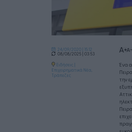
24/09/2020 | 15:12
08/08/2025 | 03:53
Ένα α
Ειδήσεις
|
Επιχειρηματικά Νέα
,
Πειρα
Τράπεζες
την ε
εξυπη
Αττικ
ηλεκ
Πειρα
επιχε
πραγ
ευκολ