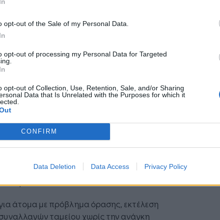
In
ηλεκτρονικών συσκευών (PC & tablet) με στόχο
τη γνωριμία και την εξοικείωση με τις
o opt-out of the Sale of my Personal Data.
ηλεκτρονικές υπηρεσίες της Τράπεζας (digital
In
corner)
to opt-out of processing my Personal Data for Targeted
ing.
έον των παραπάνω, για τις επιχειρήσεις και
In
 ελεύθερους επαγγελματίες προσφέρονται:
o opt-out of Collection, Use, Retention, Sale, and/or Sharing
ersonal Data that Is Unrelated with the Purposes for which it
Κατάθεση επιταγών στο «Ταμείο από απόσταση»
lected.
Άμεση καταμέτρηση και κατάθεση
Out
χαρτονομισμάτων
CONFIRM
Άμεση καταμέτρηση και κατάθεση κερμάτων
τερη αναφορά πρέπει να γίνει και στην παροχή
Data Deletion
Data Access
Privacy Policy
οποριακών υπηρεσιών για τρεις κατηγορίες
τών ΑμεΑ:
για άτομα με πρόβλημα όρασης, εκτέλεση
συναλλαγών ταμείου χωρίς την ανάγκη