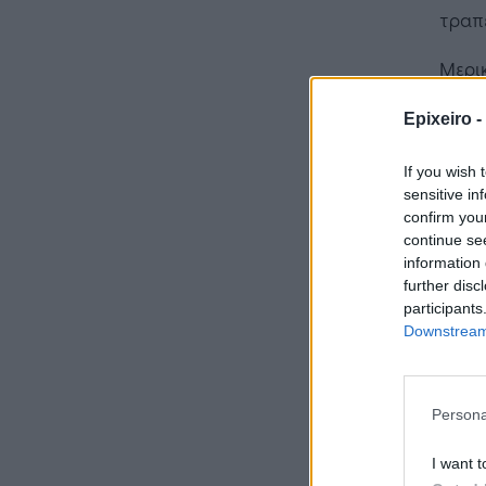
τραπε
Μερικ
e-br
Epixeiro -
If you wish 
sensitive in
Η Τεχνη
confirm you
λειτουρ
continue se
επιχείρ
information 
further disc
participants
Downstream 
Persona
I want t