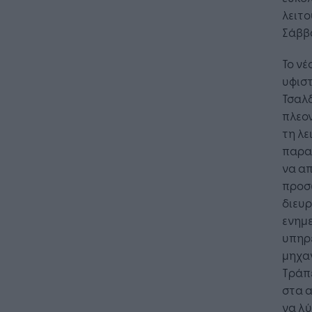
λειτο
Σάββ
Το νέ
υφιστ
Τσαλδ
πλεο
τη λε
παρα
να απ
προσω
διευρ
ενημε
υπηρε
μηχα
Τράπ
στα 
να λύ