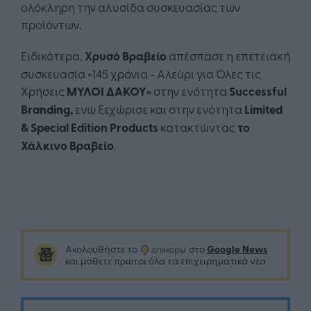
ολόκληρη την αλυσίδα συσκευασίας των
προϊόντων.
Ειδικότερα,
Χρυσό Βραβείο
απέσπασε η επετειακή
συσκευασία «145 χρόνια - Αλεύρι για Όλες τις
Χρήσεις
ΜΥΛΟΙ ΔΑΚΟΥ»
στην ενότητα
Successful
Branding,
ενώ ξεχώρισε και στην ενότητα
Limited
& Special Edition Product
s
κατακτώντας
το
Χάλκινο Βραβείο
.
Google News
Ακολουθήστε το
στο
και μάθετε πρώτοι όλα τα επιχειρηματικά νέα