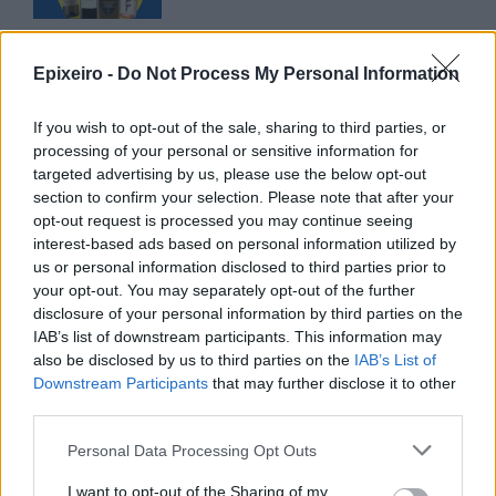
CSG: Διψήφια αύξηση εσόδων
και ισχυρό ανεκτέλεστο
Epixeiro -
Do Not Process My Personal Information
συμβάσεων το πρώτο εξάμηνο
του 2026
If you wish to opt-out of the sale, sharing to third parties, or
07/08/26
|
12:09
processing of your personal or sensitive information for
targeted advertising by us, please use the below opt-out
Apollo Global Management:
section to confirm your selection. Please note that after your
Εξαγοράζει την EasyJet έναντι 7,7
opt-out request is processed you may continue seeing
δισ. δολαρίων - Η δήλωση του Sir
interest-based ads based on personal information utilized by
Στέλιου Χατζηιωάννου
us or personal information disclosed to third parties prior to
your opt-out. You may separately opt-out of the further
06/08/26
|
18:31
disclosure of your personal information by third parties on the
Σαμοθράκη: Σε λειτουργία η
IAB’s list of downstream participants. This information may
πλατφόρμα myBusinessSupport
also be disclosed by us to third parties on the
IAB’s List of
για το ειδικό πρόγραμμα στήριξης
Downstream Participants
that may further disclose it to other
επιχειρήσεων
third parties.
06/08/26
|
18:07
Personal Data Processing Opt Outs
Ο Όμιλος Qualco επεκτείνει τη
I want to opt-out of the Sharing of my