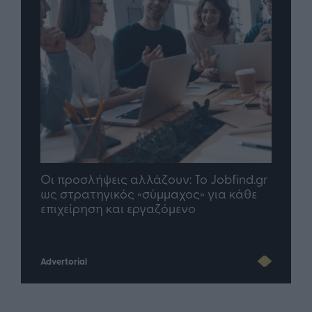
Οι προσλήψεις αλλάζουν: To Jobfind.gr
TP G
σης
ως στρατηγικός «σύμμαχος» για κάθε
μέλλ
επιχείρηση και εργαζόμενο
Advertorial