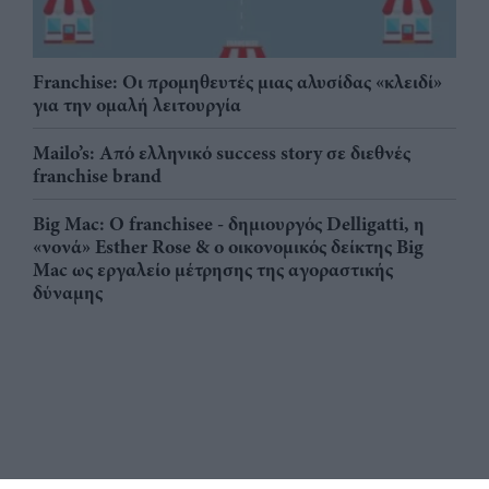
Franchise: Οι προμηθευτές μιας αλυσίδας «κλειδί»
για την ομαλή λειτουργία
Mailo’s: Από ελληνικό success story σε διεθνές
franchise brand
Big Mac: Ο franchisee - δημιουργός Delligatti, η
«νονά» Esther Rose & ο οικονομικός δείκτης Big
Mac ως εργαλείο μέτρησης της αγοραστικής
δύναμης