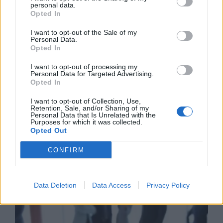
δραστηριότητά του στην ΑΙ με
personal data.
Opted In
την απόκτηση πλειοψηφικού
ποσοστού στη Multiverse
I want to opt-out of the Sale of my
Personal Data.
06/08/26
|
17:45
Opted In
ΕΥΑΘ: Αποκτά νέες
I want to opt-out of processing my
αρμοδιότητες και επεκτείνεται
Personal Data for Targeted Advertising.
στη Χαλκιδική
Opted In
06/08/26
|
17:41
I want to opt-out of Collection, Use,
Retention, Sale, and/or Sharing of my
Personal Data that Is Unrelated with the
Purposes for which it was collected.
Opted Out
Business Know-how
CONFIRM
Data Deletion
Data Access
Privacy Policy