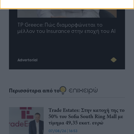
nd.gr
TP Greece: Πώς διαμορφώνεται το
Η ομ
άθε
μέλλον του Insurance στην εποχή του AI
σου 
Advertorial
Περισσότερα από το
Trade Estates: Στην κατοχή της το
50% του Sofia South Ring Mall με
τίμημα 49,35 εκατ. ευρώ
07/08/26
|
16:53