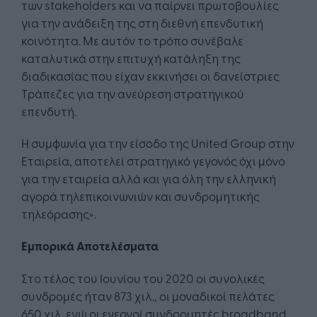
των stakeholders και να παίρνει πρωτοβουλίες
για την ανάδειξη της στη διεθνή επενδυτική
κοινότητα. Με αυτόν το τρόπο συνέβαλε
καταλυτικά στην επιτυχή κατάληξη της
διαδικασίας που είχαν εκκινήσει οι δανείστριες
Τράπεζες για την ανεύρεση στρατηγικού
επενδυτή.
Η συμφωνία για την είσοδο της United Group στην
Εταιρεία, αποτελεί στρατηγικό γεγονός όχι μόνο
για την εταιρεία αλλά και για όλη την ελληνική
αγορά τηλεπικοινωνιών και συνδρομητικής
τηλεόρασης».
Εμπορικά Αποτελέσματα
Στο τέλος του Ιουνίου του 2020 οι συνολικές
συνδρομές ήταν 873 χιλ., οι μοναδικοί πελάτες
650 χιλ. ενώ οι ενεργοί συνδρομητές broadband