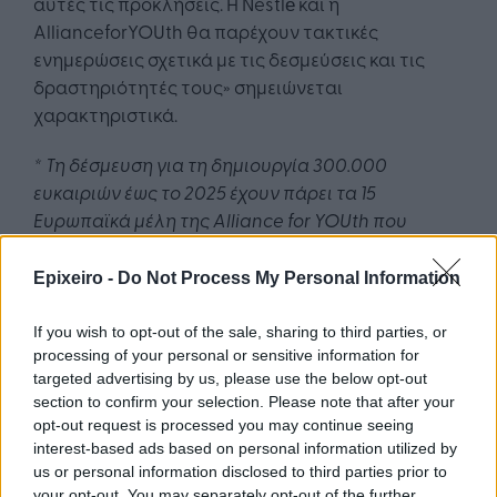
αυτές τις προκλήσεις. Η Nestlé και η
AllianceforYOUth θα παρέχουν τακτικές
ενημερώσεις σχετικά με τις δεσμεύσεις και τις
δραστηριότητές τους» σημειώνεται
χαρακτηριστικά.
* Τη δέσμευση για τη δημιουργία 300.000
ευκαιριών έως το 2025 έχουν πάρει τα 15
Ευρωπαϊκά μέλη της Alliance for YOUth που
περιλαμβάνουν τις εταιρείες Adecco Group, BT,
Cargill, CEMEX, ENGIE, EY, Facebook, Firmenich,
Epixeiro -
Do Not Process My Personal Information
Microsoft, Nestlé, Nielsen, Publicis Groupe,
Salesforce, Solvay, White & Case.
If you wish to opt-out of the sale, sharing to third parties, or
processing of your personal or sensitive information for
targeted advertising by us, please use the below opt-out
section to confirm your selection. Please note that after your
opt-out request is processed you may continue seeing
interest-based ads based on personal information utilized by
us or personal information disclosed to third parties prior to
Google News
Ακολουθήστε το
στο
your opt-out. You may separately opt-out of the further