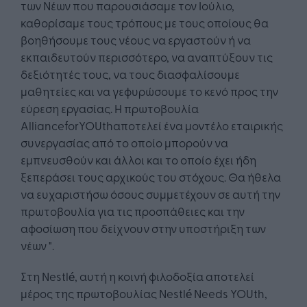
των Νέων που παρουσιάσαμε τον Ιούλιο,
καθορίσαμε τους τρόπους με τους οποίους θα
βοηθήσουμε τους νέους να εργαστούν ή να
εκπαιδευτούν περισσότερο, να αναπτύξουν τις
δεξιότητές τους, να τους διασφαλίσουμε
μαθητείες και να γεφυρώσουμε το κενό προς την
εύρεση εργασίας. Η πρωτοβουλία
AllianceforYOUthαποτελεί ένα μοντέλο εταιρικής
συνεργασίας από το οποίο μπορούν να
εμπνευσθούν και άλλοι και το οποίο έχει ήδη
ξεπεράσει τους αρχικούς του στόχους. Θα ήθελα
να ευχαριστήσω όσους συμμετέχουν σε αυτή την
πρωτοβουλία για τις προσπάθειες και την
αφοσίωση που δείχνουν στην υποστήριξη των
νέων ".
Στη Nestlé, αυτή η κοινή φιλοδοξία αποτελεί
μέρος της πρωτοβουλίας Nestlé Needs YOUth,