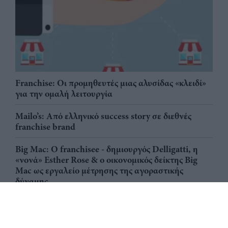
Franchise: Οι προμηθευτές μιας αλυσίδας «κλειδί»
για την ομαλή λειτουργία
Mailo’s: Από ελληνικό success story σε διεθνές
franchise brand
Big Mac: Ο franchisee - δημιουργός Delligatti, η
«νονά» Esther Rose & ο οικονομικός δείκτης Big
Mac ως εργαλείο μέτρησης της αγοραστικής
δύναμης