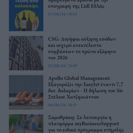
υπογραφή της Lidl Ελλάς
07/08/26
|
15:29
CSG: Διψήφια αύξηση εσόδων
και ισχυρό ανεκτέλεστο
συμβάσεων το πρώτο εξάμηνο
του 2026
07/08/26
|
12:09
Apollo Global Management:
Εξαγοράζει την EasyJet έναντι 7,7
δισ. δολαρίων - Η δήλωση του Sir
Στέλιου Χατζηιωάννου
06/08/26
|
18:31
Σαμοθράκη: Σε λειτουργία η
πλατφόρμα myBusinessSupport
για το ειδικό πρόγραμμα στήριξης