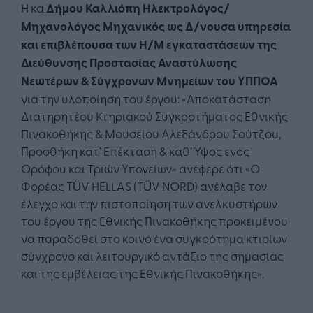
Η κα
Δήμου Καλλιόπη Ηλεκτρολόγος/
Μηχανολόγος Μηχανικός ως Δ/νουσα υπηρεσία
και επιβλέπουσα των Η/Μ εγκαταστάσεων της
Διεύθυνσης Προστασίας Αναστύλωσης
Νεωτέρων & Σύγχρονων Μνημείων του ΥΠΠΟΑ
για την υλοποίηση του έργου: «Αποκατάσταση
Διατηρητέου Κτηριακού Συγκροτήματος Εθνικής
Πινακοθήκης & Μουσείου Αλεξάνδρου Σούτζου,
Προσθήκη κατ’ Επέκταση & καθ’ Ύψος ενός
Ορόφου και Τριών Υπογείων» ανέφερε ότι «Ο
Φορέας TÜV HELLAS (TÜV NORD) ανέλαβε τον
έλεγχο και την πιστοποίηση των ανελκυστήρων
του έργου της Εθνικής Πινακοθήκης προκειμένου
να παραδοθεί στο κοινό ένα συγκρότημα κτιρίων
σύγχρονο και λειτουργικό αντάξιο της σημασίας
και της εμβέλειας της Εθνικής Πινακοθήκης».