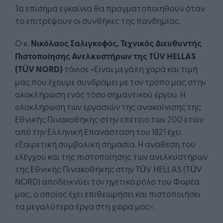
Τα επίσημα εγκαίνια θα πραγματοποιηθούν όταν
το επιτρέψουν οι συνθήκες της πανδημίας.
Ο κ.
Νικόλαος Σαλιγκοφός, Τεχνικός Διευθυντής
Πιστοποίησης Ανελκυστήρων της
TÜV HELLAS
(TÜV NORD)
τόνισε «Είναι μεγάλη χαρά και τιμή
μας που έχουμε συνδράμει με τον τρόπο μας στην
ολοκλήρωση ενός τόσο σημαντικού έργου. Η
ολοκλήρωση των εργασιών της ανακαίνισης της
Εθνικής Πινακοθήκης στην επέτειο των 200 ετών
από την Ελληνική Επανάσταση του 1821 έχει
εξαιρετική συμβολική σημασία. Η ανάθεση του
ελέγχου και της πιστοποίησης των ανελκυστήρων
της Εθνικής Πινακοθήκης στην TÜV HELLAS (TÜV
NORD) αποδεικνύει τον ηγετικό ρόλο του Φορέα
μας, ο οποίος έχει επιθεωρήσει και πιστοποιήσει
τα μεγαλύτερα έργα στη χώρα μας».