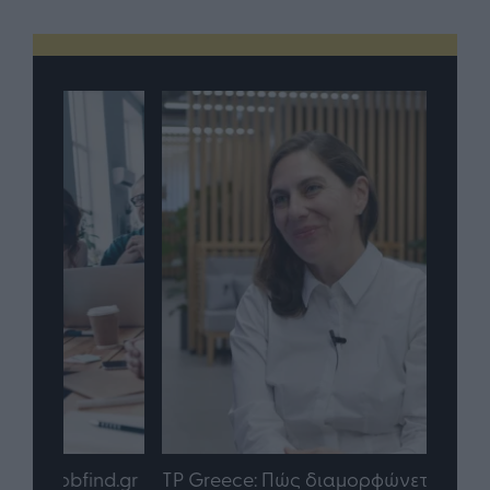
nd.gr
TP Greece: Πώς διαμορφώνεται το
Η ομ