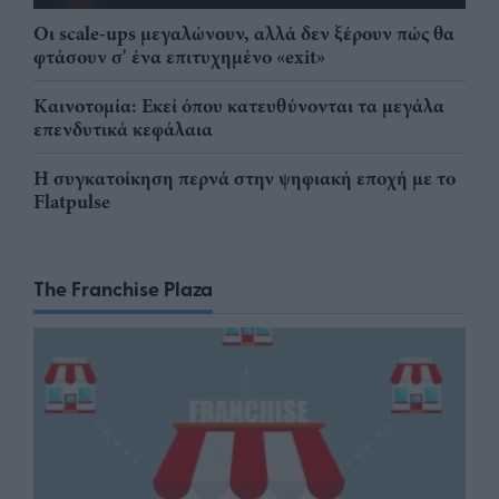
Οι scale-ups μεγαλώνουν, αλλά δεν ξέρουν πώς θα
φτάσουν σ' ένα επιτυχημένο «exit»
Καινοτομία: Εκεί όπου κατευθύνονται τα μεγάλα
επενδυτικά κεφάλαια
Η συγκατοίκηση περνά στην ψηφιακή εποχή με το
Flatpulse
The Franchise Plaza