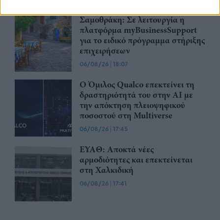
Σαμοθράκη: Σε λειτουργία η
πλατφόρμα myBusinessSupport
για το ειδικό πρόγραμμα στήριξης
επιχειρήσεων
06/08/26
|
18:07
Ο Όμιλος Qualco επεκτείνει τη
δραστηριότητά του στην ΑΙ με
την απόκτηση πλειοψηφικού
ποσοστού στη Multiverse
06/08/26
|
17:45
ΕΥΑΘ: Αποκτά νέες
αρμοδιότητες και επεκτείνεται
στη Χαλκιδική
06/08/26
|
17:41