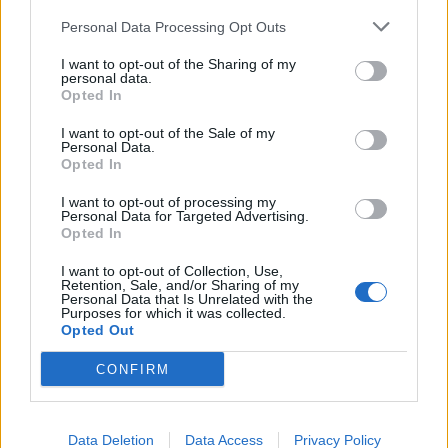
μέχρι το 2028
Personal Data Processing Opt Outs
07/08/26
|
15:48
I want to opt-out of the Sharing of my
personal data.
Βραβευμένα κρασιά με την
Opted In
υπογραφή της Lidl Ελλάς
I want to opt-out of the Sale of my
07/08/26
|
15:29
Personal Data.
Opted In
I want to opt-out of processing my
Personal Data for Targeted Advertising.
CSG: Διψήφια αύξηση εσόδων
Opted In
και ισχυρό ανεκτέλεστο
συμβάσεων το πρώτο εξάμηνο
I want to opt-out of Collection, Use,
του 2026
Retention, Sale, and/or Sharing of my
Personal Data that Is Unrelated with the
Purposes for which it was collected.
07/08/26
|
12:09
Opted Out
Apollo Global Management:
CONFIRM
Εξαγοράζει την EasyJet έναντι 7,7
δισ. δολαρίων - Η δήλωση του Sir
Στέλιου Χατζηιωάννου
Data Deletion
Data Access
Privacy Policy
06/08/26
|
18:31