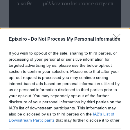
άθε
μέλλον του Insurance στην εποχή του AI
σου 
Advertorial
Epixeiro -
Do Not Process My Personal Information
If you wish to opt-out of the sale, sharing to third parties, or
processing of your personal or sensitive information for
Περισσότερα από το
targeted advertising by us, please use the below opt-out
section to confirm your selection. Please note that after your
opt-out request is processed you may continue seeing
Trade Estates: Στην κατοχή της το
interest-based ads based on personal information utilized by
50% του Sofia South Ring Mall με
us or personal information disclosed to third parties prior to
τίμημα 49,35 εκατ. ευρώ
your opt-out. You may separately opt-out of the further
07/08/26
|
16:53
disclosure of your personal information by third parties on the
IAB’s list of downstream participants. This information may
also be disclosed by us to third parties on the
IAB’s List of
Ατρόμητος και Novibet
Downstream Participants
that may further disclose it to other
ανανεώνουν τη συνεργασία τους
third parties.