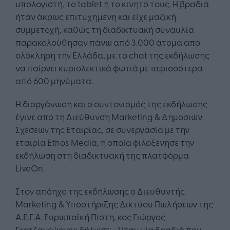
υπολογιστή, το tablet ή το κινητό τους. Η βραδιά
ήταν άκρως επιτυχημένη και είχε μαζική
συμμετοχή, καθώς τη διαδικτυακή συναυλία
παρακολούθησαν πάνω από 3.000 άτομα από
ολόκληρη την Ελλάδα, με το chat της εκδήλωσης
να παίρνει κυριολεκτικά φωτιά με περισσότερα
από 600 μηνύματα.
Η διοργάνωση και ο συντονισμός της εκδήλωσης
έγινε από τη Διεύθυνση Marketing & Δημοσιών
Σχέσεων της Εταιρίας, σε συνεργασία με την
εταιρία Ethos Media, η οποία φιλοξένησε την
εκδήλωση στη διαδικτυακή της πλατφόρμα
LiveOn.
Στον απόηχο της εκδήλωσης ο Διευθυντής
Marketing & Υποστήριξης Δικτύου Πωλήσεων της
Α.Ε.Γ.Α. Ευρωπαϊκή Πίστη, κος Γιώργος
Γκοτζαγεώργης δήλωσε: « Ήταν μία βραδιά που