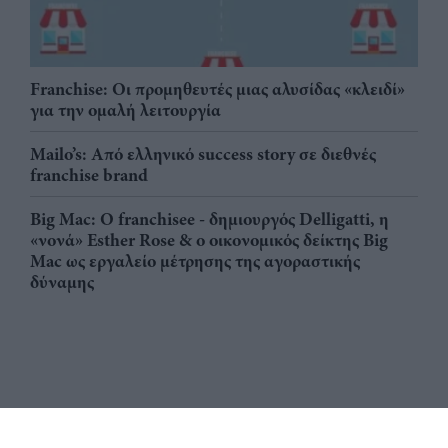
Franchise: Οι προμηθευτές μιας αλυσίδας «κλειδί»
για την ομαλή λειτουργία
Mailo’s: Από ελληνικό success story σε διεθνές
franchise brand
Big Mac: Ο franchisee - δημιουργός Delligatti, η
«νονά» Esther Rose & ο οικονομικός δείκτης Big
Mac ως εργαλείο μέτρησης της αγοραστικής
δύναμης