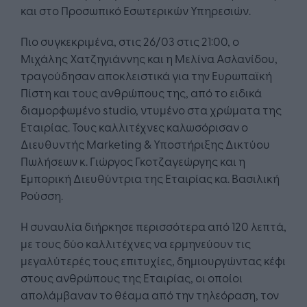
και στο Προσωπικό Εσωτερικών Υπηρεσιών.
Πιο συγκεκριμένα, στις 26/03 στις 21:00, ο
Μιχάλης Χατζηγιάννης και η Μελίνα Ασλανίδου,
τραγούδησαν αποκλειστικά για την Ευρωπαϊκή
Πίστη και τους ανθρώπους της, από το ειδικά
διαμορφωμένο studio, ντυμένο στα χρώματα της
Εταιρίας. Τους καλλιτέχνες καλωσόρισαν ο
Διευθυντής Marketing & Υποστήριξης Δικτύου
Πωλήσεων κ. Γιώργος Γκοτζαγεώργης και η
Εμπορική Διευθύντρια της Εταιρίας κα. Βασιλική
Ρούσση.
Η συναυλία διήρκησε περισσότερα από 120 λεπτά,
με τους δύο καλλιτέχνες να ερμηνεύουν τις
μεγαλύτερές τους επιτυχίες, δημιουργώντας κέφι
στους ανθρώπους της Εταιρίας, οι οποίοι
απολάμβαναν το θέαμα από την τηλεόραση, τον