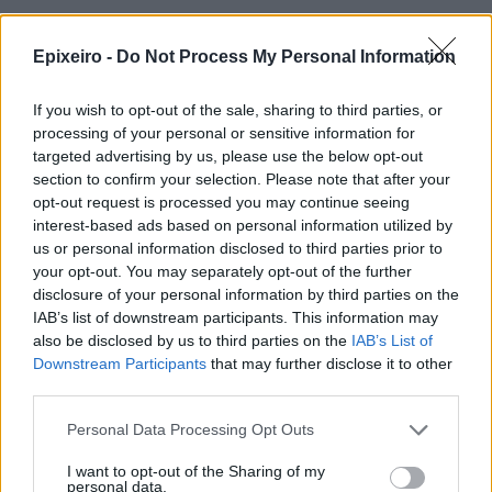
Περισσότερα από το
Epixeiro -
Do Not Process My Personal Information
If you wish to opt-out of the sale, sharing to third parties, or
Trade Estates: Στην κατοχή της το
processing of your personal or sensitive information for
50% του Sofia South Ring Mall με
targeted advertising by us, please use the below opt-out
τίμημα 49,35 εκατ. ευρώ
section to confirm your selection. Please note that after your
07/08/26
|
16:53
opt-out request is processed you may continue seeing
interest-based ads based on personal information utilized by
us or personal information disclosed to third parties prior to
Ατρόμητος και Novibet
your opt-out. You may separately opt-out of the further
ανανεώνουν τη συνεργασία τους
disclosure of your personal information by third parties on the
μέχρι το 2028
IAB’s list of downstream participants. This information may
07/08/26
|
15:48
also be disclosed by us to third parties on the
IAB’s List of
Downstream Participants
that may further disclose it to other
third parties.
Βραβευμένα κρασιά με την
υπογραφή της Lidl Ελλάς
Personal Data Processing Opt Outs
07/08/26
|
15:29
I want to opt-out of the Sharing of my
personal data.