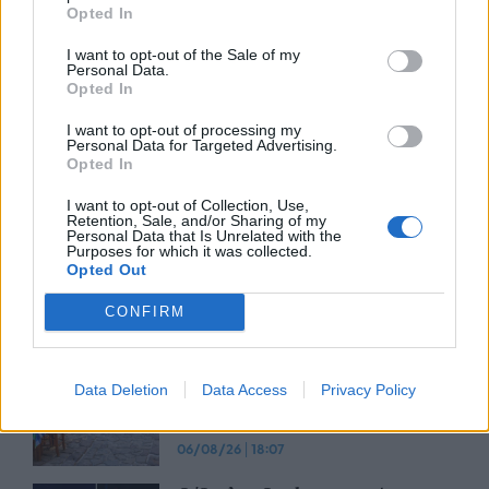
Opted In
I want to opt-out of the Sale of my
CSG: Διψήφια αύξηση εσόδων
Personal Data.
και ισχυρό ανεκτέλεστο
Opted In
συμβάσεων το πρώτο εξάμηνο
του 2026
I want to opt-out of processing my
Personal Data for Targeted Advertising.
07/08/26
|
12:09
Opted In
Apollo Global Management:
I want to opt-out of Collection, Use,
Retention, Sale, and/or Sharing of my
Εξαγοράζει την EasyJet έναντι 7,7
Personal Data that Is Unrelated with the
δισ. δολαρίων - Η δήλωση του Sir
Purposes for which it was collected.
Opted Out
Στέλιου Χατζηιωάννου
06/08/26
|
18:31
CONFIRM
Σαμοθράκη: Σε λειτουργία η
πλατφόρμα myBusinessSupport
Data Deletion
Data Access
Privacy Policy
για το ειδικό πρόγραμμα στήριξης
επιχειρήσεων
06/08/26
|
18:07