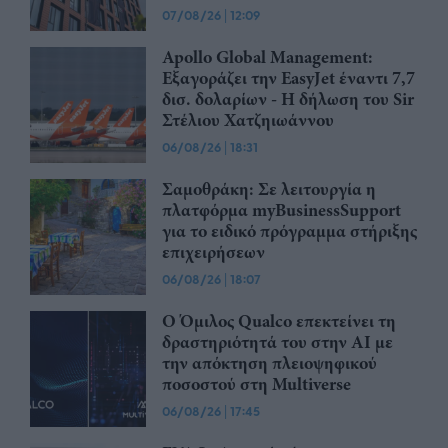
07/08/26
|
12:09
Apollo Global Management:
Εξαγοράζει την EasyJet έναντι 7,7
δισ. δολαρίων - Η δήλωση του Sir
Στέλιου Χατζηιωάννου
06/08/26
|
18:31
Σαμοθράκη: Σε λειτουργία η
πλατφόρμα myBusinessSupport
για το ειδικό πρόγραμμα στήριξης
επιχειρήσεων
06/08/26
|
18:07
Ο Όμιλος Qualco επεκτείνει τη
δραστηριότητά του στην ΑΙ με
την απόκτηση πλειοψηφικού
ποσοστού στη Multiverse
06/08/26
|
17:45