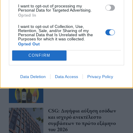
τίμημα 49,35 εκατ. ευρώ
I want to opt-out of processing my
Personal Data for Targeted Advertising.
07/08/26
|
16:53
Opted In
I want to opt-out of Collection, Use,
Retention, Sale, and/or Sharing of my
Ατρόμητος και Novibet
Personal Data that Is Unrelated with the
ανανεώνουν τη συνεργασία τους
Purposes for which it was collected.
μέχρι το 2028
Opted Out
07/08/26
|
15:48
CONFIRM
Βραβευμένα κρασιά με την
Data Deletion
Data Access
Privacy Policy
υπογραφή της Lidl Ελλάς
07/08/26
|
15:29
CSG: Διψήφια αύξηση εσόδων
και ισχυρό ανεκτέλεστο
συμβάσεων το πρώτο εξάμηνο
του 2026