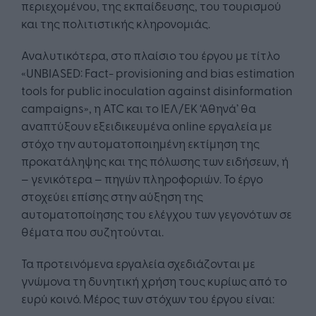
περιεχομένου, της εκπαίδευσης, του τουρισμού
και της πολιτιστικής κληρονομιάς.
Αναλυτικότερα, στο πλαίσιο του έργου με τίτλο
«UNBIASED: Fact- provisioning and bias estimation
tools for public inoculation against disinformation
campaigns», η ATC και το ΙΕΛ/ΕΚ ‘Αθηνά’ θα
αναπτύξουν εξειδικευμένα online εργαλεία με
στόχο την αυτοματοποιημένη εκτίμηση της
προκατάληψης και της πόλωσης των ειδήσεων, ή
– γενικότερα – πηγών πληροφοριών. Το έργο
στοχεύει επίσης στην αύξηση της
αυτοματοποίησης του ελέγχου των γεγονότων σε
θέματα που συζητούνται.
Τα προτεινόμενα εργαλεία σχεδιάζονται με
γνώμονα τη δυνητική χρήση τους κυρίως από το
ευρύ κοινό. Μέρος των στόχων του έργου είναι: