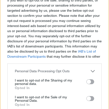
If you wish to opt-out of the sale, sharing to third parties, or
processing of your personal or sensitive information for
targeted advertising by us, please use the below opt-out
section to confirm your selection. Please note that after your
opt-out request is processed you may continue seeing
interest-based ads based on personal information utilized by
us or personal information disclosed to third parties prior to
find.gr
TP Greece: Πώς διαμορφώνεται το
Η 
your opt-out. You may separately opt-out of the further
 κάθε
μέλλον του Insurance στην εποχή του AI
σο
disclosure of your personal information by third parties on the
IAB’s list of downstream participants. This information may
also be disclosed by us to third parties on the
IAB’s List of
Downstream Participants
that may further disclose it to other
third parties.
Advertorial
Personal Data Processing Opt Outs
I want to opt-out of the Sharing of my
personal data.
Περισσότερα από το
Opted In
I want to opt-out of the Sale of my
Personal Data.
Trade Estates: Στην κατοχή της το
Opted In
50% του Sofia South Ring Mall με