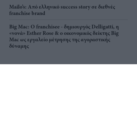
Mailo’s: Από ελληνικό success story σε διεθνές
franchise brand
Big Mac: Ο franchisee - δημιουργός Delligatti, η
«νονά» Esther Rose & ο οικονομικός δείκτης Big
Mac ως εργαλείο μέτρησης της αγοραστικής
δύναμης