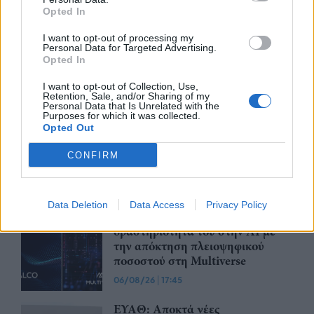
07/08/26
|
12:09
Opted In
Apollo Global Management:
I want to opt-out of processing my
Εξαγοράζει την EasyJet έναντι 7,7
Personal Data for Targeted Advertising.
δισ. δολαρίων - Η δήλωση του Sir
Opted In
Στέλιου Χατζηιωάννου
I want to opt-out of Collection, Use,
06/08/26
|
18:31
Retention, Sale, and/or Sharing of my
Personal Data that Is Unrelated with the
Purposes for which it was collected.
Σαμοθράκη: Σε λειτουργία η
Opted Out
πλατφόρμα myBusinessSupport
για το ειδικό πρόγραμμα στήριξης
CONFIRM
επιχειρήσεων
06/08/26
|
18:07
Data Deletion
Data Access
Privacy Policy
Ο Όμιλος Qualco επεκτείνει τη
δραστηριότητά του στην ΑΙ με
την απόκτηση πλειοψηφικού
ποσοστού στη Multiverse
06/08/26
|
17:45
ΕΥΑΘ: Αποκτά νέες