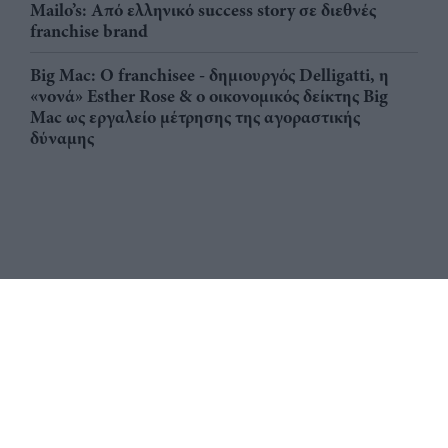
Mailo’s: Από ελληνικό success story σε διεθνές
franchise brand
Big Mac: Ο franchisee - δημιουργός Delligatti, η
«νονά» Esther Rose & ο οικονομικός δείκτης Big
Mac ως εργαλείο μέτρησης της αγοραστικής
δύναμης