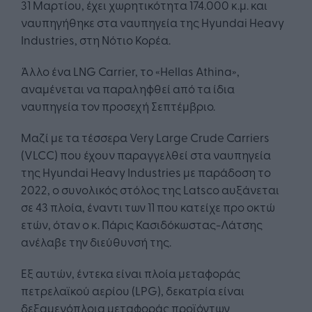
31 Μαρτίου, έχει χωρητικότητα 174.000 κ.μ. και
ναυπηγήθηκε στα ναυπηγεία της Hyundai Heavy
Industries, στη Νότιο Κορέα.
Άλλο ένα LNG Carrier, το «Hellas Athina»,
αναμένεται να παραληφθεί από τα ίδια
ναυπηγεία τον προσεχή Σεπτέμβριο.
Μαζί με τα τέσσερα Very Large Crude Carriers
(VLCC) που έχουν παραγγελθεί στα ναυπηγεία
της Hyundai Heavy Industries με παράδοση το
2022, o συνολικός στόλος της Latsco αυξάνεται
σε 43 πλοία, έναντι των 11 που κατείχε προ οκτώ
ετών, όταν ο κ. Πάρις Κασιδόκωστας-Λάτσης
ανέλαβε την διεύθυνσή της.
Εξ αυτών, έντεκα είναι πλοία μεταφοράς
πετρελαϊκού αερίου (LPG), δεκατρία είναι
δεξαμενόπλοια μεταφοράς προϊόντων