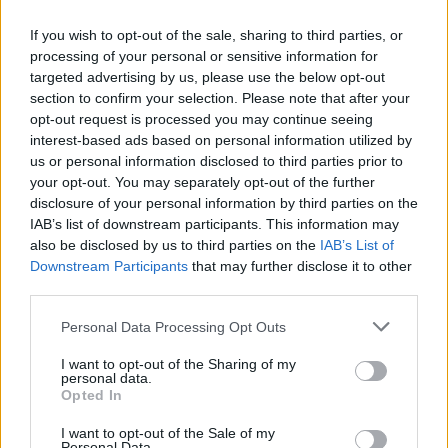
τίμημα 49,35 εκατ. ευρώ
07/08/26
|
16:53
If you wish to opt-out of the sale, sharing to third parties, or
processing of your personal or sensitive information for
targeted advertising by us, please use the below opt-out
Ατρόμητος και Novibet
section to confirm your selection. Please note that after your
ανανεώνουν τη συνεργασία τους
opt-out request is processed you may continue seeing
μέχρι το 2028
interest-based ads based on personal information utilized by
us or personal information disclosed to third parties prior to
07/08/26
|
15:48
your opt-out. You may separately opt-out of the further
disclosure of your personal information by third parties on the
IAB’s list of downstream participants. This information may
Βραβευμένα κρασιά με την
also be disclosed by us to third parties on the
IAB’s List of
υπογραφή της Lidl Ελλάς
Downstream Participants
that may further disclose it to other
07/08/26
|
15:29
third parties.
Personal Data Processing Opt Outs
CSG: Διψήφια αύξηση εσόδων
I want to opt-out of the Sharing of my
και ισχυρό ανεκτέλεστο
personal data.
Opted In
συμβάσεων το πρώτο εξάμηνο
του 2026
I want to opt-out of the Sale of my
Personal Data.