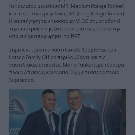
πετρελαίου μεγέθους MR (Medium Range Tanker)
και πέντε είναι μεγέθους LR2 (Long Range Tanker).
Η ναυπήγηση των τεσσάρων VLCC σηματοδοτεί
την επιστροφή της Latsco σε μία αγορά από την
οποία είχε αποχωρήσει το 1997.
Σημειώνεται ότι ο ναυτιλιακός βραχίονας του
Latsco Family Office περιλαμβάνει και τις
ναυτιλιακές εταιρείες, Marla Tankers, με τέσσερα
πλοία Aframax, και Marla Dry, με τέσσερα πλοία
Supramax.