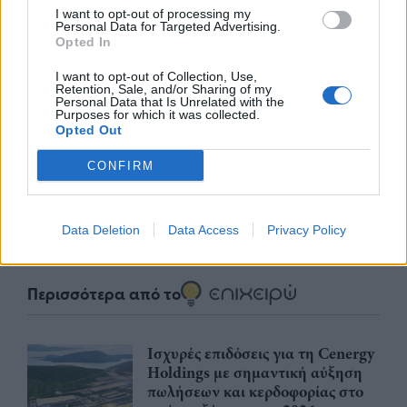
I want to opt-out of processing my
Personal Data for Targeted Advertising.
Opted In
I want to opt-out of Collection, Use,
Retention, Sale, and/or Sharing of my
nd.gr
TP Greece: Πώς διαμορφώνεται το
Η ομ
Personal Data that Is Unrelated with the
άθε
μέλλον του Insurance στην εποχή του AI
σου 
Purposes for which it was collected.
Opted Out
CONFIRM
Advertorial
Data Deletion
Data Access
Privacy Policy
Περισσότερα από το
Ισχυρές επιδόσεις για τη Cenergy
Holdings με σημαντική αύξηση
πωλήσεων και κερδοφορίας στο