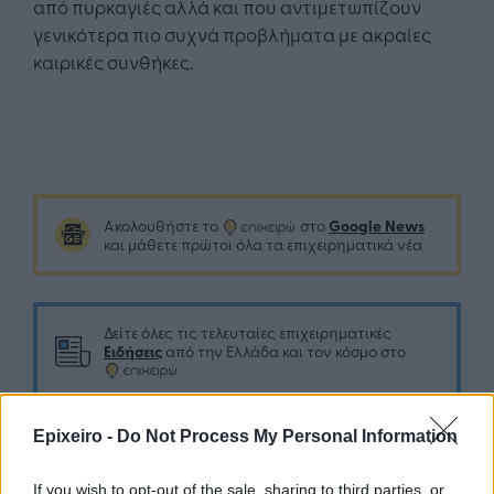
από πυρκαγιές αλλά και που αντιμετωπίζουν
γενικότερα πιο συχνά προβλήματα με ακραίες
καιρικές συνθήκες.
Google News
Ακολουθήστε το
στο
και μάθετε πρώτοι όλα τα επιχειρηματικά νέα
Δείτε όλες τις τελευταίες επιχειρηματικές
Ειδήσεις
από την Ελλάδα και τον κόσμο στο
Epixeiro -
Do Not Process My Personal Information
If you wish to opt-out of the sale, sharing to third parties, or