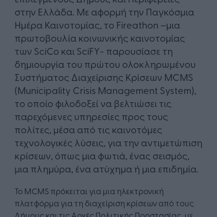
στην Ελλάδα. Με αφορμή την Παγκόσμια
Ημέρα Καινοτομίας, το Fireathon –μια
πρωτοβουλία κοινωνικής καινοτομίας
των SciCo και SciFY- παρουσίασε τη
δημιουργία του πρώτου ολοκληρωμένου
Συστήματος Διαχείρισης Κρίσεων MCMS
(Municipality Crisis Management System),
το οποίο φιλοδοξεί να βελτιώσει τις
παρεχόμενες υπηρεσίες προς τους
πολίτες, μέσα από τις καινοτόμες
τεχνολογικές λύσεις, για την αντιμετώπιση
κρίσεων, όπως μια φωτιά, ένας σεισμός,
μια πλημύρα, ένα ατύχημα ή μια επιδημία.
Το MCMS πρόκειται για μια ηλεκτρονική
πλατφόρμα για τη διαχείριση κρίσεων από τους
Δήμους και τις Aρχές Πολιτικής Προστασίας, με