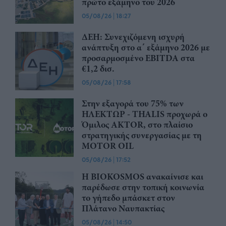
πρώτο εξάμηνο του 2026
05/08/26
|
18:27
ΔΕΗ: Συνεχιζόμενη ισχυρή
ανάπτυξη στο α΄ εξάμηνο 2026 με
προσαρμοσμένο EBITDA στα
€1,2 δισ.
05/08/26
|
17:58
Στην εξαγορά του 75% των
ΗΛΕΚΤΩΡ - THALIS προχωρά ο
Όμιλος AKTOR, στο πλαίσιο
στρατηγικής συνεργασίας με τη
MOTOR OIL
05/08/26
|
17:52
Η BIOKOSMOS ανακαίνισε και
παρέδωσε στην τοπική κοινωνία
το γήπεδο μπάσκετ στον
Πλάτανο Ναυπακτίας
05/08/26
|
14:50