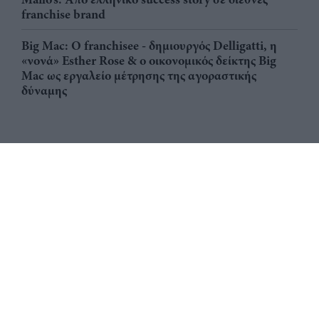
franchise brand
Big Mac: Ο franchisee - δημιουργός Delligatti, η
«νονά» Esther Rose & ο οικονομικός δείκτης Big
Mac ως εργαλείο μέτρησης της αγοραστικής
δύναμης