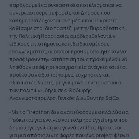
παράγουμε ένα ουσιαστικό αποτέλεσμα και να
συνεργαστούμε με φορείς και Δήμους που
καθημερινά έρχονται αντιμέτωποι με κρίσεις.
Καθίσαμε στο ίδιο τραπέζι με την Πυροσβεστική,
την Πολιτική Προστασία, ομάδες εθελοντών,
ειδικούς επιστήμονες και εξειδικευμένους
επαγγελματίες, οι οποίοι προθυμοποιήθηκαν να
προσφέρουν την κατάρτισή τους προκειμένου να
ληφθούν υπόψη οι πραγματικές ανάγκες και έτσι
προέκυψαν αξιοποιήσιμες, εύχρηστες και
αξιόπιστες λύσεις, με γνώμονα την προστασία
των πολιτών», δήλωσε ο Θοδωρής
Αναγνωστόπουλος, Γενικός Διευθυντής SciCo.
«Με το Fireathon δεν αναπτύσσουμε απλά λύσεις.
Πρόκειται για ένα νέο και τολμηρό εγχείρημα που
δημιουργεί γνώση και γεννά ελπίδες. Πρόκειται
για μια από τις λίγες φορές που ένα project φέρνει