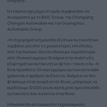
οδήγησης.
Η εταιρεία έχει μέχρι στιγμής συμφωνήσει να
συνεργαστεί με το BAIC Group, την Chongqing
Changan Automobile και την Guangzhou
Automobile Group.
«Η επιχειρηματική μονάδα έξυπνων αυτοκινήτων
λαμβάνει μία από τις μεγαλύτερες επενδύσεις
από την Huawei. Θα επενδύσουμε περισσότερα
από 1 δισεκατομμύριο δολάρια στην ανάπτυξη
εξαρτημάτων αυτοκινήτων φέτος» τόνισε ο Xu. «Η
Κίνα προσθέτει 30 εκατομμύρια αυτοκίνητα κάθε
χρόνο και ο αριθμός αυξάνεται. Ακόμα κι αν δεν
φτάσουμε στην αγορά εκτός Κίνας, μπορούμε να
κερδίσουμε 10.000 γουάν κατά μέσο όρο από κάθε
αυτοκίνητο που πωλείται στην Κίνα».
Η Huawei θα ανταγωνιστεί τεχνολογικούς