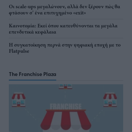
Οι scale-ups μεγαλώνουν, αλλά δεν ξέρουν πώς θα
φτάσουν σ' ένα επιτυχημένο «exit»
Καινοτομία: Εκεί όπου κατευθύνονται τα μεγάλα
επενδυτικά κεφάλαια
Η συγκατοίκηση περνά στην ψηφιακή εποχή με το
Flatpulse
The Franchise Plaza