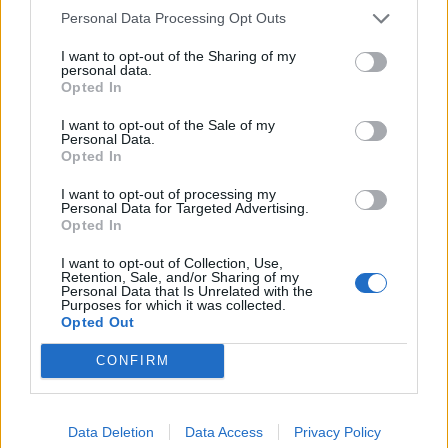
Personal Data Processing Opt Outs
07/08/26
|
15:48
I want to opt-out of the Sharing of my
personal data.
Βραβευμένα κρασιά με την
Opted In
υπογραφή της Lidl Ελλάς
I want to opt-out of the Sale of my
07/08/26
|
15:29
Personal Data.
Opted In
I want to opt-out of processing my
Personal Data for Targeted Advertising.
CSG: Διψήφια αύξηση εσόδων
Opted In
και ισχυρό ανεκτέλεστο
συμβάσεων το πρώτο εξάμηνο
I want to opt-out of Collection, Use,
του 2026
Retention, Sale, and/or Sharing of my
Personal Data that Is Unrelated with the
Purposes for which it was collected.
07/08/26
|
12:09
Opted Out
Apollo Global Management:
CONFIRM
Εξαγοράζει την EasyJet έναντι 7,7
δισ. δολαρίων - Η δήλωση του Sir
Στέλιου Χατζηιωάννου
Data Deletion
Data Access
Privacy Policy
06/08/26
|
18:31