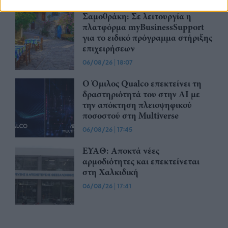
Σαμοθράκη: Σε λειτουργία η
πλατφόρμα myBusinessSupport
για το ειδικό πρόγραμμα στήριξης
επιχειρήσεων
06/08/26
|
18:07
Ο Όμιλος Qualco επεκτείνει τη
δραστηριότητά του στην ΑΙ με
την απόκτηση πλειοψηφικού
ποσοστού στη Multiverse
06/08/26
|
17:45
ΕΥΑΘ: Αποκτά νέες
αρμοδιότητες και επεκτείνεται
στη Χαλκιδική
06/08/26
|
17:41