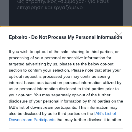
άθε
μέλλον του Insurance στην εποχή του AI
σου 
Advertorial
Epixeiro -
Do Not Process My Personal Information
If you wish to opt-out of the sale, sharing to third parties, or
processing of your personal or sensitive information for
Περισσότερα από το
targeted advertising by us, please use the below opt-out
section to confirm your selection. Please note that after your
opt-out request is processed you may continue seeing
Trade Estates: Στην κατοχή της το
interest-based ads based on personal information utilized by
50% του Sofia South Ring Mall με
us or personal information disclosed to third parties prior to
τίμημα 49,35 εκατ. ευρώ
your opt-out. You may separately opt-out of the further
07/08/26
|
16:53
disclosure of your personal information by third parties on the
IAB’s list of downstream participants. This information may
also be disclosed by us to third parties on the
IAB’s List of
Ατρόμητος και Novibet
Downstream Participants
that may further disclose it to other
ανανεώνουν τη συνεργασία τους
third parties.
μέχρι το 2028