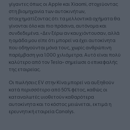
γίγαντες όπως οι Apple και Xiaomi, στοχεύοντας
στη βιομηχανία των αυτοκινήτων,
στοιχηματίζοντας ότι τα μελλοντικά οχήματα θα
γίνονται όλο και πιο πράσινα, αυτόνομα και
συνδεδεμένα. «Δεν ξέρω αν καυχιόντουσαν, αλλά
η ομάδα μου είπε ότι μπορεί να έχει αυτοκίνητα
που οδηγούνται μόνα τους, χωρίς ανθρώπινη
παρέμβαση για 1.000 χιλιόμετρα. Αυτό είναι πολύ
καλύτερο από τον Tesla» σημείωσε ο επικεφαλής
της εταιρείας.
Οι πωλήσεις EV στην Κίνα μπορεί να αυξηθούν
κατά περισσότερο από 50% φέτος, καθώς οι
καταναλωτές υιοθετούν καθαρότερα
αυτοκίνητα και το κόστος μειώνεται, εκτιμά η
ερευνητική εταιρεία Canalys.