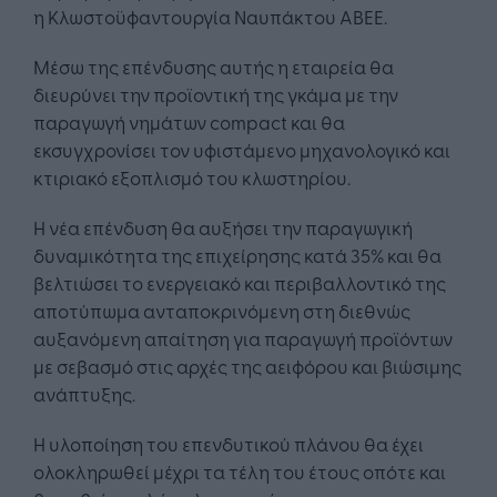
η Κλωστοϋφαντουργία Ναυπάκτου ΑΒΕΕ.
Μέσω της επένδυσης αυτής η εταιρεία θα
διευρύνει την προϊοντική της γκάμα με την
παραγωγή νημάτων compact και θα
εκσυγχρονίσει τον υφιστάμενο μηχανολογικό και
κτιριακό εξοπλισμό του κλωστηρίου.
Η νέα επένδυση θα αυξήσει την παραγωγική
δυναμικότητα της επιχείρησης κατά 35% και θα
βελτιώσει το ενεργειακό και περιβαλλοντικό της
αποτύπωμα ανταποκρινόμενη στη διεθνώς
αυξανόμενη απαίτηση για παραγωγή προϊόντων
με σεβασμό στις αρχές της αειφόρου και βιώσιμης
ανάπτυξης.
Η υλοποίηση του επενδυτικού πλάνου θα έχει
ολοκληρωθεί μέχρι τα τέλη του έτους οπότε και