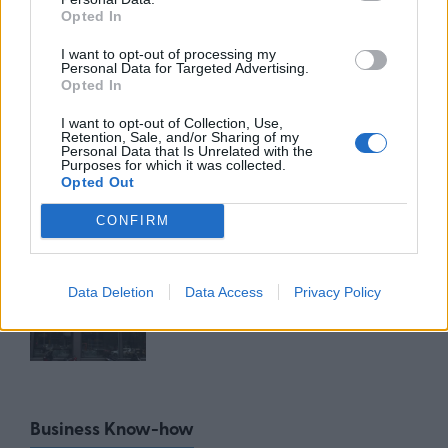
πλατφόρμα myBusinessSupport
Opted In
για το ειδικό πρόγραμμα στήριξης
επιχειρήσεων
I want to opt-out of processing my
Personal Data for Targeted Advertising.
06/08/26
|
18:07
Opted In
Ο Όμιλος Qualco επεκτείνει τη
I want to opt-out of Collection, Use,
Retention, Sale, and/or Sharing of my
δραστηριότητά του στην ΑΙ με
Personal Data that Is Unrelated with the
την απόκτηση πλειοψηφικού
Purposes for which it was collected.
Opted Out
ποσοστού στη Multiverse
06/08/26
|
17:45
CONFIRM
ΕΥΑΘ: Αποκτά νέες
αρμοδιότητες και επεκτείνεται
Data Deletion
Data Access
Privacy Policy
στη Χαλκιδική
06/08/26
|
17:41
Business Know-how