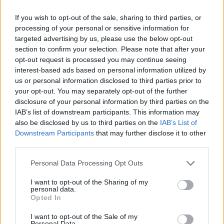
If you wish to opt-out of the sale, sharing to third parties, or
Βραβευμένα κρασιά με την
processing of your personal or sensitive information for
υπογραφή της Lidl Ελλάς
targeted advertising by us, please use the below opt-out
07/08/26
|
15:29
section to confirm your selection. Please note that after your
opt-out request is processed you may continue seeing
interest-based ads based on personal information utilized by
us or personal information disclosed to third parties prior to
CSG: Διψήφια αύξηση εσόδων
your opt-out. You may separately opt-out of the further
και ισχυρό ανεκτέλεστο
disclosure of your personal information by third parties on the
συμβάσεων το πρώτο εξάμηνο
IAB’s list of downstream participants. This information may
του 2026
also be disclosed by us to third parties on the
IAB’s List of
07/08/26
|
12:09
Downstream Participants
that may further disclose it to other
third parties.
Apollo Global Management:
Εξαγοράζει την EasyJet έναντι 7,7
Personal Data Processing Opt Outs
δισ. δολαρίων - Η δήλωση του Sir
I want to opt-out of the Sharing of my
Στέλιου Χατζηιωάννου
personal data.
Opted In
06/08/26
|
18:31
I want to opt-out of the Sale of my
Σαμοθράκη: Σε λειτουργία η
Personal Data.