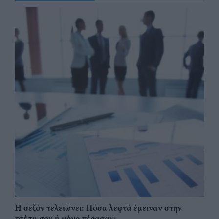
Η σεζόν τελειώνει: Πόσα λεφτά έμειναν στην
τσέπη σου ή μόνο πέρασαν;