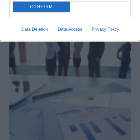
CONFIRM
Business Know-how
Data Deletion
Data Access
Privacy Policy