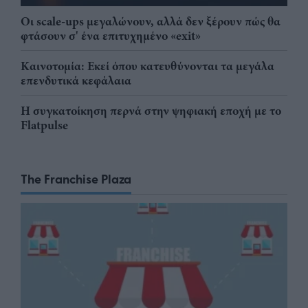
Οι scale-ups μεγαλώνουν, αλλά δεν ξέρουν πώς θα
φτάσουν σ' ένα επιτυχημένο «exit»
Καινοτομία: Εκεί όπου κατευθύνονται τα μεγάλα
επενδυτικά κεφάλαια
Η συγκατοίκηση περνά στην ψηφιακή εποχή με το
Flatpulse
The Franchise Plaza