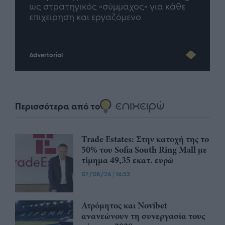
άθε
μέλλον του Insurance στην εποχή του AI
σου 
Advertorial
Περισσότερα από το
Trade Estates: Στην κατοχή της το
50% του Sofia South Ring Mall με
τίμημα 49,35 εκατ. ευρώ
07/08/26
|
16:53
Ατρόμητος και Novibet
ανανεώνουν τη συνεργασία τους