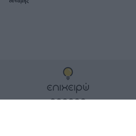
δύναμης
Αριθμός Πιστοποίησης
ηλεκτρονικού Μητρώου
Ηλεκτρονικού Τύπου:
Μ.Η.Τ. 252100