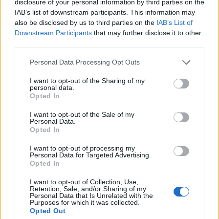
disclosure of your personal information by third parties on the
IAB’s list of downstream participants. This information may
Σαμοθράκη: Σε λειτουργία η
also be disclosed by us to third parties on the
IAB’s List of
πλατφόρμα myBusinessSupport
Downstream Participants
that may further disclose it to other
για το ειδικό πρόγραμμα στήριξης
third parties.
επιχειρήσεων
Personal Data Processing Opt Outs
06/08/26
|
18:07
I want to opt-out of the Sharing of my
Ο Όμιλος Qualco επεκτείνει τη
personal data.
δραστηριότητά του στην ΑΙ με
Opted In
την απόκτηση πλειοψηφικού
ποσοστού στη Multiverse
I want to opt-out of the Sale of my
Personal Data.
06/08/26
|
17:45
Opted In
ΕΥΑΘ: Αποκτά νέες
I want to opt-out of processing my
Personal Data for Targeted Advertising.
αρμοδιότητες και επεκτείνεται
Opted In
στη Χαλκιδική
I want to opt-out of Collection, Use,
06/08/26
|
17:41
Retention, Sale, and/or Sharing of my
Personal Data that Is Unrelated with the
Purposes for which it was collected.
Opted Out