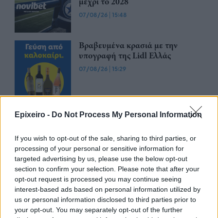
μέχρι το 2028
07/08/26
|
15:48
Βραβευμένα κρασιά με την
υπογραφή της Lidl Ελλάς
07/08/26
|
15:29
CSG: Διψήφια αύξηση εσόδων
Epixeiro -
Do Not Process My Personal Information
και ισχυρό ανεκτέλεστο
συμβάσεων το πρώτο εξάμηνο
If you wish to opt-out of the sale, sharing to third parties, or
του 2026
processing of your personal or sensitive information for
07/08/26
|
12:09
targeted advertising by us, please use the below opt-out
section to confirm your selection. Please note that after your
Apollo Global Management:
opt-out request is processed you may continue seeing
Εξαγοράζει την EasyJet έναντι 7,7
interest-based ads based on personal information utilized by
δισ. δολαρίων - Η δήλωση του Sir
us or personal information disclosed to third parties prior to
Στέλιου Χατζηιωάννου
your opt-out. You may separately opt-out of the further
06/08/26
|
18:31