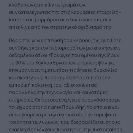
κλάδο των φυσικών πετρωμάτων,
συγκαταλέγοντας την στις κορυφαίες εταιρείες -
leader του μαρμάρου σε όλον τον κόσμο, δεν
απέκλινε από τον στρατηγικό σχεδιασμό της.
Παρά την γενική πτώση του κλάδου, τις αντίξοες
συνθήκες και τον περιορισμό των μετακινήσεων,
δεδομένου ότι οι εξαγωγές του ομίλου αγγίζουν
το 90% του Κύκλου Εργασιών, ο όμιλος φάνηκε
έτοιμος να αντιμετωπίσει τις όποιες δυσκολίες
και σκοπέλους, προσαρμόζοντας άμεσα την
εμπορική πολιτική του, αξιοποιώντας
παράλληλα την τεχνολογία και καινοτόμες
υπηρεσίες. Οι άμεσες ενέργειες σε συνδυασμό με
το ισχυρό brand name Παυλίδης, το οποίο είναι
συνυφασμένο με την αξιοπιστία, την κορυφαία
ποιότητα των υλικών, που διασφαλίζεται στους
ενδελεχείς ελέγχους ποιότητας, την πιστοποίηση