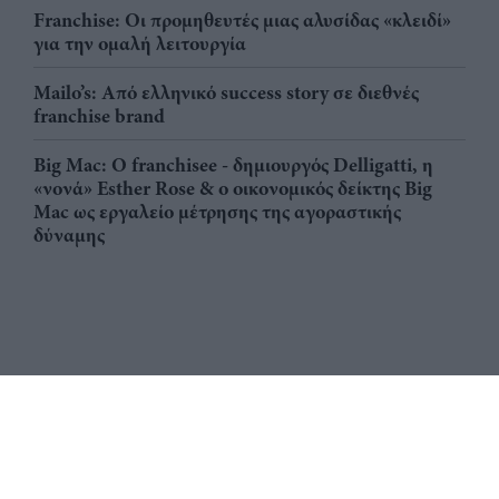
Franchise: Οι προμηθευτές μιας αλυσίδας «κλειδί»
για την ομαλή λειτουργία
Mailo’s: Από ελληνικό success story σε διεθνές
franchise brand
Big Mac: Ο franchisee - δημιουργός Delligatti, η
«νονά» Esther Rose & ο οικονομικός δείκτης Big
Mac ως εργαλείο μέτρησης της αγοραστικής
δύναμης