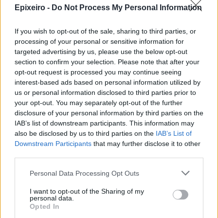
Epixeiro -
Do Not Process My Personal Information
If you wish to opt-out of the sale, sharing to third parties, or
processing of your personal or sensitive information for
targeted advertising by us, please use the below opt-out
section to confirm your selection. Please note that after your
opt-out request is processed you may continue seeing
interest-based ads based on personal information utilized by
us or personal information disclosed to third parties prior to
nd.gr
TP Greece: Πώς διαμορφώνεται το
Η ομ
your opt-out. You may separately opt-out of the further
άθε
μέλλον του Insurance στην εποχή του AI
σου 
disclosure of your personal information by third parties on the
IAB’s list of downstream participants. This information may
also be disclosed by us to third parties on the
IAB’s List of
Downstream Participants
that may further disclose it to other
third parties.
Advertorial
Personal Data Processing Opt Outs
I want to opt-out of the Sharing of my
personal data.
Περισσότερα από το
Opted In