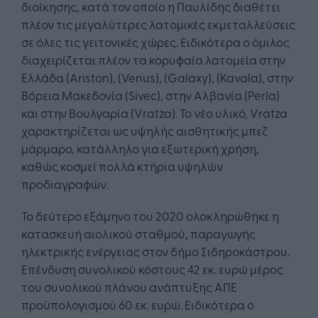
διοίκησης, κατά τον οποίο η Παυλίδης διαθέτει
πλέον τις μεγαλύτερες λατομικές εκμεταλλεύσεις
σε όλες τις γειτονικές χώρες. Ειδικότερα ο όμιλος
διαχειρίζεται πλέον τα κορυφαία λατομεία στην
Ελλάδα (Ariston), (Venus), (Galaxy), (Kavala), στην
Βόρεια Μακεδονία (Sivec), στην Αλβανία (Perla)
και στην Βουλγαρία (Vratza). Το νέο υλικό, Vratza
χαρακτηρίζεται ως υψηλής αισθητικής μπεζ
μάρμαρο, κατάλληλο για εξωτερική χρήση,
καθώς κοσμεί πολλά κτήρια υψηλών
προδιαγραφών.
Το δεύτερο εξάμηνο του 2020 ολοκληρώθηκε η
κατασκευή αιολικού σταθμού, παραγωγής
ηλεκτρικής ενέργειας στον δήμο Σιδηροκάστρου.
Επένδυση συνολικού κόστους 42 εκ. ευρώ μέρος
του συνολικού πλάνου ανάπτυξης ΑΠΕ
προϋπολογισμού 60 εκ. ευρώ. Ειδικότερα ο