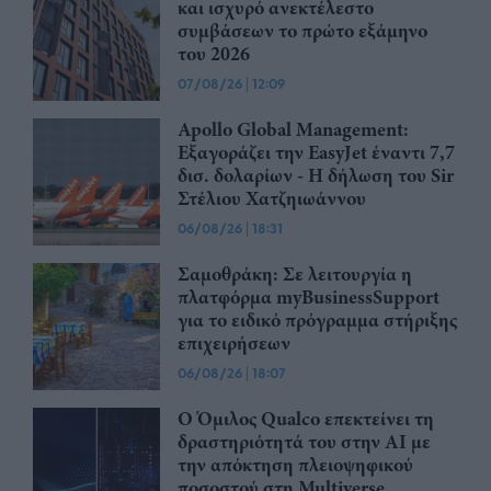
και ισχυρό ανεκτέλεστο
συμβάσεων το πρώτο εξάμηνο
του 2026
07/08/26
|
12:09
Apollo Global Management:
Εξαγοράζει την EasyJet έναντι 7,7
δισ. δολαρίων - Η δήλωση του Sir
Στέλιου Χατζηιωάννου
06/08/26
|
18:31
Σαμοθράκη: Σε λειτουργία η
πλατφόρμα myBusinessSupport
για το ειδικό πρόγραμμα στήριξης
επιχειρήσεων
06/08/26
|
18:07
Ο Όμιλος Qualco επεκτείνει τη
δραστηριότητά του στην ΑΙ με
την απόκτηση πλειοψηφικού
ποσοστού στη Multiverse