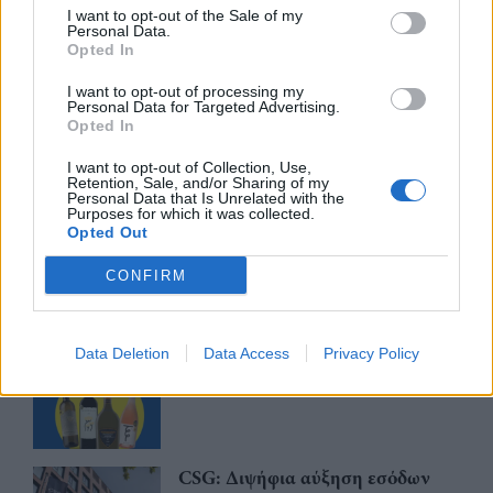
I want to opt-out of the Sale of my
Personal Data.
Trade Estates: Στην κατοχή της το
Opted In
50% του Sofia South Ring Mall με
τίμημα 49,35 εκατ. ευρώ
I want to opt-out of processing my
Personal Data for Targeted Advertising.
07/08/26
|
16:53
Opted In
I want to opt-out of Collection, Use,
Retention, Sale, and/or Sharing of my
Ατρόμητος και Novibet
Personal Data that Is Unrelated with the
ανανεώνουν τη συνεργασία τους
Purposes for which it was collected.
μέχρι το 2028
Opted Out
07/08/26
|
15:48
CONFIRM
Βραβευμένα κρασιά με την
υπογραφή της Lidl Ελλάς
Data Deletion
Data Access
Privacy Policy
07/08/26
|
15:29
CSG: Διψήφια αύξηση εσόδων