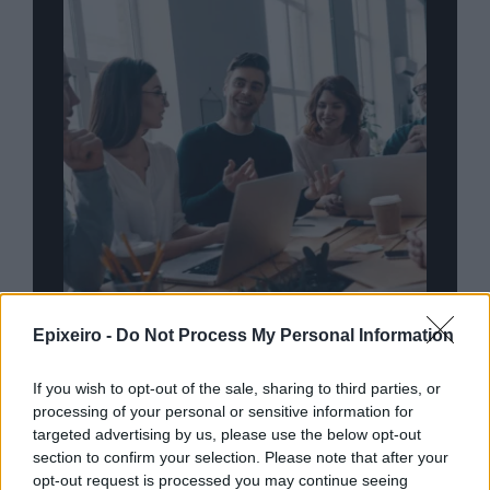
Epixeiro -
Do Not Process My Personal Information
nd.gr
TP Greece: Πώς διαμορφώνεται το
Η ομ
άθε
μέλλον του Insurance στην εποχή του AI
σου 
If you wish to opt-out of the sale, sharing to third parties, or
processing of your personal or sensitive information for
targeted advertising by us, please use the below opt-out
section to confirm your selection. Please note that after your
opt-out request is processed you may continue seeing