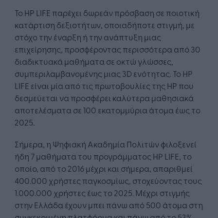
Το HP LIFE παρέχει δωρεάν πρόσβαση σε ποιοτική
κατάρτιση δεξιοτήτων, οποιαδήποτε στιγμή, με
στόχο την έναρξη ή την ανάπτυξη μιας
επιχείρησης, προσφέροντας περισσότερα από 30
διαδικτυακά μαθήματα σε οκτώ γλώσσες,
συμπεριλαμβανομένης μιας 3D ενότητας. Το HP
LIFE είναι μία από τις πρωτοβουλίες της ΗP που
δεσμεύεται να προσφέρει καλύτερα μαθησιακά
αποτελέσματα σε 100 εκατομμύρια άτομα έως το
2025.
Σήμερα, η Ψηφιακή Ακαδημία Πολιτών φιλοξενεί
ήδη 7 μαθήματα του προγράμματος HP LIFE, το
οποίο, από το 2016 μέχρι και σήμερα, απαριθμεί
400.000 χρήστες παγκοσμίως, στοχεύοντας τους
1.000.000 χρήστες έως το 2025. Μέχρι στιγμής
στην Ελλάδα έχουν μπει πάνω από 500 άτομα στη
συγκεκριμένη πλατφόρμα και πάνω από το 53%