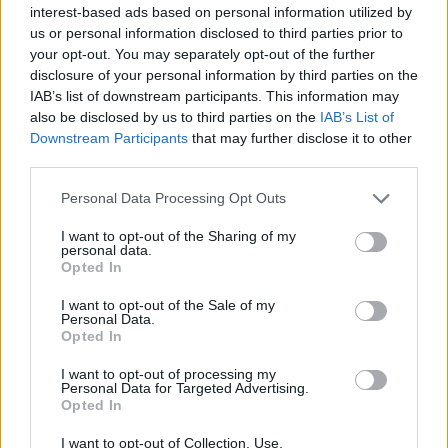
Advertorial
interest-based ads based on personal information utilized by
us or personal information disclosed to third parties prior to
your opt-out. You may separately opt-out of the further
disclosure of your personal information by third parties on the
IAB’s list of downstream participants. This information may
Περισσότερα από το
also be disclosed by us to third parties on the
IAB’s List of
Downstream Participants
that may further disclose it to other
third parties.
O Ιούλιος 2026 επανέφερε τα
μεγέθη του Ομίλου JUMBO στο
Personal Data Processing Opt Outs
πλαίσιο των αρχικών σχεδιασμών
της διοίκησης
I want to opt-out of the Sharing of my
personal data.
06/08/26
|
13:59
Opted In
Σε 27 χώρες της Ευρωπαϊκής
I want to opt-out of the Sale of my
Personal Data.
Ένωσης επεκτείνει τη
Opted In
δραστηριότητά της η Vendora
I want to opt-out of processing my
06/08/26
|
13:38
Personal Data for Targeted Advertising.
Opted In
Τριετή χρηματοδοτική συμφωνία
I want to opt-out of Collection, Use,