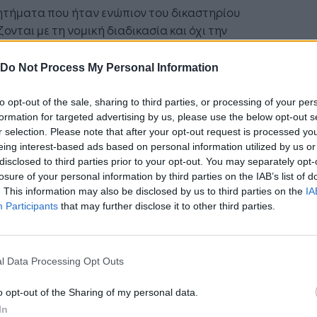
ητήματα που ήταν ενώπιον του δικαστηρίου
ζονται με τη νομική διαδικασία και όχι την
εια», δήλωσε η εταιρεία. «Δεκαετίες
άρτητων επιστημονικών αξιολογήσεων
Do Not Process My Personal Information
βαιώνουν ότι το Johnson's Baby Powder είναι
ές, δεν περιέχει αμίαντο και δεν προκαλεί
to opt-out of the sale, sharing to third parties, or processing of your per
νο».
formation for targeted advertising by us, please use the below opt-out s
r selection. Please note that after your opt-out request is processed y
eing interest-based ads based on personal information utilized by us or
disclosed to third parties prior to your opt-out. You may separately opt-
losure of your personal information by third parties on the IAB’s list of
Ακολουθήστε το
στο
. This information may also be disclosed by us to third parties on the
IA
Participants
that may further disclose it to other third parties.
Google News
και μάθετε πρώτοι
όλα τα επιχειρηματικά νέα
l Data Processing Opt Outs
Δείτε όλες τις τελευταίες
o opt-out of the Sharing of my personal data.
επιχειρηματικές
Ειδήσεις
από την
In