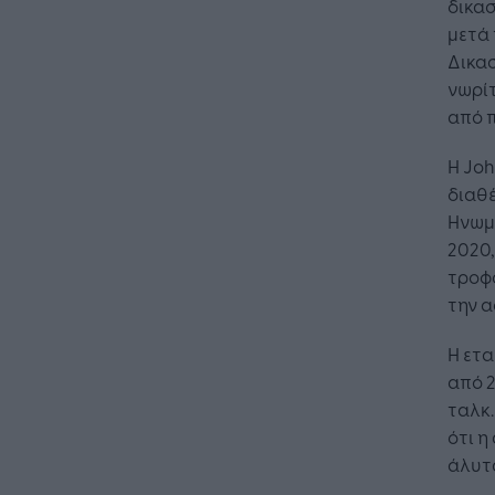
δικασ
μετά 
Δικασ
νωρίτ
από π
Η Joh
διαθέ
Ηνωμέ
2020,
τροφ
την α
Η ετα
από 2
ταλκ.
ότι 
άλυτ