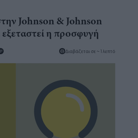
στην Johnson & Johnson
α εξεταστεί η προσφυγή
Διαβάζεται σε
~ 1 λεπτό