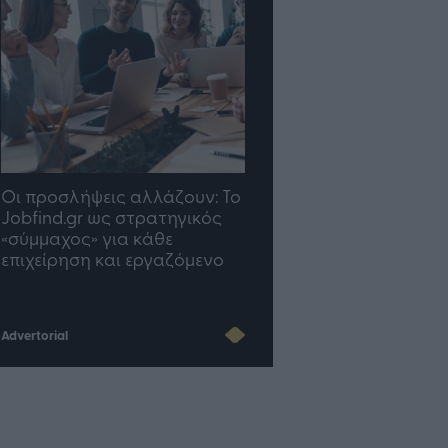
Οι προσλήψεις αλλάζουν: To
TP Greece: Πώς
Jobfind.gr ως στρατηγικός
διαμορφώνεται το μέ
«σύμμαχος» για κάθε
του Insurance στην επ
επιχείρηση και εργαζόμενο
του AI
Advertorial