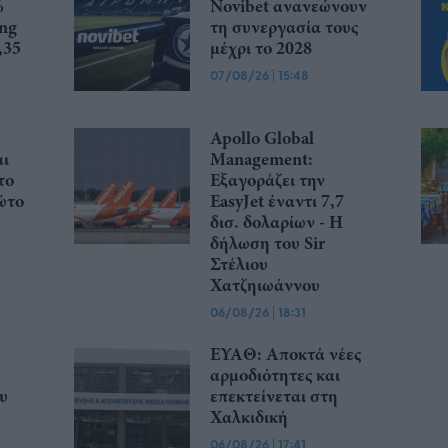
%
Novibet ανανεώνουν
ing
τη συνεργασία τους
,35
μέχρι το 2028
07/08/26
|
15:48
Apollo Global
αι
Management:
το
Εξαγοράζει την
ώτο
EasyJet έναντι 7,7
δισ. δολαρίων - Η
δήλωση του Sir
Στέλιου
Χατζηιωάννου
06/08/26
|
18:31
ΕΥΑΘ: Αποκτά νέες
αρμοδιότητες και
υ
επεκτείνεται στη
Χαλκιδική
06/08/26
|
17:41