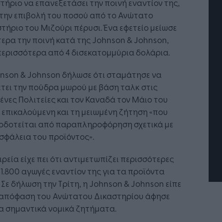
τήριο να επανεξετάσει την ποινή εναντίον της,
την επιβολή του ποσού από το Ανώτατο
τήριο του Μιζούρι πέρυσι. Ένα εφετείο μείωσε
ερα την ποινή κατά της Johnson & Johnson,
ερισσότερα από 4 δισεκατομμύρια δολάρια.
nson & Johnson δήλωσε ότι σταμάτησε να
τει την πούδρα μωρού με βάση ταλκ στις
Η Τεχνητή Νοημοσύνη: το νέο
νες Πολιτείες και τον Καναδά τον Μάιο του
λειτουργικό σύστημα της
 επικαλούμενη και τη μειωμένη ζήτηση «που
επιχείρησης
οδοτείται από παραπληροφόρηση σχετικά με
σφάλεια του προϊόντος».
ιρεία είχε πει ότι αντιμετωπίζει περισσότερες
1.800 αγωγές εναντίον της για τα προϊόντα
 Σε δήλωση την Τρίτη, η Johnson & Johnson είπε
η απόφαση του Ανώτατου Δικαστηρίου άφησε
α σημαντικά νομικά ζητήματα.