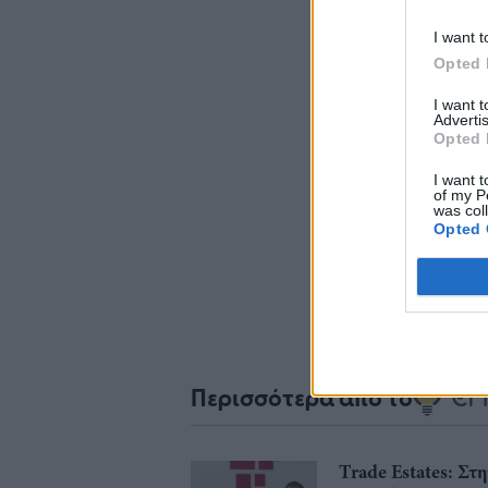
I want t
Opted 
I want 
Advertis
Opted 
Σχο
I want t
of my P
was col
Opted 
Περισσότερα από το
Trade Estates: Στ