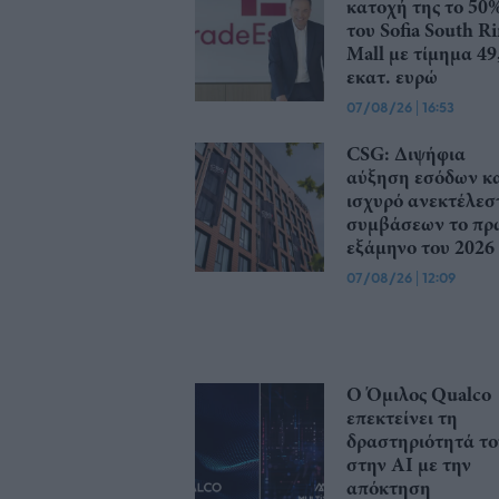
κατοχή της το 50
του Sofia South R
Mall με τίμημα 49
εκατ. ευρώ
07/08/26
|
16:53
CSG: Διψήφια
αύξηση εσόδων κ
ισχυρό ανεκτέλεσ
συμβάσεων το πρ
εξάμηνο του 2026
07/08/26
|
12:09
Ο Όμιλος Qualco
επεκτείνει τη
δραστηριότητά το
στην ΑΙ με την
απόκτηση