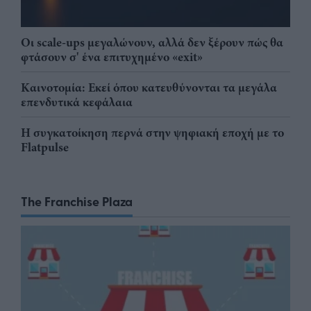
Οι scale-ups μεγαλώνουν, αλλά δεν ξέρουν πώς θα
φτάσουν σ' ένα επιτυχημένο «exit»
Καινοτομία: Εκεί όπου κατευθύνονται τα μεγάλα
επενδυτικά κεφάλαια
Η συγκατοίκηση περνά στην ψηφιακή εποχή με το
Flatpulse
The Franchise Plaza