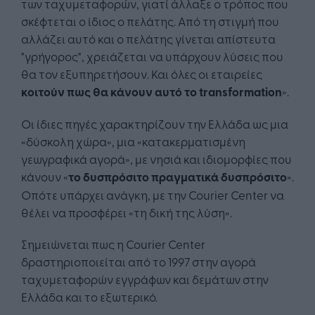
των ταχυμεταφορών, γιατί άλλαξε ο τρόπος που
σκέφτεται ο ίδιος ο πελάτης. Από τη στιγμή που
αλλάζει αυτό και ο πελάτης γίνεται απίστευτα
"γρήγορος", χρειάζεται να υπάρχουν λύσεις που
θα τον εξυπηρετήσουν. Και όλες οι εταιρείες
κοιτούν πως θα κάνουν αυτό το transformation
».
Οι ίδιες πηγές χαρακτηρίζουν την Ελλάδα ως μια
«δύσκολη χώρα», μια «κατακερματισμένη
γεωγραφικά αγορά», με νησιά και ιδιομορφίες που
κάνουν «
το δυσπρόσιτο πραγματικά δυσπρόσιτο
».
Οπότε υπάρχει ανάγκη, με την Courier Center να
θέλει να προσφέρει «τη δική της λύση».
Σημειώνεται πως η Courier Center
δραστηριοποιείται από το 1997 στην αγορά
ταχυμεταφορών εγγράφων και δεμάτων στην
Ελλάδα και το εξωτερικό.