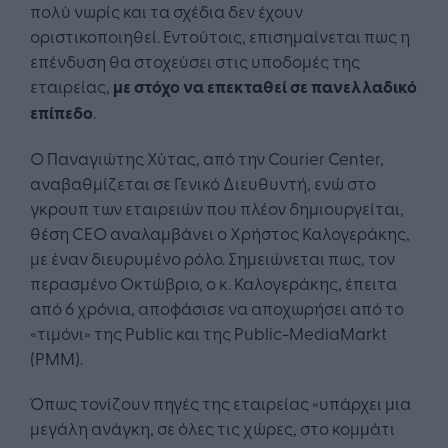
πολύ νωρίς και τα σχέδια δεν έχουν
οριστικοποιηθεί. Εντούτοις, επισημαίνεται πως η
επένδυση θα στοχεύσει στις υποδομές της
εταιρείας,
με στόχο να επεκταθεί σε πανελλαδικό
επίπεδο
.
Ο Παναγιώτης Χύτας, από την Courier Center,
αναβαθμίζεται σε Γενικό Διευθυντή, ενώ στο
γκρουπ των εταιρειών που πλέον δημιουργείται,
θέση CEO αναλαμβάνει ο Χρήστος Καλογεράκης,
με έναν διευρυμένο ρόλο. Σημειώνεται πως, τον
περασμένο Οκτώβριο, ο κ. Καλογεράκης, έπειτα
από 6 χρόνια, αποφάσισε να αποχωρήσει από το
«τιμόνι» της Public και της Public-MediaMarkt
(PMM).
Όπως τονίζουν πηγές της εταιρείας «υπάρχει μια
μεγάλη ανάγκη, σε όλες τις χώρες, στο κομμάτι