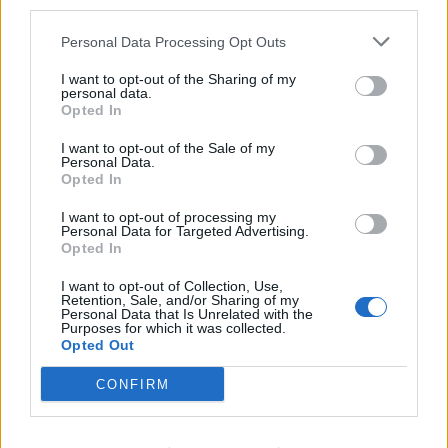
third parties.
ανανεώνουν τη συνεργασία τους
μέχρι το 2028
Personal Data Processing Opt Outs
07/08/26
|
15:48
I want to opt-out of the Sharing of my
personal data.
Opted In
Βραβευμένα κρασιά με την
υπογραφή της Lidl Ελλάς
I want to opt-out of the Sale of my
Personal Data.
07/08/26
|
15:29
Opted In
I want to opt-out of processing my
Personal Data for Targeted Advertising.
Opted In
CSG: Διψήφια αύξηση εσόδων
και ισχυρό ανεκτέλεστο
I want to opt-out of Collection, Use,
συμβάσεων το πρώτο εξάμηνο
Retention, Sale, and/or Sharing of my
του 2026
Personal Data that Is Unrelated with the
Purposes for which it was collected.
07/08/26
|
12:09
Opted Out
Apollo Global Management:
CONFIRM
Εξαγοράζει την EasyJet έναντι 7,7
δισ. δολαρίων - Η δήλωση του Sir