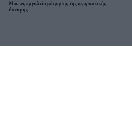
Mac ως εργαλείο μέτρησης της αγοραστικής
δύναμης
Αριθμός Πιστοποίησης
ηλεκτρονικού Μητρώου