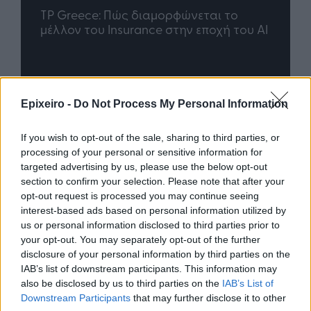
nd.gr
TP Greece: Πώς διαμορφώνεται το
Η ομ
άθε
μέλλον του Insurance στην εποχή του AI
σου 
Advertorial
Epixeiro -
Do Not Process My Personal Information
If you wish to opt-out of the sale, sharing to third parties, or
processing of your personal or sensitive information for
Περισσότερα από το
targeted advertising by us, please use the below opt-out
section to confirm your selection. Please note that after your
opt-out request is processed you may continue seeing
Trade Estates: Στην κατοχή της το
interest-based ads based on personal information utilized by
50% του Sofia South Ring Mall με
us or personal information disclosed to third parties prior to
τίμημα 49,35 εκατ. ευρώ
your opt-out. You may separately opt-out of the further
disclosure of your personal information by third parties on the
07/08/26
|
16:53
IAB’s list of downstream participants. This information may
also be disclosed by us to third parties on the
IAB’s List of
Downstream Participants
that may further disclose it to other
Ατρόμητος και Novibet