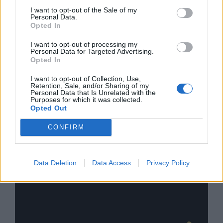
I want to opt-out of the Sale of my
Personal Data.
Opted In
I want to opt-out of processing my
Personal Data for Targeted Advertising.
Opted In
I want to opt-out of Collection, Use,
Retention, Sale, and/or Sharing of my
Personal Data that Is Unrelated with the
Purposes for which it was collected.
Opted Out
CONFIRM
Data Deletion
Data Access
Privacy Policy
Πώς διαμορφώνεται το
Η ομάδα σου μεγαλώνει.
nsurance στην εποχή του AI
σου ακολουθεί;