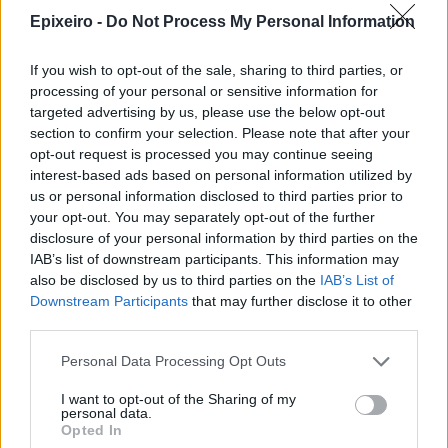
και μάθετε πρώτοι όλα τα επιχειρηματικά νέα
Epixeiro -
Do Not Process My Personal Information
If you wish to opt-out of the sale, sharing to third parties, or
Δείτε όλες τις τελευταίες επιχειρηματικές
processing of your personal or sensitive information for
Ειδήσεις
από την Ελλάδα και τον κόσμο στο
targeted advertising by us, please use the below opt-out
section to confirm your selection. Please note that after your
opt-out request is processed you may continue seeing
interest-based ads based on personal information utilized by
us or personal information disclosed to third parties prior to
your opt-out. You may separately opt-out of the further
Σχολιάστε
disclosure of your personal information by third parties on the
IAB’s list of downstream participants. This information may
also be disclosed by us to third parties on the
IAB’s List of
... σχόλια
| Κάνε click για να σχολιάσεις
Downstream Participants
that may further disclose it to other
third parties.
Personal Data Processing Opt Outs
I want to opt-out of the Sharing of my
personal data.
Opted In