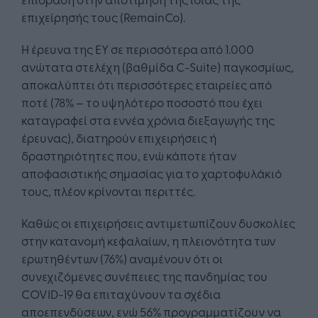
επιχείρησής τους (RemainCo).
Η έρευνα της EY σε περισσότερα από 1.000
ανώτατα στελέχη (βαθμίδα C-Suite) παγκοσμίως,
αποκαλύπτει ότι περισσότερες εταιρείες από
ποτέ (78% – το υψηλότερο ποσοστό που έχει
καταγραφεί στα εννέα χρόνια διεξαγωγής της
έρευνας), διατηρούν επιχειρήσεις ή
δραστηριότητες που, ενώ κάποτε ήταν
αποφασιστικής σημασίας για το χαρτοφυλάκιό
τους, πλέον κρίνονται περιττές.
Καθώς οι επιχειρήσεις αντιμετωπίζουν δυσκολίες
στην κατανομή κεφαλαίων, η πλειονότητα των
ερωτηθέντων (76%) αναμένουν ότι οι
συνεχιζόμενες συνέπειες της πανδημίας του
COVID-19 θα επιταχύνουν τα σχέδια
αποεπενδύσεων, ενώ 56% προγραμματίζουν να