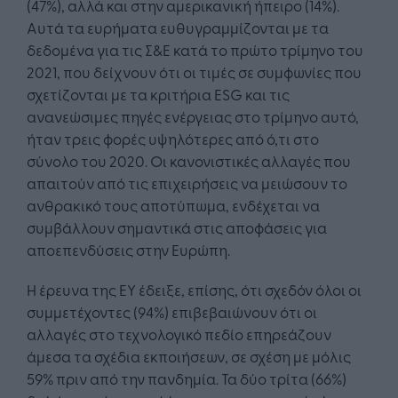
(47%), αλλά και στην αμερικανική ήπειρο (14%).
Αυτά τα ευρήματα ευθυγραμμίζονται με τα
δεδομένα για τις Σ&Ε κατά το πρώτο τρίμηνο του
2021, που δείχνουν ότι οι τιμές σε συμφωνίες που
σχετίζονται με τα κριτήρια ESG και τις
ανανεώσιμες πηγές ενέργειας στο τρίμηνο αυτό,
ήταν τρεις φορές υψηλότερες από ό,τι στο
σύνολο του 2020. Οι κανονιστικές αλλαγές που
απαιτούν από τις επιχειρήσεις να μειώσουν το
ανθρακικό τους αποτύπωμα, ενδέχεται να
συμβάλλουν σημαντικά στις αποφάσεις για
αποεπενδύσεις στην Ευρώπη.
Η έρευνα της ΕΥ έδειξε, επίσης, ότι σχεδόν όλοι οι
συμμετέχοντες (94%) επιβεβαιώνουν ότι οι
αλλαγές στο τεχνολογικό πεδίο επηρεάζουν
άμεσα τα σχέδια εκποιήσεων, σε σχέση με μόλις
59% πριν από την πανδημία. Τα δύο τρίτα (66%)