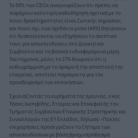
Το 59% των CEOs αναγνωρίζουν ότι πρέπει να
παρέχουν καλύτερη καθοδήγηση σχετικά με το
ποιες δραστηριότητες είναι ζωτικής σημασίας
και ποιες όχι, ενώ σχεδόν οι μισοί (44%) δηλώνουν
ότι δυσκολεύονται να εξηγήσουν το σκεπτικό
τους για αποεπενδύσεις στο Διοικητικό
Συμβούλιο και τα βασικά ενδιαφερόμενα μέρη.
Ταυτόχρονα, μόλις το 37% θεωρούν ότι η
ευθυγράμμιση με το όραμα ή την αποστολή της
εταιρείας, αποτελεί παράγοντα για τον
προσδιορισμό των εκποιήσεων.
Σχολιάζοντας τα ευρήματα της έρευνας, ο κος
Τάσος Ιωσηφίδης, Εταίρος και Επικεφαλής του
Τμήματος Συμβούλων Εταιρικής Στρατηγικής και
Συναλλαγών της ΕΥ Ελλάδος, δήλωσε: «Πολλές
επιχειρήσεις προσεγγίζουν το ζήτημα των
αποεπενδύσεων με βάση βραχυπρόθεσμα