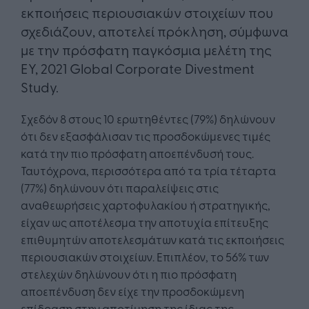
εκποιήσεις περιουσιακών στοιχείων που
σχεδιάζουν, αποτελεί πρόκληση, σύμφωνα
με την πρόσφατη παγκόσμια μελέτη της
EY, 2021 Global Corporate Divestment
Study.
Σχεδόν 8 στους 10 ερωτηθέντες (79%) δηλώνουν
ότι δεν εξασφάλισαν τις προσδοκώμενες τιμές
κατά την πιο πρόσφατη αποεπένδυσή τους.
Ταυτόχρονα, περισσότερα από τα τρία τέταρτα
(77%) δηλώνουν ότι παραλείψεις στις
αναθεωρήσεις χαρτοφυλακίου ή στρατηγικής,
είχαν ως αποτέλεσμα την αποτυχία επίτευξης
επιθυμητών αποτελεσμάτων κατά τις εκποιήσεις
περιουσιακών στοιχείων. Επιπλέον, το 56% των
στελεχών δηλώνουν ότι η πιο πρόσφατη
αποεπένδυση δεν είχε την προσδοκώμενη
επίδραση στην αποτίμηση της ίδιας της