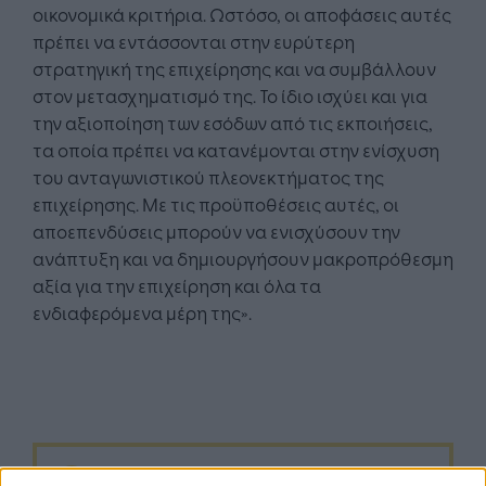
οικονομικά κριτήρια. Ωστόσο, οι αποφάσεις αυτές
πρέπει να εντάσσονται στην ευρύτερη
στρατηγική της επιχείρησης και να συμβάλλουν
στον μετασχηματισμό της. Το ίδιο ισχύει και για
την αξιοποίηση των εσόδων από τις εκποιήσεις,
τα οποία πρέπει να κατανέμονται στην ενίσχυση
του ανταγωνιστικού πλεονεκτήματος της
επιχείρησης. Με τις προϋποθέσεις αυτές, οι
αποεπενδύσεις μπορούν να ενισχύσουν την
ανάπτυξη και να δημιουργήσουν μακροπρόθεσμη
αξία για την επιχείρηση και όλα τα
ενδιαφερόμενα μέρη της».
Google News
Ακολουθήστε το
στο