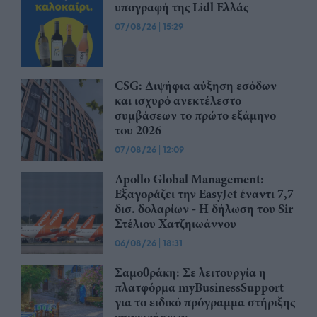
υπογραφή της Lidl Ελλάς
07/08/26
|
15:29
CSG: Διψήφια αύξηση εσόδων
και ισχυρό ανεκτέλεστο
συμβάσεων το πρώτο εξάμηνο
του 2026
07/08/26
|
12:09
Apollo Global Management:
Εξαγοράζει την EasyJet έναντι 7,7
δισ. δολαρίων - Η δήλωση του Sir
Στέλιου Χατζηιωάννου
06/08/26
|
18:31
Σαμοθράκη: Σε λειτουργία η
πλατφόρμα myBusinessSupport
για το ειδικό πρόγραμμα στήριξης