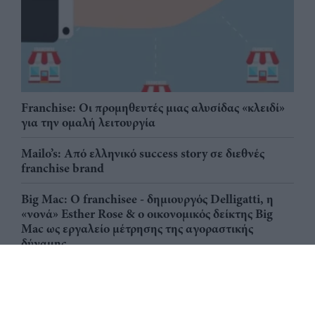
Franchise: Οι προμηθευτές μιας αλυσίδας «κλειδί»
για την ομαλή λειτουργία
Mailo’s: Από ελληνικό success story σε διεθνές
franchise brand
Big Mac: Ο franchisee - δημιουργός Delligatti, η
«νονά» Esther Rose & ο οικονομικός δείκτης Big
Mac ως εργαλείο μέτρησης της αγοραστικής
δύναμης