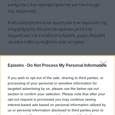
ενισχύσεις που προσμετρώνται για τον έλεγχο
της σώρευσης.
Η αξιολόγηση θα είναι άμεση και η εκταμίευση της
επιχορήγησης θα γίνεται αμέσως μετά την
έγκριση και την ένταξη στη δράση, χωρίς δηλαδή
να απαιτηθεί η υποβολή νέας αίτησης.
Για περισσότερες πληροφορίες για το
πρόγραμμα μπορείτε να επικοινωνήσετε με την
Epixeiro -
Do Not Process My Personal Information
HFT Consultants
στο τηλ 2106565400 ή στο
info@hft.gr.
If you wish to opt-out of the sale, sharing to third parties, or
processing of your personal or sensitive information for
targeted advertising by us, please use the below opt-out
section to confirm your selection. Please note that after your
opt-out request is processed you may continue seeing
interest-based ads based on personal information utilized by
us or personal information disclosed to third parties prior to