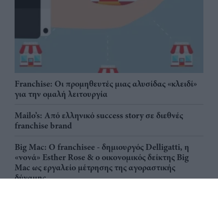
Franchise: Οι προμηθευτές μιας αλυσίδας «κλειδί»
για την ομαλή λειτουργία
Mailo’s: Από ελληνικό success story σε διεθνές
franchise brand
Big Mac: Ο franchisee - δημιουργός Delligatti, η
«νονά» Esther Rose & ο οικονομικός δείκτης Big
Mac ως εργαλείο μέτρησης της αγοραστικής
δύναμης