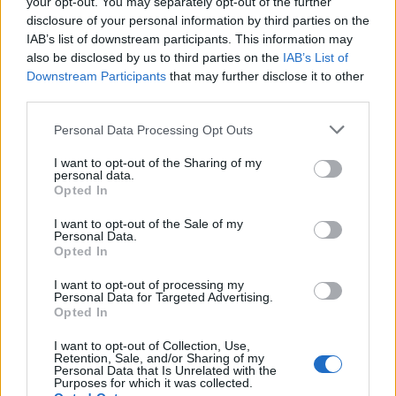
your opt-out. You may separately opt-out of the further
Google News
Ακολουθήστε το
στο
disclosure of your personal information by third parties on the
και μάθετε πρώτοι όλα τα επιχειρηματικά νέα
IAB’s list of downstream participants. This information may
also be disclosed by us to third parties on the
IAB’s List of
Downstream Participants
that may further disclose it to other
Δείτε όλες τις τελευταίες επιχειρηματικές
third parties.
Ειδήσεις
από την Ελλάδα και τον κόσμο στο
Personal Data Processing Opt Outs
I want to opt-out of the Sharing of my
personal data.
Opted In
Σχολιάστε
I want to opt-out of the Sale of my
Personal Data.
Opted In
... σχόλια
| Κάνε click για να σχολιάσεις
I want to opt-out of processing my
Personal Data for Targeted Advertising.
Opted In
I want to opt-out of Collection, Use,
Retention, Sale, and/or Sharing of my
Personal Data that Is Unrelated with the
Purposes for which it was collected.