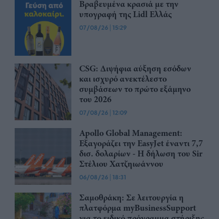
Βραβευμένα κρασιά με την
υπογραφή της Lidl Ελλάς
07/08/26
|
15:29
CSG: Διψήφια αύξηση εσόδων
και ισχυρό ανεκτέλεστο
συμβάσεων το πρώτο εξάμηνο
του 2026
07/08/26
|
12:09
Apollo Global Management:
Εξαγοράζει την EasyJet έναντι 7,7
δισ. δολαρίων - Η δήλωση του Sir
Στέλιου Χατζηιωάννου
06/08/26
|
18:31
Σαμοθράκη: Σε λειτουργία η
πλατφόρμα myBusinessSupport
για το ειδικό πρόγραμμα στήριξης