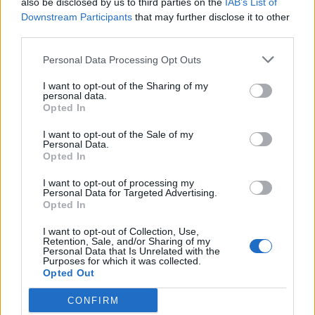
also be disclosed by us to third parties on the
IAB’s List of
07/08/26
|
16:53
Downstream Participants
that may further disclose it to other
third parties.
Ατρόμητος και Novibet
Personal Data Processing Opt Outs
ανανεώνουν τη συνεργασία τους
μέχρι το 2028
I want to opt-out of the Sharing of my
personal data.
07/08/26
|
15:48
Opted In
I want to opt-out of the Sale of my
Βραβευμένα κρασιά με την
Personal Data.
Opted In
υπογραφή της Lidl Ελλάς
07/08/26
|
15:29
I want to opt-out of processing my
Personal Data for Targeted Advertising.
Opted In
I want to opt-out of Collection, Use,
CSG: Διψήφια αύξηση εσόδων
Retention, Sale, and/or Sharing of my
Personal Data that Is Unrelated with the
και ισχυρό ανεκτέλεστο
Purposes for which it was collected.
συμβάσεων το πρώτο εξάμηνο
Opted Out
του 2026
CONFIRM
07/08/26
|
12:09