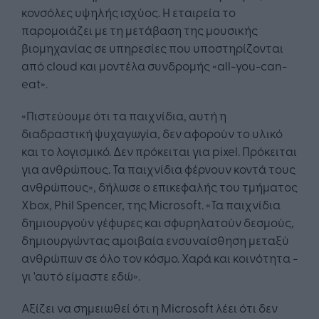
κονσόλες υψηλής ισχύος. Η εταιρεία το
παρομοιάζει με τη μετάβαση της μουσικής
βιομηχανίας σε υπηρεσίες που υποστηρίζονται
από cloud και μοντέλα συνδρομής «all-you-can-
eat».
«Πιστεύουμε ότι τα παιχνίδια, αυτή η
διαδραστική ψυχαγωγία, δεν αφορούν το υλικό
και το λογισμικό. Δεν πρόκειται για pixel. Πρόκειται
για ανθρώπους. Τα παιχνίδια φέρνουν κοντά τους
ανθρώπους», δήλωσε ο επικεφαλής του τμήματος
Xbox, Phil Spencer, της Microsoft. «Τα παιχνίδια
δημιουργούν γέφυρες και σφυρηλατούν δεσμούς,
δημιουργώντας αμοιβαία ενσυναίσθηση μεταξύ
ανθρώπων σε όλο τον κόσμο. Χαρά και κοινότητα -
γι 'αυτό είμαστε εδώ».
Αξίζει να σημειωθεί ότι η Microsoft λέει ότι δεν