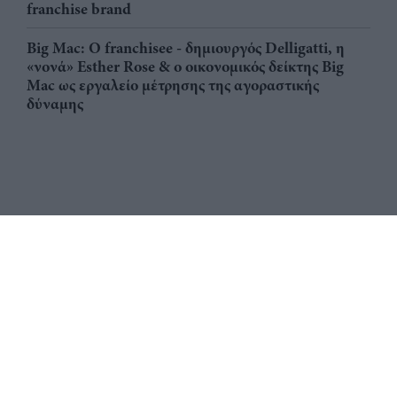
franchise brand
Big Mac: Ο franchisee - δημιουργός Delligatti, η
«νονά» Esther Rose & ο οικονομικός δείκτης Big
Mac ως εργαλείο μέτρησης της αγοραστικής
δύναμης