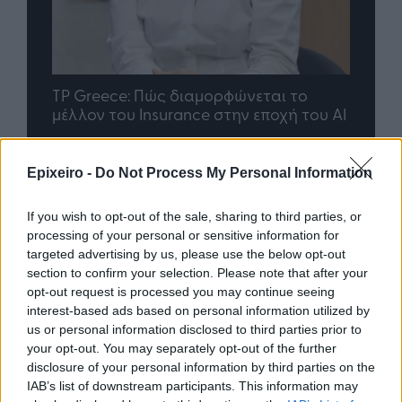
nd.gr
TP Greece: Πώς διαμορφώνεται το
Η ομ
άθε
μέλλον του Insurance στην εποχή του AI
σου 
Epixeiro -
Do Not Process My Personal Information
Advertorial
If you wish to opt-out of the sale, sharing to third parties, or
processing of your personal or sensitive information for
targeted advertising by us, please use the below opt-out
section to confirm your selection. Please note that after your
Περισσότερα από το
opt-out request is processed you may continue seeing
interest-based ads based on personal information utilized by
us or personal information disclosed to third parties prior to
your opt-out. You may separately opt-out of the further
Trade Estates: Στην κατοχή της το
disclosure of your personal information by third parties on the
50% του Sofia South Ring Mall με
IAB’s list of downstream participants. This information may
τίμημα 49,35 εκατ. ευρώ