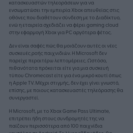
κατασκευαστών τηλεοράσεων για να
ενσωματώσει την εμπειρία Xbox απευθείας στις
οθόνες που διαθέτουν σύνδεση με το Διαδίκτυο,
ενώ η εταιρεία σχεδιάζει να φέρει gaming cloud
στην εφαρμογή Xbox για PC αργότερα φέτος.
Δεν είναι σαφές πώς θα μοιάζουν αυτές οι νέες
συσκευές ροής παιχνιδιών. Η Microsoft δεν
παρείχε περαιτέρω λεπτομέρειες. Ωστόσο,
πιθανότατα πρόκειται είτε για μια συσκευή
τύπου Chromecast είτε για ένα μικρό κουτί όπως
η Apple TV. Μέχρι στιγμής, δεν έχει γίνει γνωστό,
επίσης, με ποιους κατασκευαστές τηλεόρασης θα
συνεργαστεί.
Η Microsoft, με το Xbox Game Pass Ultimate,
επιτρέπει ήδη στους συνδρομητές της να
παίζουν περισσότερα από 100 παιχνίδια
κονσόλας σε Android. Σε λίγες εβδομάδες, θα