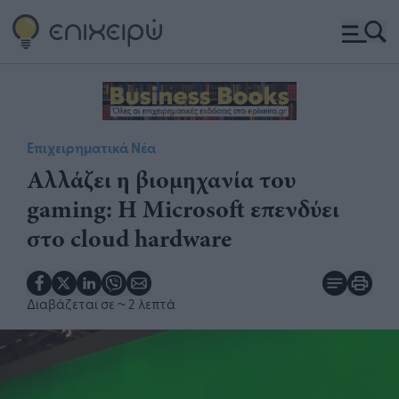
Επιχειρηματικά Νέα
Αλλάζει η βιομηχανία του
gaming: Η Microsoft επενδύει
στο cloud hardware
Διαβάζεται σε
~ 2 λεπτά