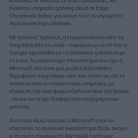
διαθέσει υπηρεσία gaming cloud σε Edge,
Chrome και Safari, για όλους τους συνδρομητές
Xbox Game Pass Ultimate.
Με πολλούς τρόπους, η εταιρεία αποσυνδέει τα
παιχνίδια από το υλικό - παρόμοιο με αυτό που η
Google προσπαθεί με τη Stadia και η Amazon με
το Luna. Το μεγαλύτερο πλεονέκτημα που έχει η
Microsoft εδώ είναι μια μεγάλη βιβλιοθήκη
δημοφιλών παιχνιδιών, κάτι που λείπει ως επί το
πλείστον από ανταγωνιστικές υπηρεσίες, με
εξαίρεση την πλατφόρμα GeForce Now της Nvidia
- αν και αυτή έχει διαφορετικό επιχειρηματικό
μοντέλο.
Αυτό που θέλει να κάνει η Microsoft είναι να
επεκτείνει το συνολικό οικοσύστημα Xbox, ακόμα
κι αν αυτό σημαίνει ότι θα πουλά λιγότερες