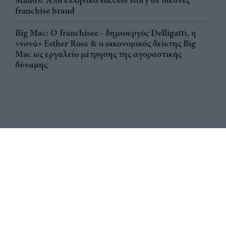
Mailo’s: Από ελληνικό success story σε διεθνές
franchise brand
Big Mac: Ο franchisee - δημιουργός Delligatti, η
«νονά» Esther Rose & ο οικονομικός δείκτης Big
Mac ως εργαλείο μέτρησης της αγοραστικής
δύναμης