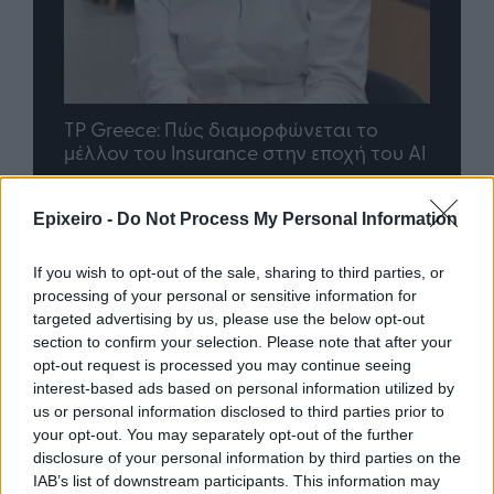
nd.gr
TP Greece: Πώς διαμορφώνεται το
Η ομ
άθε
μέλλον του Insurance στην εποχή του AI
σου 
Epixeiro -
Do Not Process My Personal Information
Advertorial
If you wish to opt-out of the sale, sharing to third parties, or
processing of your personal or sensitive information for
targeted advertising by us, please use the below opt-out
section to confirm your selection. Please note that after your
opt-out request is processed you may continue seeing
Περισσότερα από το
interest-based ads based on personal information utilized by
us or personal information disclosed to third parties prior to
your opt-out. You may separately opt-out of the further
Trade Estates: Στην κατοχή της το
disclosure of your personal information by third parties on the
50% του Sofia South Ring Mall με
IAB’s list of downstream participants. This information may
τίμημα 49,35 εκατ. ευρώ