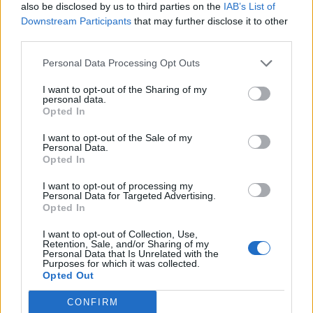
also be disclosed by us to third parties on the
IAB’s List of
07/08/26
|
16:53
Downstream Participants
that may further disclose it to other
third parties.
Ατρόμητος και Novibet
Personal Data Processing Opt Outs
ανανεώνουν τη συνεργασία τους
μέχρι το 2028
I want to opt-out of the Sharing of my
personal data.
07/08/26
|
15:48
Opted In
I want to opt-out of the Sale of my
Personal Data.
Βραβευμένα κρασιά με την
Opted In
υπογραφή της Lidl Ελλάς
I want to opt-out of processing my
07/08/26
|
15:29
Personal Data for Targeted Advertising.
Opted In
I want to opt-out of Collection, Use,
CSG: Διψήφια αύξηση εσόδων
Retention, Sale, and/or Sharing of my
Personal Data that Is Unrelated with the
και ισχυρό ανεκτέλεστο
Purposes for which it was collected.
συμβάσεων το πρώτο εξάμηνο
Opted Out
του 2026
CONFIRM
07/08/26
|
12:09