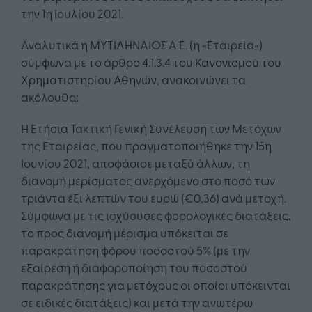
την 1η Ιουλίου 2021.
Αναλυτικά η ΜΥΤΙΛΗΝΑΙΟΣ Α.Ε. (η «Εταιρεία»)
σύμφωνα με το άρθρο 4.1.3.4 του Κανονισμού του
Χρηματιστηρίου Αθηνών, ανακοινώνει τα
ακόλουθα:
Η Ετήσια Τακτική Γενική Συνέλευση των Μετόχων
της Εταιρείας, που πραγματοποιήθηκε την 15η
Ιουνίου 2021, αποφάσισε μεταξύ άλλων, τη
διανομή μερίσματος ανερχόμενο στο ποσό των
τριάντα έξι λεπτών του ευρώ (€0,36) ανά μετοχή.
Σύμφωνα με τις ισχύουσες φορολογικές διατάξεις,
το προς διανομή μέρισμα υπόκειται σε
παρακράτηση φόρου ποσοστού 5% (με την
εξαίρεση ή διαφοροποίηση του ποσοστού
παρακράτησης για μετόχους οι οποίοι υπόκεινται
σε ειδικές διατάξεις) και μετά την ανωτέρω