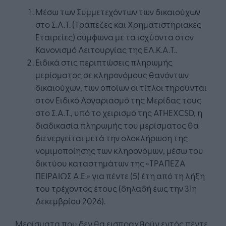
Μέσω των Συμμετεχόντων των δικαιούχων
στο Σ.Α.Τ. (Τράπεζες και Χρηματιστηριακές
Εταιρείες) σύμφωνα με τα ισχύοντα στον
Κανονισμό Λειτουργίας της ΕΛ.Κ.Α.Τ..
Ειδικά στις περιπτώσεις πληρωμής
μερίσματος σε κληρονόμους θανόντων
δικαιούχων, των οποίων οι τίτλοι τηρούνται
στον Ειδικό Λογαριασμό της Μερίδας τους
στο Σ.Α.Τ., υπό το χειρισμό της ATHEXCSD, η
διαδικασία πληρωμής του μερίσματος θα
διενεργείται μετά την ολοκλήρωση της
νομιμοποίησης των κληρονόμων, μέσω του
δικτύου καταστημάτων της «ΤΡΑΠΕΖΑ
ΠΕΙΡΑΙΩΣ Α.Ε.» για πέντε (5) έτη από τη λήξη
του τρέχοντος έτους (δηλαδή έως την 31η
Δεκεμβρίου 2026).
Μερίσματα που δεν θα εισπραχθούν εντός πέντε