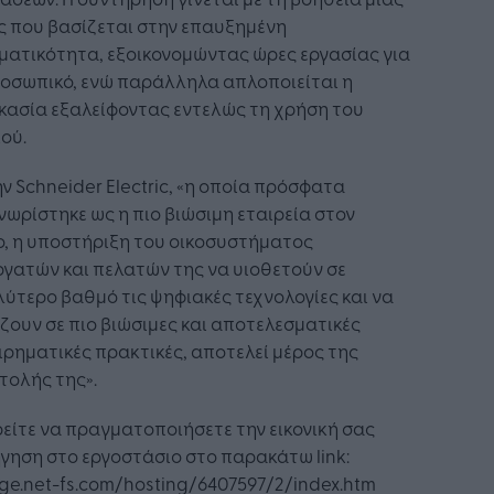
ς που βασίζεται στην επαυξημένη
ματικότητα, εξοικονομώντας ώρες εργασίας για
ροσωπικό, ενώ παράλληλα απλοποιείται η
κασία εξαλείφοντας εντελώς τη χρήση του
ού.
ην Schneider Electric, «η οποία πρόσφατα
ωρίστηκε ως η πιο βιώσιμη εταιρεία στον
ο, η υποστήριξη του οικοσυστήματος
γατών και πελατών της να υιοθετούν σε
ύτερο βαθμό τις ψηφιακές τεχνολογίες και να
ζουν σε πιο βιώσιμες και αποτελεσματικές
ιρηματικές πρακτικές, αποτελεί μέρος της
τολής της».
ίτε να πραγματοποιήσετε την εικονική σας
γηση στο εργοστάσιο στο παρακάτω link:
ge.net-fs.com/hosting/6407597/2/index.htm