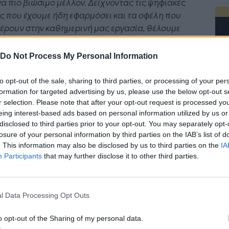
να πιο βιώσιμο μέλλον. Δείχνοντας τις ψηφιακές
ς που έχουμε ήδη εφαρμόσει και τα οφέλη που
έρουν στην καθημερινή μας εργασία, θέλουμε
νθαρρύνουμε όλο
τον κόσμο
να ξεκινήσ
ει
τη
κασία»,
δήλωσε ο Peter Hermann, Πρόεδρος του
Do Not Process My Personal Information
er Νοτιοανατολικής Ευρώπης.
to opt-out of the sale, sharing to third parties, or processing of your per
τή την περιοχή της Ευρώπης, η Schneider
formation for targeted advertising by us, please use the below opt-out s
ric έχει ισχυρή παρουσία και χάρη στο επιδέξιο
r selection. Please note that after your opt-out request is processed y
ικό δυναμικό της αποτελεί ένα σημαντικό
eing interest-based ads based on personal information utilized by us or
disclosed to third parties prior to your opt-out. You may separately opt-
ρο γνώσης. Μερικά παραδείγματα αποτελούν το
losure of your personal information by third parties on the IAB’s list of
 Grid Research and Development Hub στη
. This information may also be disclosed by us to third parties on the
IA
α, οι βιομηχανικές μονάδες, το περιφερειακό
Participants
that may further disclose it to other third parties.
ο διανομής της καθώς και η ομάδα Υπηρεσιών
Η Τεχνητή Νοημοσύνη: το νέο
ειας και Βιωσιμότητας στην Ουγγαρία. «Στην
λειτουργικό σύστημα της
επιχείρησης
ider είμαστε συνεπείς, καθώς προσφέρουμε
l Data Processing Opt Outs
αγορά λύσεις και υπηρεσίες που έχουν ήδη
οιηθεί για τη ψηφιοποίηση των δικών μας
o opt-out of the Sharing of my personal data.