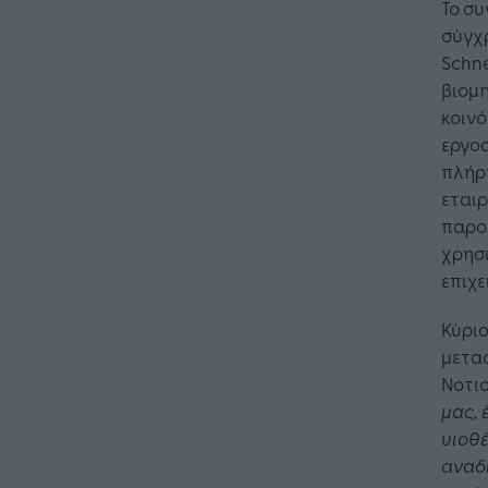
Το συ
σύγχρ
Schne
βιομη
κοινό
εργοσ
πλήρη
εταιρ
παρο
χρησι
επιχε
Κύριο
μετα
Νοτι
μας, 
υιοθ
αναδι