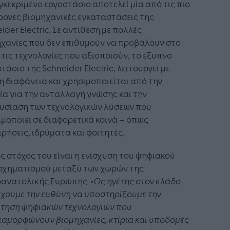
γκεκριμένο εργοστάσιο αποτελεί μία από τις πιο
ονες βιομηχανικές εγκαταστάσεις της
ider Electric. Σε αντίθεση με πολλές
χανίες που δεν επιθυμούν να προβάλουν στο
 τις τεχνολογίες που αξιοποιούν, το έξυπνο
τάσιο της Schneider Electric, λειτουργεί με
 διαφάνεια και χρησιμοποιείται από την
ία για την ανταλλαγή γνώσης και την
υσίαση των τεχνολογικών λύσεων που
μοποιεί σε διαφορετικά κοινά – όπως
ιρήσεις, ιδρύματα και φοιτητές.
ς στόχος του είναι η ενίσχυση του ψηφιακού
σχηματισμού μεταξύ των χωρών της
οανατολικής Ευρώπης.
«Ως ηγέτης στον κλάδο
έχουμε την ευθύνη να υποστηρίξουμε την
έτηση ψηφιακών τεχνολογιών που
αμορφώνουν βιομηχανίες, κτίρια και υποδομές