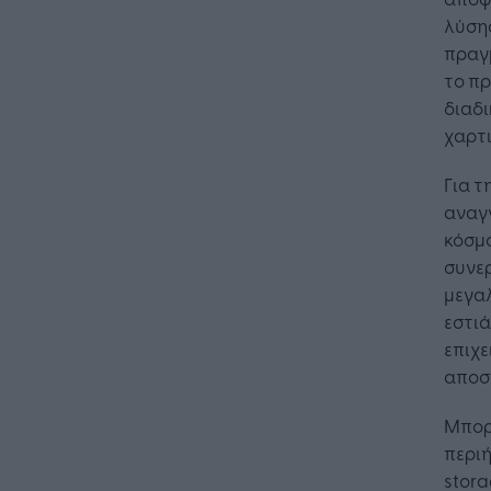
λύση
πραγ
το π
διαδι
χαρτι
Για τ
αναγν
κόσμ
συνερ
μεγαλ
εστιά
επιχε
αποσ
Μπορε
περιή
stora