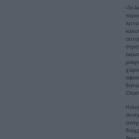
«To A
πέρα
λειτο
καλύπ
αυτο
στρατ
έκανα
μακρ
χώρο,
αφοσί
δηλών
Chart
Η συγ
συνε
αναγν
διαχρ
δημιο