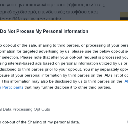
ου για την επικοινωνία με υποψήφιους πελάτες,
ομικό σχεδιασμό, επενδυτικές αποφάσεις και
ίριση βέλτιστων πρακτικών.
ia Suite, αξιολογήθηκε για το 'Advisor Desktop'
Do Not Process My Personal Information
και τις workflow δυνατότητες που παρέχει το
μα στους Portfolio Managers και τους πελάτες
to opt-out of the sale, sharing to third parties, or processing of your per
formation for targeted advertising by us, please use the below opt-out s
παγκοσμίως, προσφέροντας “holistic financial
r selection. Please note that after your opt-out request is processed y
ess” και μια προηγμένη front-office εμπειρία. Με
eing interest-based ads based on personal information utilized by us or
τις συγκεκριμένες παραμέτρους η Chartis
disclosed to third parties prior to your opt-out. You may separately opt-
rch αναγνωρίζει τη συμβολή της Profile στον
losure of your personal information by third parties on the IAB’s list of
ο του Wealth Management, κατατάσσοντάς την
. This information may also be disclosed by us to third parties on the
IA
Participants
that may further disclose it to other third parties.
ς «Category Leaders» παγκόσμιου κύρους στο
ch Quadrant Report.
Η Τεχνητή Νοημοσύνη: το νέο
Οι προσλήψεις
λειτουργικό σύστημα της
Jobfind.gr ως
στε ιδιαίτερα ικανοποιημένοι για την σημαντική
l Data Processing Opt Outs
επιχείρησης
«σύμμαχος» γι
ιση από μία παγκοσμίου φήμης εταιρεία
επιχείρηση κα
σεων όπως η Chartis, η οποία αξιολογεί την
o opt-out of the Sharing of my personal data.