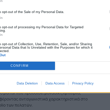
In
 κάλυψη του προϊόντος, τις υλοποιήσεις, τα
α των πελατών και την απόδοση του προϊόντος
o opt-out of the Sale of my Personal Data.
θος χρόνου. Η Profile έχει επενδύσει στο Axia, τη
In
νώς αναγνωρισμένη πλατφόρμα Διαχείρισης
ύσεων, για να προσφέρει στους πελάτες της μια
to opt-out of processing my Personal Data for Targeted
ing.
δα σύγχρονων και καινοτόμων λειτουργιών
In
 να ανταποκριθούν επιτυχώς στις απαιτήσεις
γοράς» δηλώνει ο κ. Ευάγγελος Αγγελίδης, CEO
o opt-out of Collection, Use, Retention, Sale, and/or Sharing
ersonal Data that Is Unrelated with the Purposes for which it
ofile.
lected.
Out
ωτοποριακή πλατφόρμα Axia, καλύπτει πλήρως
CONFIRM
νάγκες των σύγχρονων Portfolio Managers.
έρει ευελιξία, καινοτόμες λειτουργίες, Robo
sory χαρακτηριστικά, αυτοματοποιημένη
Data Deletion
Data Access
Privacy Policy
υργικότητα για Custody και Onboarding, κι ένα
ό portal που προσδίδει μοναδική εμπειρία,
φέροντας ανταγωνιστικά χαρακτηριστικά στο
olio των πελατών.