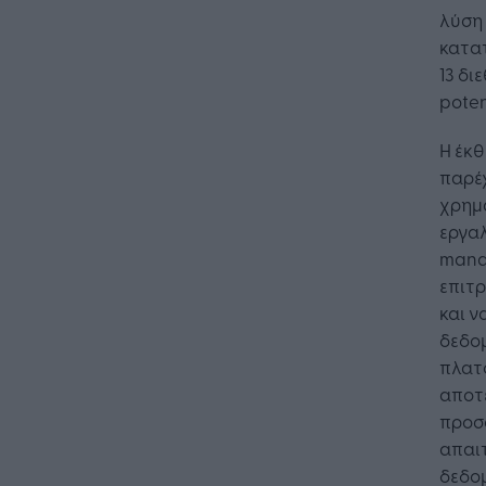
λύση 
κατα
13 δι
poten
Η έκθ
παρέ
χρημα
εργαλ
manag
επιτρ
και ν
δεδομ
πλατφ
αποτε
προσ
απαιτ
δεδομ