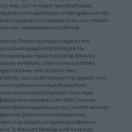
της Axia, για τον τομέα των επενδύσεων,
τάχθηκαν στο υψηλότερο τεταρτημόριο μεταξύ
εθνών εταιρειών στις παραμέτρους των «market
tial» και «completeness of offering».
εση της Chartis αξιολογεί εταιρείες που
χουν ολοκληρωμένη πρόταση για τον
τοοικονομικό τομέα σε Desktop Advisory
εία και workflows, τόσο για τους portfolio
ers αλλά και τους πελάτες τους,
έποντάς τους να βελτιώνουν την εργασία τους
α επιτυγχάνουν καλύτερη διασύνδεση
ένων και κεντρική διαχείριση. Οι εν λόγω
όρμες είναι κορυφαίες στο είδος τους και
λούν βασικό εργαλείο για τους wealth advisors
φέροντας βέλτιστη ανταπόκριση στις
ήσεις της αγοράς και άμεση πρόσβαση σε
ένα. Το Advisor's Desktop είναι το κέντρο