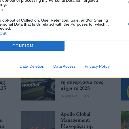
to opt-out of processing my Personal Data for Targeted
ing.
... σχόλια
| Κάνε click για να σχολιάσεις
In
o opt-out of Collection, Use, Retention, Sale, and/or Sharing
ersonal Data that Is Unrelated with the Purposes for which it
lected.
Out
CONFIRM
Data Deletion
Data Access
Privacy Policy
ην
Ατρόμητος και
%
Novibet ανανεώνουν
ing
τη συνεργασία τους
,35
μέχρι το 2028
07/08/26
|
15:48
Apollo Global
αι
Management:
το
Εξαγοράζει την