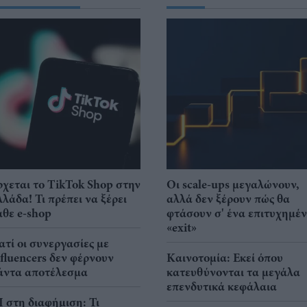
ρχεται το TikTok Shop στην
Οι scale-ups μεγαλώνουν,
λλάδα! Τι πρέπει να ξέρει
αλλά δεν ξέρουν πώς θα
άθε e-shop
φτάσουν σ' ένα επιτυχημέ
«exit»
ιατί οι συνεργασίες με
nfluencers δεν φέρνουν
Καινοτομία: Εκεί όπου
άντα αποτέλεσμα
κατευθύνονται τα μεγάλα
επενδυτικά κεφάλαια
I στη διαφήμιση: Τι