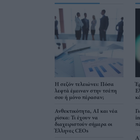
Η σεζόν τελειώνει: Πόσα
Έ
λεφτά έμειναν στην τσέπη
Ε
σου ή μόνο πέρασαν;
κ
Ανθεκτικότητα, AI και νέα
Γ
ρίσκα: Τι έχουν να
i
διαχειριστούν σήμερα οι
π
Έλληνες CEOs
A