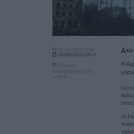
22/06/2021 | 12:54
08/08/2025 | 09:27
Η Ap
Ειδήσεις
|
γερμ
Επιχειρηματικά Νέα
,
Διεθνή
Η ετα
διάλο
οποια
Οι F
παρόμ
γερμα