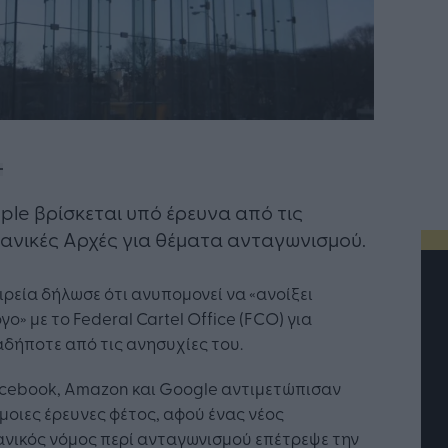
ple βρίσκεται υπό έρευνα από τις
ανικές Αρχές για θέματα ανταγωνισμού.
ιρεία δήλωσε ότι ανυπομονεί να «ανοίξει
γο» με το Federal Cartel Office (FCO) για
δήποτε από τις ανησυχίες του.
acebook, Amazon και Google αντιμετώπισαν
οιες έρευνες φέτος, αφού ένας νέος
νικός νόμος περί ανταγωνισμού επέτρεψε την