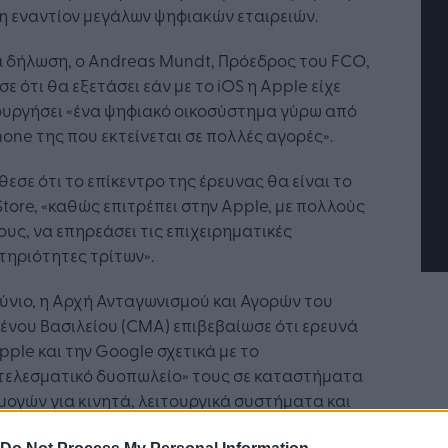
 εναντίον μεγάλων ψηφιακών εταιρειών.
α δήλωση, ο Andreas Mundt, Πρόεδρος του FCO,
ε ότι θα εξετάσει εάν με το iOS η Apple είχε
τή Νοημοσύνη: το νέο
Οι προσλήψεις αλλάζουν: To
ουργήσει «ένα ψηφιακό οικοσύστημα γύρω από
γικό σύστημα της
Jobfind.gr ως στρατηγικός
hone της που εκτείνεται σε πολλές αγορές».
ησης
«σύμμαχος» για κάθε
επιχείρηση και εργαζόμενο
εσε ότι το επίκεντρο της έρευνας θα είναι το
tore, «καθώς επιτρέπει στην Apple, με πολλούς
υς, να επηρεάσει τις επιχειρηματικές
ηριότητες τρίτων».
ούνιο, η Αρχή Ανταγωνισμού και Αγορών του
νου Βασιλείου (CMA) επιβεβαίωσε ότι ερευνά
pple και την Google σχετικά με το
τελεσματικό δυοπωλείο» τους σε καταστήματα
ογών για κινητά, λειτουργικά συστήματα και
ράμματα περιήγησης ιστού.