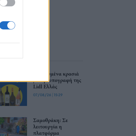
Βραβευμένα κρασιά
με την υπογραφή της
Lidl Ελλάς
07/08/26
|
15:29
Σαμοθράκη: Σε
λειτουργία η
πλατφόρμα