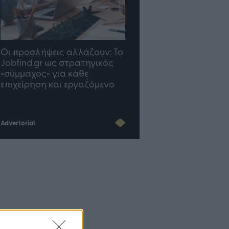
TP Greece: Πώς
Η ομάδα σου μεγαλώνε
διαμορφώνεται το μέλλον
γραφείο σου ακολουθε
του Insurance στην εποχή
του AI
Advertorial