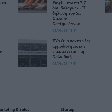
ώτο
EasyJet έναντι 7,7
δισ. δολαρίων - Η
δήλωση του Sir
Στέλιου
Χατζηιωάννου
06/08/26
|
18:31
ΕΥΑΘ: Αποκτά νέες
αρμοδιότητες και
υ
επεκτείνεται στη
Χαλκιδική
06/08/26
|
17:41
arketing & Sales
Startup