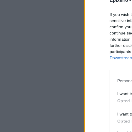
Epixeiro -
If you wish 
sensitive in
confirm you
continue se
information 
further disc
participants
Downstream 
Persona
I want t
Opted 
I want t
Σχο
Opted 