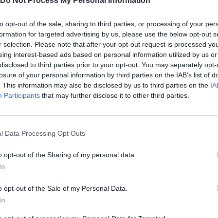
Do Not Process My Personal Information
to opt-out of the sale, sharing to third parties, or processing of your per
formation for targeted advertising by us, please use the below opt-out s
Ακολουθήστε το
στο
r selection. Please note that after your opt-out request is processed y
Google News
και μάθετε πρώτοι
eing interest-based ads based on personal information utilized by us or
όλα τα επιχειρηματικά νέα
disclosed to third parties prior to your opt-out. You may separately opt-
losure of your personal information by third parties on the IAB’s list of
. This information may also be disclosed by us to third parties on the
IA
Participants
that may further disclose it to other third parties.
Δείτε όλες τις τελευταίες
επιχειρηματικές
Ειδήσεις
από την
Ελλάδα και τον κόσμο στο
l Data Processing Opt Outs
o opt-out of the Sharing of my personal data.
In
o opt-out of the Sale of my Personal Data.
λιάστε
In