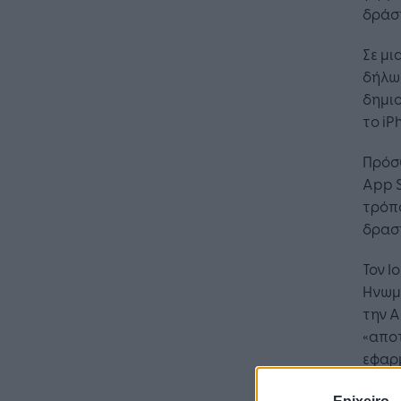
δράση
Σε μι
δήλωσ
Η Τεχνη
δημι
λειτουρ
το iP
επιχείρ
Πρόσθ
App S
τρόπο
δραστ
Τον Ι
Ηνωμέ
την A
«απο
εφαρμ
προγ