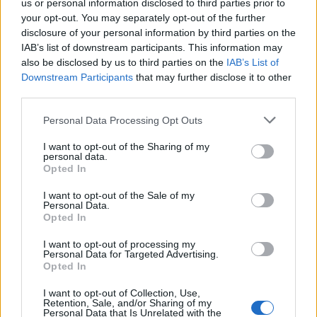
us or personal information disclosed to third parties prior to
your opt-out. You may separately opt-out of the further
CSG: Διψήφια αύξηση εσόδων
disclosure of your personal information by third parties on the
και ισχυρό ανεκτέλεστο
IAB’s list of downstream participants. This information may
συμβάσεων το πρώτο εξάμηνο
also be disclosed by us to third parties on the
IAB’s List of
του 2026
Downstream Participants
that may further disclose it to other
third parties.
07/08/26
|
12:09
Personal Data Processing Opt Outs
Apollo Global Management:
Εξαγοράζει την EasyJet έναντι 7,7
I want to opt-out of the Sharing of my
δισ. δολαρίων - Η δήλωση του Sir
personal data.
Στέλιου Χατζηιωάννου
Opted In
06/08/26
|
18:31
I want to opt-out of the Sale of my
Personal Data.
Σαμοθράκη: Σε λειτουργία η
Opted In
πλατφόρμα myBusinessSupport
I want to opt-out of processing my
για το ειδικό πρόγραμμα στήριξης
Personal Data for Targeted Advertising.
επιχειρήσεων
Opted In
06/08/26
|
18:07
I want to opt-out of Collection, Use,
Retention, Sale, and/or Sharing of my
Ο Όμιλος Qualco επεκτείνει τη
Personal Data that Is Unrelated with the