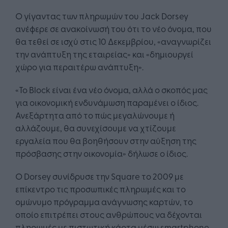
Ο γίγαντας των πληρωμών του Jack Dorsey
ανέφερε σε ανακοίνωσή του ότι το νέο όνομα, που
θα τεθεί σε ισχύ στις 10 Δεκεμβρίου, «αναγνωρίζει
την ανάπτυξη της εταιρείας» και «δημιουργεί
χώρο για περαιτέρω ανάπτυξη».
«Το Block είναι ένα νέο όνομα, αλλά ο σκοπός μας
για οικονομική ενδυνάμωση παραμένει ο ίδιος.
Ανεξάρτητα από το πώς μεγαλώνουμε ή
αλλάζουμε, θα συνεχίσουμε να χτίζουμε
εργαλεία που θα βοηθήσουν στην αύξηση της
πρόσβασης στην οικονομία» δήλωσε ο ίδιος.
Ο Dorsey συνίδρυσε την Square το 2009 με
επίκεντρο τις προσωπικές πληρωμές και το
ομώνυμο πρόγραμμα ανάγνωσης καρτών, το
οποίο επιτρέπει στους ανθρώπους να δέχονται
πληρωμές με πιστωτική κάρτα μέσω smartphone.