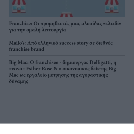
Franchise: Οι προμηθευτές μιας αλυσίδας «κλειδί»
για την ομαλή λειτουργία
Mailo’s: Από ελληνικό success story σε διεθνές
franchise brand
Big Mac: Ο franchisee - δημιουργός Delligatti, η
«νονά» Esther Rose & ο οικονομικός δείκτης Big
Mac ως εργαλείο μέτρησης της αγοραστικής
δύναμης