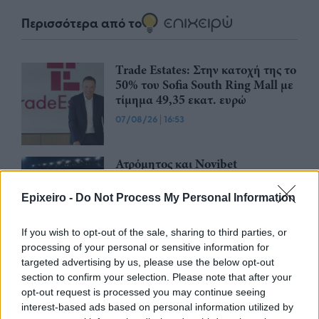
Περισσότερα από το
Trade Estates: Στην κατοχή της το
50% του Sofia South Ring Mall με
τίμημα 49,35 εκατ. ευρώ
07/08/26
|
16:53
Ατρόμητος και Novibet
ανανεώνουν τη συνεργασία τους
μέχρι το 2028
Epixeiro -
Do Not Process My Personal Information
07/08/26
|
15:48
If you wish to opt-out of the sale, sharing to third parties, or
processing of your personal or sensitive information for
Βραβευμένα κρασιά με την
targeted advertising by us, please use the below opt-out
υπογραφή της Lidl Ελλάς
section to confirm your selection. Please note that after your
07/08/26
|
15:29
opt-out request is processed you may continue seeing
interest-based ads based on personal information utilized by