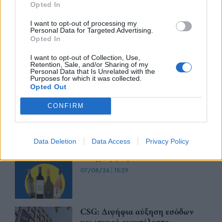
Opted In
Trade Estates: Στην κατοχή της το
I want to opt-out of processing my
50% του Sofia South Ring Mall με
Personal Data for Targeted Advertising.
τίμημα 49,35 εκατ. ευρώ
Opted In
07/08/26
|
16:53
I want to opt-out of Collection, Use,
Retention, Sale, and/or Sharing of my
Personal Data that Is Unrelated with the
Purposes for which it was collected.
Ατρόμητος και Novibet
Opted Out
ανανεώνουν τη συνεργασία τους
μέχρι το 2028
CONFIRM
07/08/26
|
15:48
Data Deletion
Data Access
Privacy Policy
Βραβευμένα κρασιά με την
υπογραφή της Lidl Ελλάς
07/08/26
|
15:29
CSG: Διψήφια αύξηση εσόδων