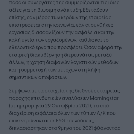
πόσο οι συνεργάτες της συμμερίζονται τις ίδιες
αξίες για τη βιώσιμη ανάπτυξη. Εξετάζουν
επίσης, εάν μέρος των κερδών της εταιρείας
επιστρέφεται στην κοινωνία, εάν οι συνθήκες
εργασίας διασφαλίζουν την ασφάλεια και την
καλή υγεία των εργαζομένων, καθώς και το
εθελοντικό έργο που προσφέρει. Όσον αφορά την
εταιρική διακυβέρνηση διερευνάται, μεταξύ
άλλων, η χρήση διαφανών λογιστικών μεθόδων
και η συμμετοχή των μετόχων στη λήψη
σημαντικών αποφάσεων.
Σύμφωνα με τα στοιχεία της διεθνούς εταιρείας
παροχής επενδυτικών αναλύσεων Morningstar
(με ημερομηνία 29 Οκτωβρίου 2021), τα υπό
διαχείριση κεφάλαια όλων των τύπων Α/Κ που
επικεντρώνονται σε ESG επενδύσεις,
διπλασιάστηκαν στο 9μηνο του 2021 φθάνοντας