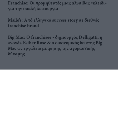
Franchise: Οι προμηθευτές μιας αλυσίδας «κλειδί»
για την ομαλή λειτουργία
Mailo’s: Από ελληνικό success story σε διεθνές
franchise brand
Big Mac: Ο franchisee - δημιουργός Delligatti, η
«νονά» Esther Rose & ο οικονομικός δείκτης Big
Mac ως εργαλείο μέτρησης της αγοραστικής
δύναμης