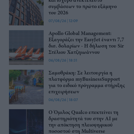
και ισχυρό ανεκτέλεστο
συμβάσεων το πρώτο εξάμηνο
του 2026
07/08/26
|
12:09
Apollo Global Management:
Εξαγοράζει την EasyJet έναντι 7,7
δισ. δολαρίων - Η δήλωση του Sir
Στέλιου Χατζηιωάννου
06/08/26
|
18:31
Σαμοθράκη: Σε λειτουργία η
πλατφόρμα myBusinessSupport
για το ειδικό πρόγραμμα στήριξης
επιχειρήσεων
06/08/26
|
18:07
Ο Όμιλος Qualco επεκτείνει τη
δραστηριότητά του στην ΑΙ με
την απόκτηση πλειοψηφικού
ποσοστού στη Multiverse