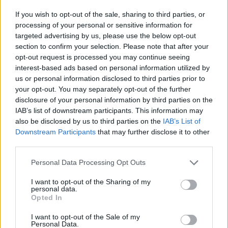
If you wish to opt-out of the sale, sharing to third parties, or
processing of your personal or sensitive information for
targeted advertising by us, please use the below opt-out
section to confirm your selection. Please note that after your
opt-out request is processed you may continue seeing
interest-based ads based on personal information utilized by
us or personal information disclosed to third parties prior to
your opt-out. You may separately opt-out of the further
nd.gr
TP Greece: Πώς διαμορφώνεται το
Η ομ
disclosure of your personal information by third parties on the
άθε
μέλλον του Insurance στην εποχή του AI
σου 
IAB’s list of downstream participants. This information may
also be disclosed by us to third parties on the
IAB’s List of
Downstream Participants
that may further disclose it to other
third parties.
Advertorial
Personal Data Processing Opt Outs
I want to opt-out of the Sharing of my
personal data.
Opted In
Περισσότερα από το
I want to opt-out of the Sale of my
Personal Data.