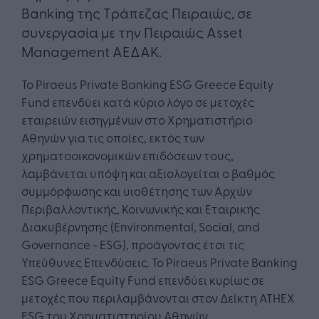
Banking της Τράπεζας Πειραιώς, σε
συνεργασία με την Πειραιώς Asset
Management ΑΕΔΑΚ.
Το Piraeus Private Banking ESG Greece Equity
Fund επενδύει κατά κύριο λόγο σε μετοχές
εταιρειών εισηγμένων στο Χρηματιστήριο
Αθηνών για τις οποίες, εκτός των
χρηματοοικονομικών επιδόσεων τους,
λαμβάνεται υπόψη και αξιολογείται ο βαθμός
συμμόρφωσης και υιοθέτησης των Αρχών
Περιβαλλοντικής, Κοινωνικής και Εταιρικής
Διακυβέρνησης (Environmental, Social, and
Governance - ESG), προάγοντας έτσι τις
Υπεύθυνες Επενδύσεις. Το Piraeus Private Banking
ESG Greece Equity Fund επενδύει κυρίως σε
μετοχές που περιλαμβάνονται στον Δείκτη ATHEX
ESG του Χρηματιστηρίου Αθηνών.