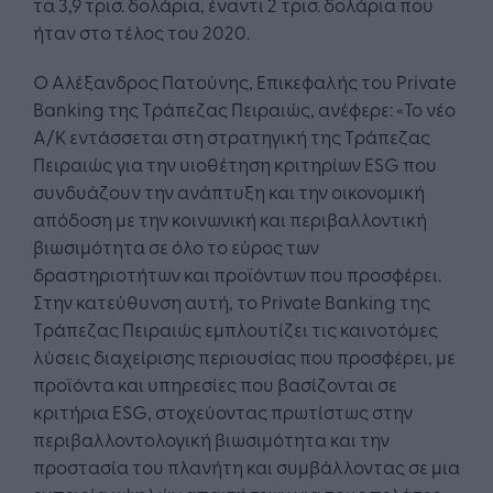
τα 3,9 τρισ. δολάρια, έναντι 2 τρισ. δολάρια που
ήταν στο τέλος του 2020.
Ο Αλέξανδρος Πατούνης, Επικεφαλής του Private
Banking της Τράπεζας Πειραιώς, ανέφερε: «Το νέο
Α/Κ εντάσσεται στη στρατηγική της Τράπεζας
Πειραιώς για την υιοθέτηση κριτηρίων ESG που
συνδυάζουν την ανάπτυξη και την οικονομική
απόδοση με την κοινωνική και περιβαλλοντική
βιωσιμότητα σε όλο το εύρος των
δραστηριοτήτων και προϊόντων που προσφέρει.
Στην κατεύθυνση αυτή, το Private Banking της
Τράπεζας Πειραιώς εμπλουτίζει τις καινοτόμες
λύσεις διαχείρισης περιουσίας που προσφέρει, με
προϊόντα και υπηρεσίες που βασίζονται σε
κριτήρια ESG, στοχεύοντας πρωτίστως στην
περιβαλλοντολογική βιωσιμότητα και την
προστασία του πλανήτη και συμβάλλοντας σε μια