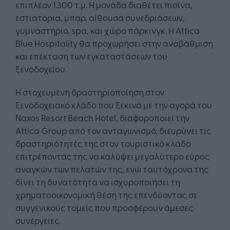
επιπλέον 1.300 τ.μ. Η μονάδα διαθέτει πισίνα,
εστιατόρια, μπαρ, αίθουσα συνεδριάσεων,
γυμναστήριο, spa, και χώρο πάρκινγκ. Η Attica
Blue Hospitality θα προχωρήσει στην αναβάθμιση
και επέκταση των εγκαταστάσεων του
ξενοδοχείου.
Η στοχευμένη δραστηριοποίηση στον
ξενοδοχειακό κλάδο που ξεκινά με την αγορά του
Naxos Resort Beach Hotel, διαφοροποιεί την
Attica Group από τον ανταγωνισμό, διευρύνει τις
δραστηριότητές της στον τουριστικό κλάδο
επιτρέποντάς της να καλύψει μεγαλύτερο εύρος
αναγκών των πελατών της, ενώ ταυτόχρονα της
δίνει τη δυνατότητα να ισχυροποιήσει τη
χρηματοοικονομική θέση της επενδύοντας σε
συγγενικούς τομείς που προσφέρουν άμεσες
συνέργειες.