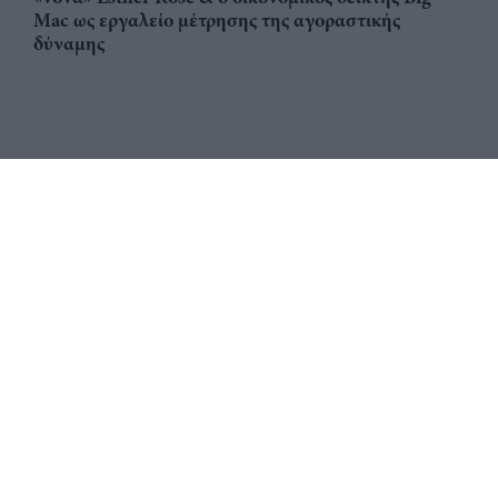
Mac ως εργαλείο μέτρησης της αγοραστικής
δύναμης
Αριθμός Πιστοποίησης
ηλεκτρονικού Μητρώου