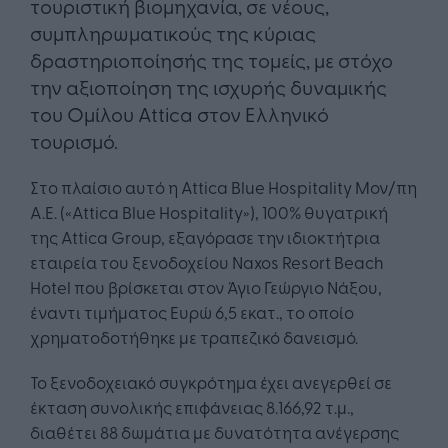
τουριστική βιομηχανία, σε νέους,
συμπληρωματικούς της κύριας
δραστηριοποίησής της τομείς, με στόχο
την αξιοποίηση της ισχυρής δυναμικής
του Ομίλου Attica στον Ελληνικό
τουρισμό.
Στο πλαίσιο αυτό η Attica Blue Hospitality Μον/πη
Α.Ε. («Attica Blue Hospitality»), 100% θυγατρική
της Attica Group, εξαγόρασε την ιδιοκτήτρια
εταιρεία του ξενοδοχείου Naxos Resort Beach
Hotel που βρίσκεται στον Άγιο Γεώργιο Νάξου,
έναντι τιμήματος Ευρώ 6,5 εκατ., το οποίο
χρηματοδοτήθηκε με τραπεζικό δανεισμό.
Το ξενοδοχειακό συγκρότημα έχει ανεγερθεί σε
έκταση συνολικής επιφάνειας 8.166,92 τ.μ.,
διαθέτει 88 δωμάτια με δυνατότητα ανέγερσης