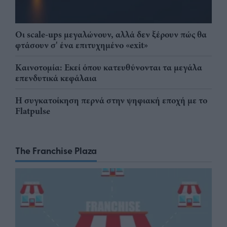
Οι scale-ups μεγαλώνουν, αλλά δεν ξέρουν πώς θα
φτάσουν σ' ένα επιτυχημένο «exit»
Καινοτομία: Εκεί όπου κατευθύνονται τα μεγάλα
επενδυτικά κεφάλαια
Η συγκατοίκηση περνά στην ψηφιακή εποχή με το
Flatpulse
The Franchise Plaza