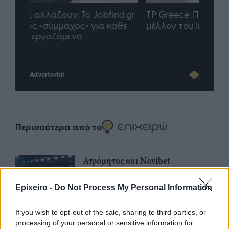
nd.gr
TP Greece: Πώς διαμορφώνεται το
Η ομ
άθε
μέλλον του Insurance στην εποχή του AI
σου 
Advertorial
Περισσότερα από το
Ατρόμητος και Novibet
ανανεώνουν τη συνεργασία τους
μέχρι το 2028
Epixeiro -
Do Not Process My Personal Information
07/08/26
|
15:48
If you wish to opt-out of the sale, sharing to third parties, or
processing of your personal or sensitive information for
Βραβευμένα κρασιά με την