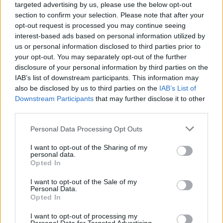
targeted advertising by us, please use the below opt-out
υπογραφή της Lidl Ελλάς
section to confirm your selection. Please note that after your
07/08/26
|
15:29
opt-out request is processed you may continue seeing
interest-based ads based on personal information utilized by
us or personal information disclosed to third parties prior to
your opt-out. You may separately opt-out of the further
CSG: Διψήφια αύξηση εσόδων
disclosure of your personal information by third parties on the
και ισχυρό ανεκτέλεστο
IAB’s list of downstream participants. This information may
συμβάσεων το πρώτο εξάμηνο
also be disclosed by us to third parties on the
IAB’s List of
του 2026
Downstream Participants
that may further disclose it to other
07/08/26
|
12:09
third parties.
Apollo Global Management:
Personal Data Processing Opt Outs
Εξαγοράζει την EasyJet έναντι 7,7
I want to opt-out of the Sharing of my
δισ. δολαρίων - Η δήλωση του Sir
personal data.
Στέλιου Χατζηιωάννου
Opted In
06/08/26
|
18:31
I want to opt-out of the Sale of my
Personal Data.
Σαμοθράκη: Σε λειτουργία η
Opted In
πλατφόρμα myBusinessSupport
για το ειδικό πρόγραμμα στήριξης
I want to opt-out of processing my