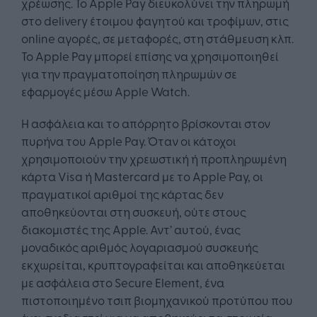
χρέωσης. Το Apple Pay διευκολύνει την πληρωμή
στο delivery έτοιμου φαγητού και τροφίμων, στις
online αγορές, σε μεταφορές, στη στάθμευση κλπ.
Το Apple Pay μπορεί επίσης να χρησιμοποιηθεί
για την πραγματοποίηση πληρωμών σε
εφαρμογές μέσω Apple Watch.
Η ασφάλεια και το απόρρητο βρίσκονται στον
πυρήνα του Apple Pay. Όταν οι κάτοχοι
χρησιμοποιούν την χρεωστική ή προπληρωμένη
κάρτα Visa ή Mastercard με το Apple Pay, οι
πραγματικοί αριθμοί της κάρτας δεν
αποθηκεύονται στη συσκευή, ούτε στους
διακομιστές της Apple. Αντ’ αυτού, ένας
μοναδικός αριθμός λογαριασμού συσκευής
εκχωρείται, κρυπτογραφείται και αποθηκεύεται
με ασφάλεια στο Secure Element, ένα
πιστοποιημένο τσιπ βιομηχανικού προτύπου που