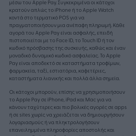
μέσω του Apple Pay. Συγκεκριμένα οι κάτοχοι
κρατούν απλώς το iPhone ή το Apple Watch
κοντά στο τερματικό POS για να
πραγματοποιήσουν μια ανέπαφη πληρωμή. Κάθε
αγορά του Apple Pay είναι ασφαλής, επειδή
πιστοποιείται με το Face ID, το Touch ID ή τον
κωδικό πρόσβασης της συσκευής, καθώς και έναν
μοναδικό δυναμικό κωδικό ασφαλείας. Το Apple
Pay είναι αποδεκτό σε καταστήματα τροφίμων,
φαρμακεία, ταξί, εστιατόρια, καφετέριες,
καταστήματα λιανικής και πολλά άλλα σημεία.
Οι κάτοχοι μπορούν, επίσης να χρησιμοποιήσουν
το Apple Pay σε iPhone, iPad και Mac για να
κάνουν ταχύτερες και πιο βολικές αγορές σε apps
ή σε sites χωρίς να χρειάζεται να δημιουργήσουν
λογαριασμούς ή να πληκτρολογήσουν
επανειλημμένα πληροφορίες αποστολής και