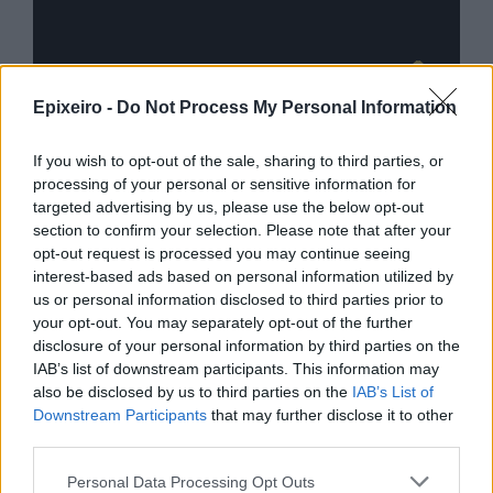
Advertorial
Epixeiro -
Do Not Process My Personal Information
If you wish to opt-out of the sale, sharing to third parties, or
Περισσότερα από το
processing of your personal or sensitive information for
targeted advertising by us, please use the below opt-out
section to confirm your selection. Please note that after your
Apollo Global Management:
opt-out request is processed you may continue seeing
Εξαγοράζει την EasyJet έναντι 7,7
interest-based ads based on personal information utilized by
δισ. δολαρίων - Η δήλωση του Sir
us or personal information disclosed to third parties prior to
Στέλιου Χατζηιωάννου
your opt-out. You may separately opt-out of the further
disclosure of your personal information by third parties on the
06/08/26
|
18:31
IAB’s list of downstream participants. This information may
also be disclosed by us to third parties on the
IAB’s List of
Σαμοθράκη: Σε λειτουργία η
Downstream Participants
that may further disclose it to other
πλατφόρμα myBusinessSupport
third parties.
για το ειδικό πρόγραμμα στήριξης
επιχειρήσεων
Personal Data Processing Opt Outs