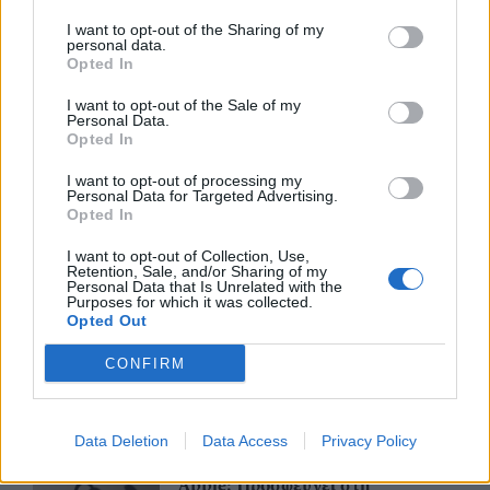
06/08/26
|
18:07
I want to opt-out of the Sharing of my
personal data.
Ο Όμιλος Qualco επεκτείνει τη
Opted In
δραστηριότητά του στην ΑΙ με
την απόκτηση πλειοψηφικού
I want to opt-out of the Sale of my
ποσοστού στη Multiverse
Personal Data.
Opted In
06/08/26
|
17:45
I want to opt-out of processing my
ΕΥΑΘ: Αποκτά νέες
Personal Data for Targeted Advertising.
Opted In
αρμοδιότητες και επεκτείνεται
στη Χαλκιδική
I want to opt-out of Collection, Use,
06/08/26
|
17:41
Retention, Sale, and/or Sharing of my
Personal Data that Is Unrelated with the
Purposes for which it was collected.
Opted Out
Συναγερμός από τον ΕΦΕΤ –
Ανακαλεί καραμέλες-ζελεδάκια
CONFIRM
με THC και CBD
06/08/26
|
16:18
Data Deletion
Data Access
Privacy Policy
Apple: Προσφεύγει στη