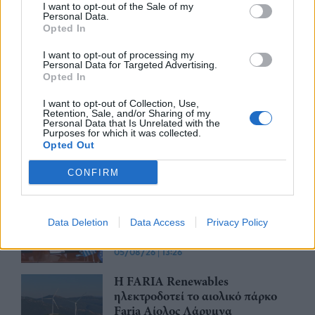
Η BIOKOSMOS ανακαίνισε και
I want to opt-out of the Sale of my
παρέδωσε στην τοπική κοινωνία
Personal Data.
Opted In
το γήπεδο μπάσκετ στον
Πλάτανο Ναυπακτίας
I want to opt-out of processing my
Personal Data for Targeted Advertising.
05/08/26
|
14:50
Opted In
Η Κρήτη στηρίζει τη γυναικεία
I want to opt-out of Collection, Use,
επιχειρηματικότητα – Στην
Retention, Sale, and/or Sharing of my
έκθεση Women’s Week το
Personal Data that Is Unrelated with the
Purposes for which it was collected.
ευρωπαϊκό έργο GRANDIS
Opted Out
05/08/26
|
14:35
CONFIRM
Ο Όμιλος ΑΒΑΞ ανέλαβε έργο
κατασκευής σταθμού παραγωγής
ηλεκτρικής ενέργειας 800 ΜW
Data Deletion
Data Access
Privacy Policy
στη Λάρισα
05/08/26
|
13:26
Η FARIA Renewables
ηλεκτροδοτεί το αιολικό πάρκο
Faria Αίολος Λάρυμνα