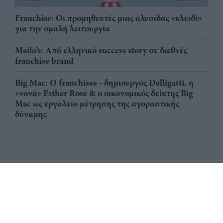
Franchise: Οι προμηθευτές μιας αλυσίδας «κλειδί»
για την ομαλή λειτουργία
Mailo’s: Από ελληνικό success story σε διεθνές
franchise brand
Big Mac: Ο franchisee - δημιουργός Delligatti, η
«νονά» Esther Rose & ο οικονομικός δείκτης Big
Mac ως εργαλείο μέτρησης της αγοραστικής
δύναμης