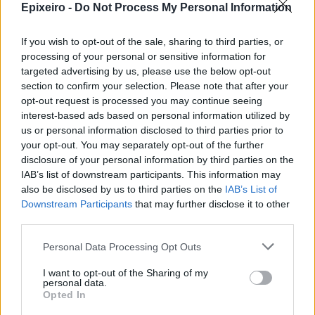
Epixeiro -
Do Not Process My Personal Information
Ισχυρές επιδόσεις για τη Cenergy
If you wish to opt-out of the sale, sharing to third parties, or
Holdings με σημαντική αύξηση
processing of your personal or sensitive information for
πωλήσεων και κερδοφορίας στο
targeted advertising by us, please use the below opt-out
πρώτο εξάμηνο του 2026
section to confirm your selection. Please note that after your
05/08/26
|
18:27
opt-out request is processed you may continue seeing
interest-based ads based on personal information utilized by
ΔΕΗ: Συνεχιζόμενη ισχυρή
us or personal information disclosed to third parties prior to
ανάπτυξη στο α΄ εξάμηνο 2026 με
your opt-out. You may separately opt-out of the further
προσαρμοσμένο EBITDA στα
disclosure of your personal information by third parties on the
€1,2 δισ.
IAB’s list of downstream participants. This information may
05/08/26
|
17:58
also be disclosed by us to third parties on the
IAB’s List of
Downstream Participants
that may further disclose it to other
Στην εξαγορά του 75% των
third parties.
ΗΛΕΚΤΩΡ - THALIS προχωρά ο
Όμιλος AKTOR, στο πλαίσιο
Personal Data Processing Opt Outs
στρατηγικής συνεργασίας με τη
MOTOR OIL
I want to opt-out of the Sharing of my
personal data.
05/08/26
|
17:52
Opted In