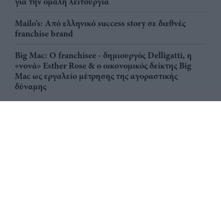
για την ομαλή λειτουργία
Mailo’s: Από ελληνικό success story σε διεθνές
franchise brand
Big Mac: Ο franchisee - δημιουργός Delligatti, η
«νονά» Esther Rose & ο οικονομικός δείκτης Big
Mac ως εργαλείο μέτρησης της αγοραστικής
δύναμης