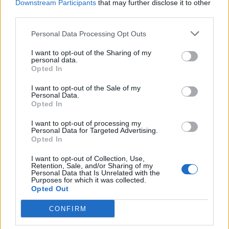
Downstream Participants
that may further disclose it to other
third parties.
Personal Data Processing Opt Outs
I want to opt-out of the Sharing of my
personal data.
Opted In
nd.gr
TP Greece: Πώς διαμορφώνεται το
Η ομ
I want to opt-out of the Sale of my
άθε
μέλλον του Insurance στην εποχή του AI
σου 
Personal Data.
Opted In
I want to opt-out of processing my
Personal Data for Targeted Advertising.
Opted In
Advertorial
I want to opt-out of Collection, Use,
Retention, Sale, and/or Sharing of my
Personal Data that Is Unrelated with the
Purposes for which it was collected.
Opted Out
Περισσότερα από το
CONFIRM