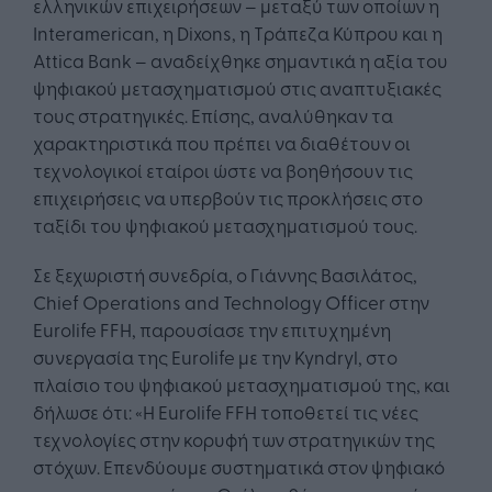
ελληνικών επιχειρήσεων – μεταξύ των οποίων η
Interamerican, η Dixons, η Τράπεζα Κύπρου και η
Attica Bank – αναδείχθηκε σημαντικά η αξία του
ψηφιακού μετασχηματισμού στις αναπτυξιακές
τους στρατηγικές. Επίσης, αναλύθηκαν τα
χαρακτηριστικά που πρέπει να διαθέτουν οι
τεχνολογικοί εταίροι ώστε να βοηθήσουν τις
επιχειρήσεις να υπερβούν τις προκλήσεις στο
ταξίδι του ψηφιακού μετασχηματισμού τους.
Σε ξεχωριστή συνεδρία, ο Γιάννης Βασιλάτος,
Chief Operations and Technology Officer στην
Eurolife FFH, παρουσίασε την επιτυχημένη
συνεργασία της Eurolife με την Kyndryl, στο
πλαίσιο του ψηφιακού μετασχηματισμού της, και
δήλωσε ότι: «Η Eurolife FFH τοποθετεί τις νέες
τεχνολογίες στην κορυφή των στρατηγικών της
στόχων. Επενδύουμε συστηματικά στον ψηφιακό